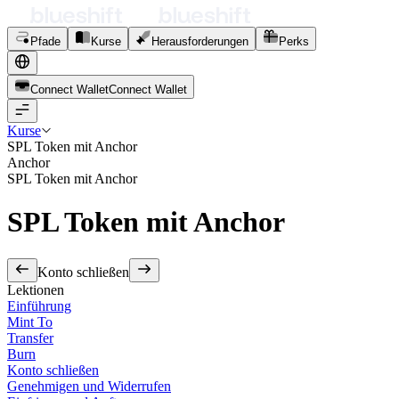
Pfade
Kurse
Herausforderungen
Perks
Connect Wallet
C
o
n
n
e
c
t
W
a
l
l
e
t
Kurse
SPL Token mit Anchor
Anchor
SPL Token mit Anchor
SPL Token mit Anchor
Konto schließen
Lektionen
Einführung
Mint To
Transfer
Burn
Konto schließen
Genehmigen und Widerrufen