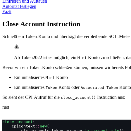
Einfrieren und Auftauen
Autorität festlegen
Fazit
Close Account Instruction
Schließt ein Token-Konto und überträgt die verbleibende SOL-Miete 
Ab Token2022 ist es möglich, ein
Konto zu schließen, da
Mint
Bevor wir ein Token-Konto schließen können, müssen wir bereits Fo
Ein initialisiertes
Konto
Mint
Ein initialisiertes
Konto oder
Konto,
Token
Associated Token
So sieht der CPI-Aufruf für die
Instruction aus:
close_account()
rust
close_account
(
    CpiContext
::
new
(
        ctx
.
accounts
.
token_program
.
to_account_info
(),