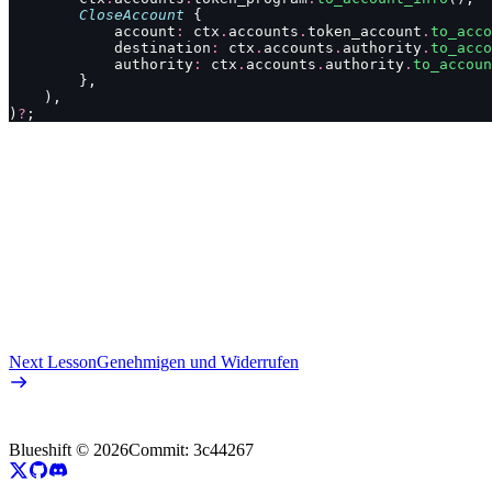
        CloseAccount
 {
            account
:
 ctx
.
accounts
.
token_account
.
to_acco
            destination
:
 ctx
.
accounts
.
authority
.
to_acco
            authority
:
 ctx
.
accounts
.
authority
.
to_accoun
        },
    ),
)
?
;
Next Lesson
Genehmigen und Widerrufen
Blueshift ©
2026
Commit:
3c44267