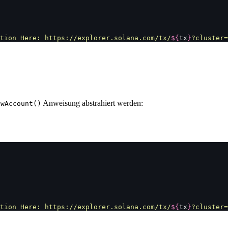
tion Here: https://explorer.solana.com/tx/
${
tx
}
?cluster=
Anweisung abstrahiert werden:
awAccount()
tion Here: https://explorer.solana.com/tx/
${
tx
}
?cluster=