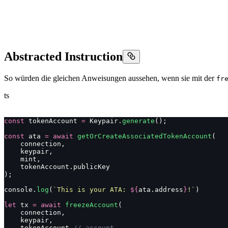
Abstracted Instruction
So würden die gleichen Anweisungen aussehen, wenn sie mit der
fr
ts
const
 tokenAccount 
=
 Keypair.
generate
();
const
 ata 
=
 await
 getOrCreateAssociatedTokenAccount
(
    connection,
    keypair,
    mint,
    tokenAccount.publicKey
);
console.
log
(
`This is your ATA: 
${
ata.address
}
!`
)
let
 tx 
=
 await
 freezeAccount
(
    connection,
    keypair,
    tokenAccount 
// account