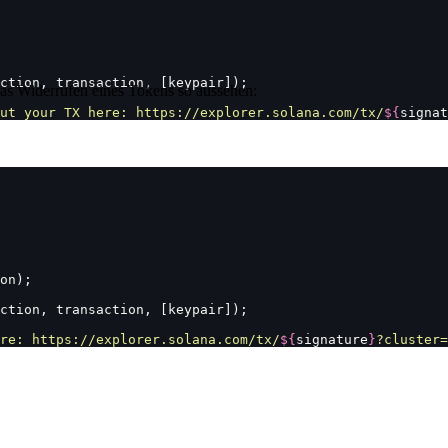
ction, transaction, [keypair]);
s Widerrufen eines Tokens so aussehen:
ut your TX here: https://explorer.solana.com/tx/
${
signat
on);
ction, transaction, [keypair]);
re: https://explorer.solana.com/tx/
${
signature
}
?cluster=