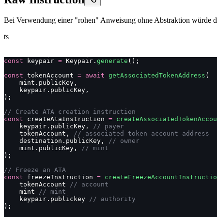
Bei Verwendung einer "rohen" Anweisung ohne Abstraktion würde das
ts
const
 keypair 
=
 Keypair.
generate
();
const
 tokenAccount 
=
 await
 getAssociatedTokenAddress
(
    mint.publicKey,
    keypair.publicKey,
);
// Create ATA creation instruction
const
 createAtaInstruction 
=
 createAssociatedTokenAccou
    keypair.publicKey, 
// payer
    tokenAccount, 
// associated token account address
    destination.publicKey, 
// owner
    mint.publicKey, 
// mint
);
// Freeze an ATA
const
 freezeInstruction 
=
 createFreezeAccountInstructio
    tokenAccount 
// account
    mint 
// mint
    keypair.publickey 
// authority
);