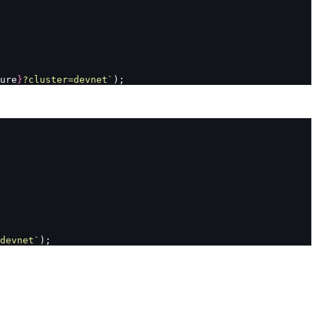
ure
}
?cluster=devnet`
);
devnet`
);