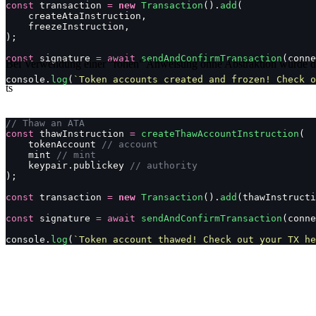
const
 transaction 
=
 new
 Transaction
().
add
(
    createAtaInstruction,
    freezeInstruction,
);
const
 signature 
=
 await
 sendAndConfirmTransaction
(conne
Bei Verwendung einer "rohen" Anweisung ohne Abstraktion würde da
console.
log
(
`Token accounts created and frozen! Check o
ts
// Thaw an ATA
const
 thawInstruction 
=
 createThawAccountInstruction
(
    tokenAccount 
// account
    mint 
// mint
    keypair.publickey 
// authority
);
const
 transaction 
=
 new
 Transaction
().
add
(thawInstructi
const
 signature 
=
 await
 sendAndConfirmTransaction
(conne
console.
log
(
`Token account thawed! Check out your TX he