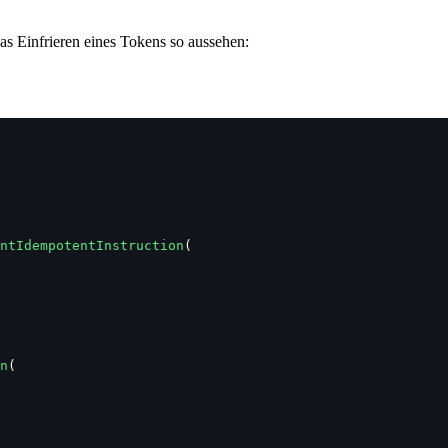
 Einfrieren eines Tokens so aussehen:
ntIdempotentInstruction
(
n
(