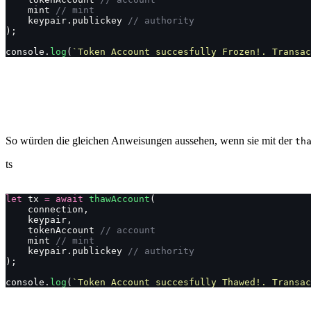
    mint 
// mint
    keypair.publickey 
// authority
);
console.
log
(
`Token Account succesfully Frozen!. Transac
So würden die gleichen Anweisungen aussehen, wenn sie mit der
th
ts
let
 tx 
=
 await
 thawAccount
(
    connection,
    keypair,
    tokenAccount 
// account
    mint 
// mint
    keypair.publickey 
// authority
);
console.
log
(
`Token Account succesfully Thawed!. Transac