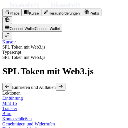
Pfade
Kurse
Herausforderungen
Perks
Connect Wallet
C
o
n
n
e
c
t
W
a
l
l
e
t
Kurse
SPL Token mit Web3.js
Typescript
SPL Token mit Web3.js
SPL Token mit Web3.js
Einfrieren und Auftauen
Lektionen
Einführung
Mint To
Transfer
Burn
Konto schließen
Genehmigen und Widerrufen