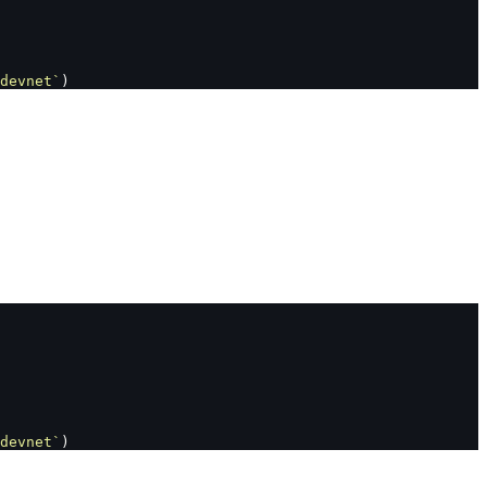
devnet`
)
devnet`
)