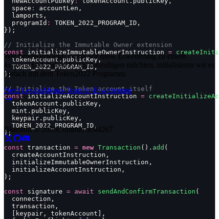
  newAccountPubkey
:
 tokenAccount.publicKey,
  space
:
 accountLen,
  lamports,
  programId
:
 TOKEN_2022_PROGRAM_ID,
});
// Initialize the Immutable Owner extension
const
 initializeImmutableOwnerInstruction 
=
 createIniti
Wie bereits erwähnt, wenn wir diese Erweiterung zu einem
  tokenAccount.publicKey,
Konto hinzufügen möchten, initialisieren wir es
Associated Token
  TOKEN_2022_PROGRAM_ID,
einfach mit dem Token2022 Programm.
);
// Initialize the Token account itself
Next Lesson
Memo-Transfer-Erweiterung
const
 initializeAccountInstruction 
=
 createInitializeAc
  tokenAccount.publicKey,
  mint.publicKey,
  keypair.publicKey,
  TOKEN_2022_PROGRAM_ID,
Blueshift ©
2026
Commit:
3c44267
);
const
 transaction 
=
 new
 Transaction
().
add
(
  createAccountInstruction,
  initializeImmutableOwnerInstruction,
  initializeAccountInstruction,
);
const
 signature 
=
 await
 sendAndConfirmTransaction
(
  connection,
  transaction,
  [keypair, tokenAccount],