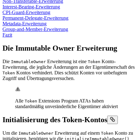
Non-Transferable-Erweiterung
Interest-Bearing-Erweiterung
CPI-Guard-Erweiterung
Permanent-Delegate-Erweiterung
Metadata-Erweiterung
Group-and-Member-Erweiterung
Fazit
Die Immutable Owner Erweiterung
Die
Erweiterung ist eine
Konto-
ImmutableOwner
Token
Erweiterung, die jegliche Änderungen an der Eigentümerschaft des
Kontos verhindert. Dies schützt Konten vor unbefugtem
Token
Zugriff und Übertragungsversuchen.
Alle
Extensions Program ATAs haben
Token
standardmäßig unveränderliche Eigentümer aktiviert
Initialisierung des Token-Kontos
Um die
Erweiterung auf einem
Konto zu
ImmutableOwner
Token
initialisieren, benötigen wir die
initializeImmutableOwner()