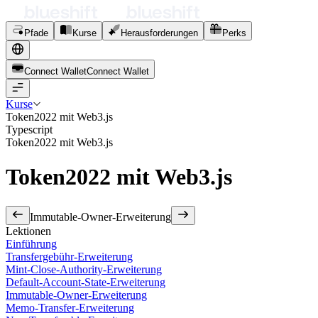
Pfade
Kurse
Herausforderungen
Perks
Connect Wallet
C
o
n
n
e
c
t
W
a
l
l
e
t
Kurse
Token2022 mit Web3.js
Typescript
Token2022 mit Web3.js
Token2022 mit Web3.js
Immutable-Owner-Erweiterung
Lektionen
Einführung
Transfergebühr-Erweiterung
Mint-Close-Authority-Erweiterung
Default-Account-State-Erweiterung
Immutable-Owner-Erweiterung
Memo-Transfer-Erweiterung