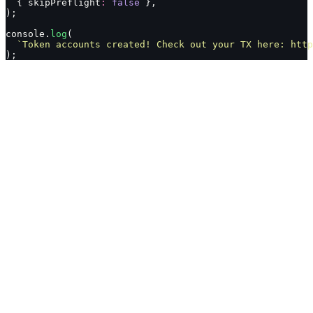
  { skipPreflight
:
 false
 },
);
console.
log
(
  `Token accounts created! Check out your TX here: http
);