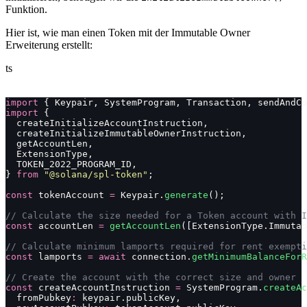
Funktion.
Hier ist, wie man einen Token mit der Immutable Owner
Erweiterung erstellt:
ts
import
 { Keypair, SystemProgram, Transaction, sendAndCo
import
 {
  createInitializeAccountInstruction,
  createInitializeImmutableOwnerInstruction,
  getAccountLen,
  ExtensionType,
  TOKEN_2022_PROGRAM_ID,
} 
from
 "
@solana/spl-token
"
;
const
 tokenAccount 
=
 Keypair.
generate
();
// Calculate the size needed for a Token account with I
const
 accountLen 
=
 getAccountLen
([ExtensionType.Immutab
// Calculate minimum lamports required for rent exempti
const
 lamports 
=
 await
 connection.
getMinimumBalanceForR
// Create the account with the correct size and owner
const
 createAccountInstruction 
=
 SystemProgram.
createAc
  fromPubkey
:
 keypair.publicKey,