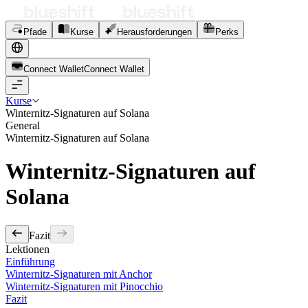
Pfade
Kurse
Herausforderungen
Perks
Connect Wallet
C
o
n
n
e
c
t
W
a
l
l
e
t
Kurse
Winternitz-Signaturen auf Solana
General
Winternitz-Signaturen auf Solana
Winternitz-Signaturen auf
Solana
Fazit
Lektionen
Einführung
Winternitz-Signaturen mit Anchor
Winternitz-Signaturen mit Pinocchio
Fazit