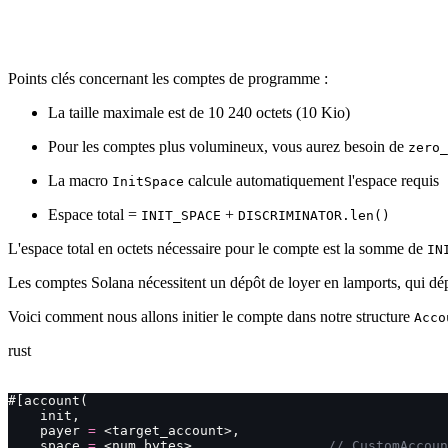
Points clés concernant les comptes de programme :
La taille maximale est de 10 240 octets (10 Kio)
Pour les comptes plus volumineux, vous aurez besoin de
zero_
La macro
calcule automatiquement l'espace requis
InitSpace
Espace total =
+
INIT_SPACE
DISCRIMINATOR.len()
L'espace total en octets nécessaire pour le compte est la somme de
IN
Les comptes Solana nécessitent un dépôt de loyer en lamports, qui dép
Voici comment nous allons initier le compte dans notre structure
Acco
rust
#[account(
    init,
    payer 
=
 <target_account>,
    space 
=
 <num_bytes>                 
// CustomAccoun