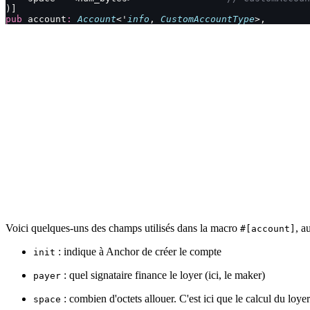
)]
pub
 account
:
 Account
<'
info
, 
CustomAccountType
>,
Voici quelques-uns des champs utilisés dans la macro
, a
#[account]
: indique à Anchor de créer le compte
init
: quel signataire finance le loyer (ici, le maker)
payer
: combien d'octets allouer. C'est ici que le calcul du loye
space