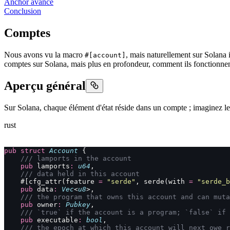
Anchor avancé
Conclusion
Comptes
Nous avons vu la macro
, mais naturellement sur Solana 
#[account]
comptes sur Solana, mais plus en profondeur, comment ils fonctionne
Aperçu général
Sur Solana, chaque élément d'état réside dans un compte ; imaginez l
rust
pub
 struct
 Account
 {
    /// lamports in the account
    pub
 lamports
:
 u64
,
    /// data held in this account
    #[cfg_attr(feature 
=
 "serde"
, serde(with 
=
 "serde_b
    pub
 data
:
 Vec
<
u8
>,
    /// the program that owns this account and can muta
    pub
 owner
:
 Pubkey
,
    /// `true` if the account is a program; `false` if 
    pub
 executable
:
 bool
,
    /// the epoch at which this account will next owe r