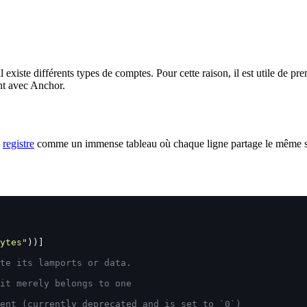
il existe différents types de comptes. Pour cette raison, il est utile d
nt avec Anchor.
e
registre
comme un immense tableau où chaque ligne partage le même s
ytes"
))]
te its lamports or data.
it merely belongs to one
ent (currently deprecated and is set to `0`)