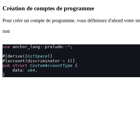
Création de comptes de programme
Pour créer un compte de programme, vous définissez d'abord votre str
rust
use
 anchor_lang
::
prelude
::*
;
#[derive(
InitSpace
)]
#[account(discriminator 
=
 1)]
pub
 struct
 CustomAccountType
 {
    data
:
 u64
,
}