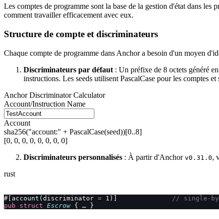
Les comptes de programme sont la base de la gestion d'état dans les 
comment travailler efficacement avec eux.
Structure de compte et discriminateurs
Chaque compte de programme dans Anchor a besoin d'un moyen d'identif
Discriminateurs par défaut
: Un préfixe de 8 octets généré en
instructions. Les seeds utilisent PascalCase pour les comptes et 
Anchor Discriminator Calculator
Account/Instruction Name
Account
sha256("account:" + PascalCase(seed))[0..8]
[0, 0, 0, 0, 0, 0, 0, 0]
Discriminateurs personnalisés
: À partir d'Anchor
, 
v0.31.0
rust
#[account(discriminator 
=
 1)]              
// single-by
pub
 struct
 Escrow
 { … }