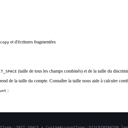
et d'écritures fragmentées
copy
(taille de tous les champs combinés) et de la taille du discrimi
IT_SPACE
end de la taille du compte. Connaître la taille nous aide à calculer co
:
unt
tType::INIT_SPACE + CustomAccountType::DISCRIMINATOR.len