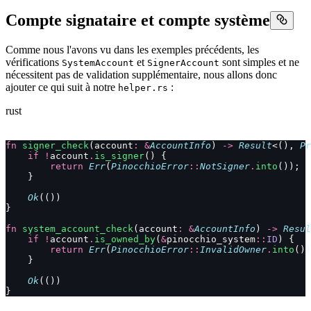
Compte signataire et compte système
Comme nous l'avons vu dans les exemples précédents, les
vérifications
et
sont simples et ne
SystemAccount
SignerAccount
nécessitent pas de validation supplémentaire, nous allons donc
ajouter ce qui suit à notre
:
helper.rs
rust
fn
 signer_check
(account
:
 &
AccountInfo
) 
->
 Result
<(), 
Pr
    if
 !
account
.
is_signer
() {
        return
 Err
(
PinocchioError
::
NotSigner
.
into
());
    }
    Ok
(())
}
fn
 system_account_check
(account
:
 &
AccountInfo
) 
->
 Resul
    if
 !
account
.
is_owned_by
(
&
pinocchio_system
::
ID
) {
        return
 Err
(
PinocchioError
::
InvalidOwner
.
into
())
    }
    Ok
(())
}