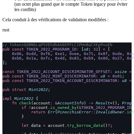
(un octet plus grand que le compte Token legacy pour éviter
les conflits)
Cela conduit à des vérifications de validation modifiées :
rust
// TokenzQdBNbLqP5VEhdkAS6EPFLC1PHnBqCXEpPxuEb
pub
 const
 TOKEN_2022_PROGRAM_ID
:
 [
u8
; 
32
] 
=
 [
    0x06
, 
0xdd
, 
0xf6
, 
0xe1
, 
0xee
, 
0x75
, 
0x8f
, 
0xde
, 
0x1
    0xb6
, 
0x1a
, 
0xfc
, 
0x4d
, 
0x83
, 
0xb9
, 
0x0d
, 
0x27
, 
0xf
];
const
 TOKEN_2022_ACCOUNT_DISCRIMINATOR_OFFSET
:
 usize
 =
 
pub
 const
 TOKEN_2022_MINT_DISCRIMINATOR
:
 u8
 =
 0x01
;
pub
 const
 TOKEN_2022_TOKEN_ACCOUNT_DISCRIMINATOR
:
 u8
 =
 
pub
 struct
 Mint2022
;
impl
 Mint2022
 {
    fn
 check
(account
:
 &
AccountInfo
) 
->
 Result
<(), 
Progr
        if
 !
account
.
is_owned_by
(
&
TOKEN_2022_PROGRAM_ID
)
            return
 Err
(
PinocchioError
::
InvalidOwner
.
int
        }
        let
 data 
=
 account
.
try_borrow_data
()
?
;