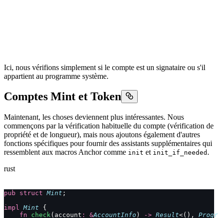
Ici, nous vérifions simplement si le compte est un signataire ou s'il
appartient au programme système.
Comptes Mint et Token
Maintenant, les choses deviennent plus intéressantes. Nous
commençons par la vérification habituelle du compte (vérification de
propriété et de longueur), mais nous ajoutons également d'autres
fonctions spécifiques pour fournir des assistants supplémentaires qui
ressemblent aux macros Anchor comme
et
.
init
init_if_needed
rust
pub
 struct
 Mint
;
impl
 Mint
 {
    fn
 check
(account
:
 &
AccountInfo
) 
->
 Result
<(), 
Progr