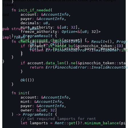
    }
:
Token
    fn
 init_if_needed
(
rust
        account
:
 &
AccountInfo
,
        payer
:
 &
AccountInfo
,
        decimals
:
 u8
,
        mint_authority
:
 &
[
u8
; 
32
],
pub
 struct
 Token
;
        freeze_authority
:
 Option
<
&
[
u8
; 32]>
    ) 
->
 ProgramResult
 {
impl
 Token
 {
        mint_account_check
(account) {
    fn
 check
(account
:
 &
AccountInfo
) 
->
 Result
<(), 
Progr
            Ok
(_) 
=>
 Ok
(()),
        if
 !
account
.
is_owned_by
(
&
pinocchio_token
::
ID
) {
            Err
(_) 
=>
 init
(account, payer, decimals, mi
            return
 Err
(
PinocchioError
::
InvalidOwner
.
int
        }
        }
    }
}
        if
 account
.
data_len
()
.
ne
(
&
pinocchio_token
::
stat
            return
 Err
(
PinocchioError
::
InvalidAccountDa
        }
        Ok
(())
    }
    fn
 init
(
        account
:
 &
AccountInfo
,
        mint
:
 &
AccountInfo
,
        payer
:
 &
AccountInfo
,
        owner
:
 &
[
u8
; 
32
]
    ) 
->
 ProgramResult
 {
        // Get required lamports for rent
        let
 lamports 
=
 Rent
::
get
()
?.
minimum_balance
(pin