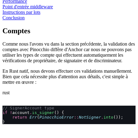
Performance
Point d'entrée middleware
Instructions par lots
Conclusion
Comptes
Comme nous l'avons vu dans la section précédente, la validation des
comptes avec Pinocchio diffère d'Anchor car nous ne pouvons pas
utiliser les types de compte qui effectuent automatiquement les
vérifications de propriétaire, de signataire et de discriminateur.
En Rust natif, nous devons effectuer ces validations manuellement.
Bien que cela nécessite plus d'attention aux détails, c'est simple à
mettre en œuvre :
rust
// SignerAccount type
if
 !
account
.
is_signer
() {
    return
 Err
(
PinocchioError
::
NotSigner
.
into
());
}