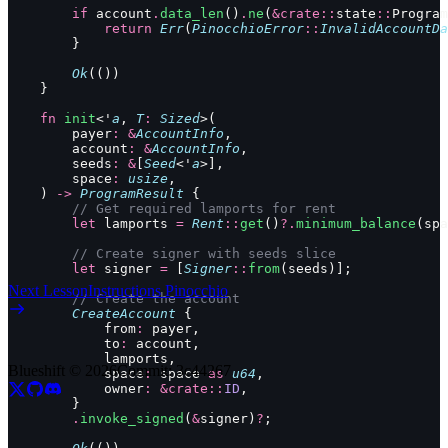
        if
 account
.
data_len
()
.
ne
(
&crate::
state
::
Program
            return
 Err
(
PinocchioError
::
InvalidAccountDa
        }
        Ok
(())
    }
    fn
 init
<'
a
, 
T
:
 Sized
>(
        payer
:
 &
AccountInfo
,
        account
:
 &
AccountInfo
,
        seeds
:
 &
[
Seed
<'
a
>],
        space
:
 usize
,
    ) 
->
 ProgramResult
 {
        // Get required lamports for rent
        let
 lamports 
=
 Rent
::
get
()
?.
minimum_balance
(spa
        // Create signer with seeds slice
        let
 signer 
=
 [
Signer
::
from
(seeds)];
Next Lesson
Instructions Pinocchio
        // Create the account
        CreateAccount
 {
            from
:
 payer,
            to
:
 account,
            lamports,
Blueshift ©
2026
Commit:
3c44267
            space
:
 space 
as
 u64
,
            owner
:
 &crate::
ID
,
        }
        .
invoke_signed
(
&
signer)
?
;