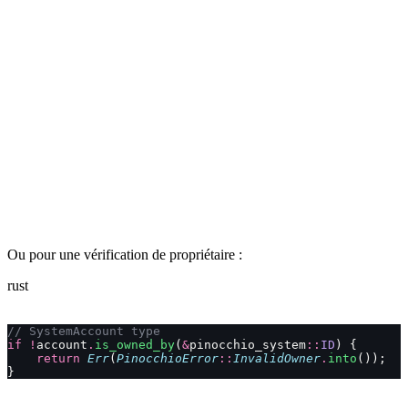
Ou pour une vérification de propriétaire :
rust
// SystemAccount type
if
 !
account
.
is_owned_by
(
&
pinocchio_system
::
ID
) {
    return
 Err
(
PinocchioError
::
InvalidOwner
.
into
());
}