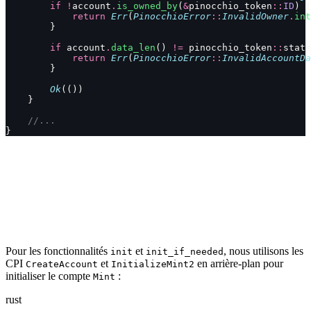
        if
 !
account
.
is_owned_by
(
&
pinocchio_token
::
ID
) {
            return
 Err
(
PinocchioError
::
InvalidOwner
.
int
        }
        if
 account
.
data_len
() 
!=
 pinocchio_token
::
state
            return
 Err
(
PinocchioError
::
InvalidAccountDa
        }
        Ok
(())
    }
    //...
}
Pour les fonctionnalités
et
, nous utilisons les
init
init_if_needed
CPI
et
en arrière-plan pour
CreateAccount
InitializeMint2
initialiser le compte
:
Mint
rust