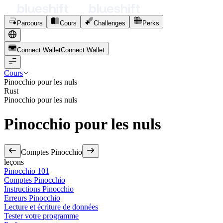
Parcours
Cours
Challenges
Perks
Connect Wallet
C
o
n
n
e
c
t
W
a
l
l
e
t
Cours
Pinocchio pour les nuls
Rust
Pinocchio pour les nuls
Pinocchio pour les nuls
Comptes Pinocchio
leçons
Pinocchio 101
Comptes Pinocchio
Instructions Pinocchio
Erreurs Pinocchio
Lecture et écriture de données
Tester votre programme