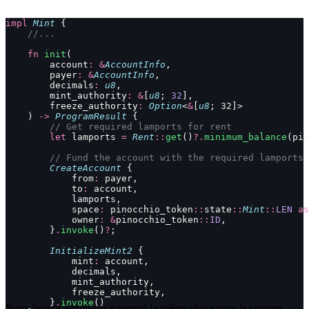
impl
 Mint
 {
    //...
    fn
 init
(
        account
:
 &
AccountInfo
,
        payer
:
 &
AccountInfo
,
        decimals
:
 u8
,
        mint_authority
:
 &
[
u8
; 
32
],
        freeze_authority
:
 Option
<
&
[
u8
; 32]>
    ) 
->
 ProgramResult
 {
        // Get required lamports for rent
        let
 lamports 
=
 Rent
::
get
()
?.
minimum_balance
(pin
        // Fund the account with the required lamports
        CreateAccount
 {
            from
:
 payer,
            to
:
 account,
            lamports,
            space
:
 pinocchio_token
::
state
::
Mint
::
LEN
 as
            owner
:
 &
pinocchio_token
::
ID
,
        }
.
invoke
()
?
;
        InitializeMint2
 {
            mint
:
 account,
            decimals,
            mint_authority,
            freeze_authority,
        }
.
invoke
()
Nous faisons ensuite exactement la même chose pour le compte