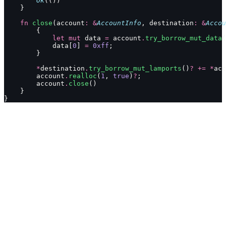
        Ok
(())
    }
    fn
 close
(account
:
 &
AccountInfo
, destination
:
 &
Accou
        {
            let
 mut
 data 
=
 account
.
try_borrow_mut_data
(
            data[
0
] 
=
 0xff
;
        }
        *
destination
.
try_borrow_mut_lamports
()
?
 +=
 *
acc
        account
.
realloc
(
1
, 
true
)
?
;
        account
.
close
()
    }
}