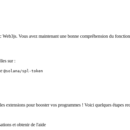
ec Web3js. Vous avez maintenant une bonne compréhension du fonctio
les sur :
ie
@solana/spl-token
t les extensions pour booster vos programmes ! Voici quelques étapes r
tions et obtenir de l'aide