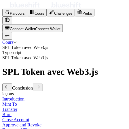
Parcours
Cours
Challenges
Perks
Connect Wallet
C
o
n
n
e
c
t
W
a
l
l
e
t
Cours
SPL Token avec Web3.js
Typescript
SPL Token avec Web3.js
SPL Token avec Web3.js
Conclusion
leçons
Introduction
Mint To
Transfer
Burn
Close Account
Approve and Revoke