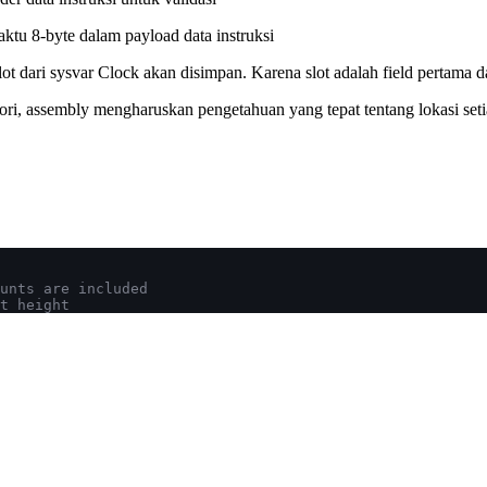
ktu 8-byte dalam payload data instruksi
lot dari sysvar Clock akan disimpan. Karena slot adalah field pertama 
mori, assembly mengharuskan pengetahuan yang tepat tentang lokasi seti
unts are included
t height