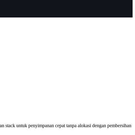
kan stack untuk penyimpanan cepat tanpa alokasi dengan pembersihan