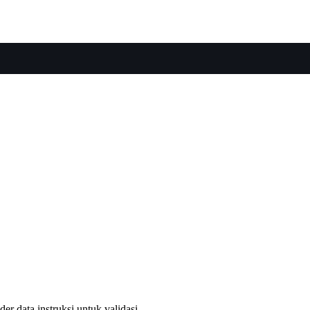
r data instruksi untuk validasi