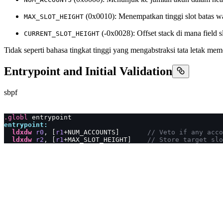
(0x0010): Menempatkan tinggi slot batas wa
MAX_SLOT_HEIGHT
(-0x0028): Offset stack di mana field s
CURRENT_SLOT_HEIGHT
Tidak seperti bahasa tingkat tinggi yang mengabstraksi tata letak me
Entrypoint and Initial Validation
sbpf
.globl
 entrypoint
entrypoint:
  ldxdw
 r0
, [
r1
+NUM_ACCOUNTS]       
// Veto if any acco
  ldxdw
 r2
, [
r1
+MAX_SLOT_HEIGHT]    
// Store target slo