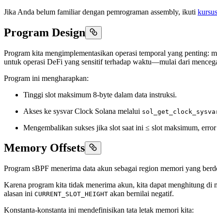
Jika Anda belum familiar dengan pemrograman assembly, ikuti
kursu
Program Design
Program kita mengimplementasikan operasi temporal yang penting: mem
untuk operasi DeFi yang sensitif terhadap waktu—mulai dari menceg
Program ini mengharapkan:
Tinggi slot maksimum 8-byte dalam data instruksi.
Akses ke sysvar Clock Solana melalui
sol_get_clock_sysva
Mengembalikan sukses jika slot saat ini ≤ slot maksimum, error 
Memory Offsets
Program sBPF menerima data akun sebagai region memori yang berdeka
Karena program kita tidak menerima akun, kita dapat menghitung di
alasan ini
akan bernilai negatif.
CURRENT_SLOT_HEIGHT
Konstanta-konstanta ini mendefinisikan tata letak memori kita: