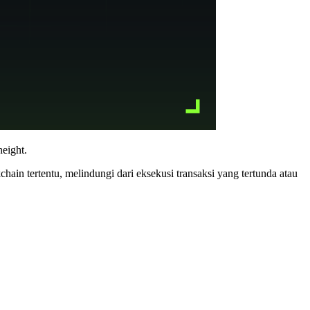
eight.
n tertentu, melindungi dari eksekusi transaksi yang tertunda atau