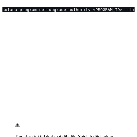
solana program set-upgrade-authority <PROGRAM_ID> --fin
Tindakan ini tidak dapat dibalik. Setelah ditetapkan,