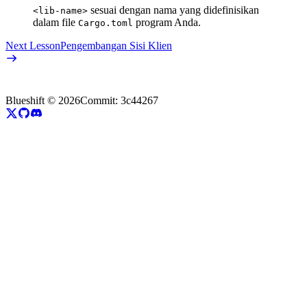
sesuai dengan nama yang didefinisikan
<lib-name>
dalam file
program Anda.
Cargo.toml
Next Lesson
Pengembangan Sisi Klien
Blueshift ©
2026
Commit:
3c44267