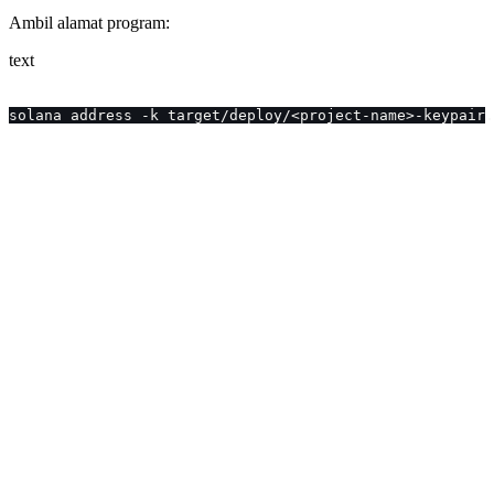
Ambil alamat program:
text
solana address -k target/deploy/<project-name>-keypair.