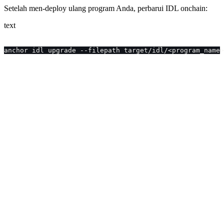
Setelah men-deploy ulang program Anda, perbarui IDL onchain:
text
anchor idl upgrade --filepath target/idl/<program_name>