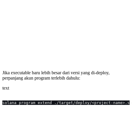
Jika executable baru lebih besar dari versi yang di-deploy,
perpanjang akun program terlebih dahulu:
text
solana program extend ./target/deploy/<project-name>.so