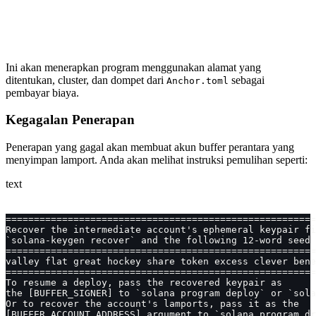
Ini akan menerapkan program menggunakan alamat yang
ditentukan, cluster, dan dompet dari
sebagai
Anchor.toml
pembayar biaya.
Kegagalan Penerapan
Penerapan yang gagal akan membuat akun buffer perantara yang
menyimpan lamport. Anda akan melihat instruksi pemulihan seperti:
text
=======================================================
Recover the intermediate account's ephemeral keypair fi
`solana-keygen recover` and the following 12-word seed 
=======================================================
valley flat great hockey share token excess clever bene
=======================================================
To resume a deploy, pass the recovered keypair as
the [BUFFER_SIGNER] to `solana program deploy` or `sola
Or to recover the account's lamports, pass it as the
[BUFFER_ACCOUNT_ADDRESS] argument to `solana program dr