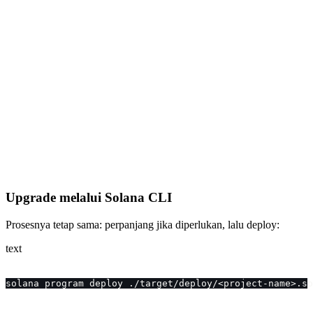
Upgrade melalui Solana CLI
Prosesnya tetap sama: perpanjang jika diperlukan, lalu deploy:
text
solana program deploy ./target/deploy/<project-name>.so