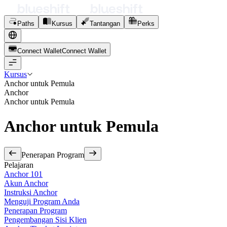
Paths
Kursus
Tantangan
Perks
Connect Wallet
C
o
n
n
e
c
t
W
a
l
l
e
t
Kursus
Anchor untuk Pemula
Anchor
Anchor untuk Pemula
Anchor untuk Pemula
Penerapan Program
Pelajaran
Anchor 101
Akun Anchor
Instruksi Anchor
Menguji Program Anda
Penerapan Program
Pengembangan Sisi Klien