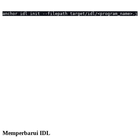
anchor idl init --filepath target/idl/<program_name>.js
Memperbarui IDL