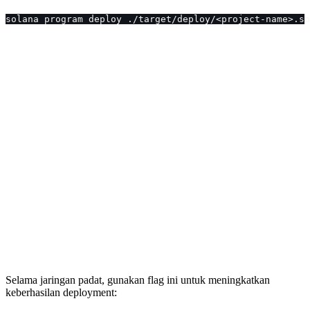
solana program deploy ./target/deploy/<project-name>.so
Selama jaringan padat, gunakan flag ini untuk meningkatkan
keberhasilan deployment: