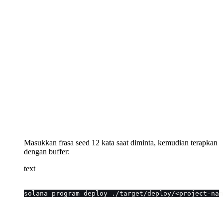
Masukkan frasa seed 12 kata saat diminta, kemudian terapkan
dengan buffer:
text
solana program deploy ./target/deploy/<project-nam