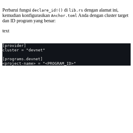
Perbarui fungsi
di
dengan alamat ini,
declare_id!()
lib.rs
kemudian konfigurasikan
Anda dengan cluster target
Anchor.toml
dan ID program yang benar:
text
[provider]
cluster = "devnet"
[programs.devnet]
<project-name> = "<PROGRAM_ID>"