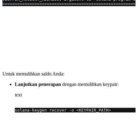
=======================================================
Untuk memulihkan saldo Anda:
Lanjutkan penerapan
dengan memulihkan keypair:
text
solana-keygen recover -o <KEYPAIR_PATH>