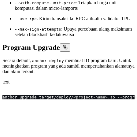
: Tetapkan harga unit
--with-compute-unit-price
komputasi dalam micro-lamports
: Kirim transaksi ke RPC alih-alih validator TPU
--use-rpc
: Upaya percobaan ulang maksimum
--max-sign-attempts
setelah blockhash kedaluwarsa
Program Upgrade
Secara default,
membuat ID program baru. Untuk
anchor deploy
meningkatkan program yang ada sambil mempertahankan alamatnya
dan akun terkait:
text
anchor upgrade target/deploy/<project-name>.so --progra