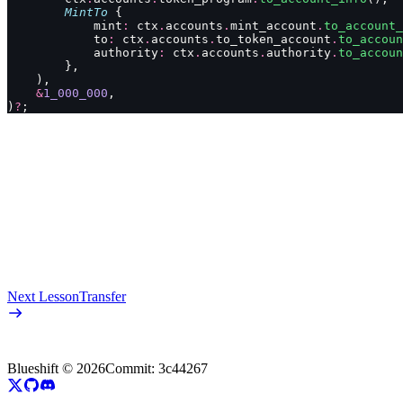
        MintTo
 {
            mint
:
 ctx
.
accounts
.
mint_account
.
to_account_
            to
:
 ctx
.
accounts
.
to_token_account
.
to_accoun
            authority
:
 ctx
.
accounts
.
authority
.
to_accoun
        },
    ),
    &
1_000_000
,
)
?
;
Next Lesson
Transfer
Blueshift ©
2026
Commit:
3c44267