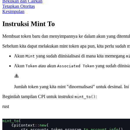
Bekukan dan Cairkan
Tetapkan Otoritas
Kesimpulan
Instruksi Mint To
Membuat token baru dan menyimpannya ke dalam akun yang ditentukan
Sebelum kita dapat melakukan mint token apa pun, kita perlu sudah m
Akun
yang sudah diinisialisasi di mana kita memegang
Mint
m
Akun
atau akun
yang sudah diinisi
Token
Associated Token
Jumlah token yang kita mint "dinormalisasi" untuk desimal. Ini
Beginilah tampilan CPI untuk instruksi
:
mint_to()
rust
mint_to
(
    CpiContext
::
new
(
        ctx
.
accounts
.
token_program
.
to_account_info
(),