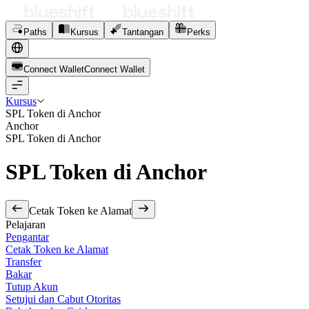
Paths
Kursus
Tantangan
Perks
Connect Wallet
C
o
n
n
e
c
t
W
a
l
l
e
t
Kursus
SPL Token di Anchor
Anchor
SPL Token di Anchor
SPL Token di Anchor
Cetak Token ke Alamat
Pelajaran
Pengantar
Cetak Token ke Alamat
Transfer
Bakar
Tutup Akun
Setujui dan Cabut Otoritas