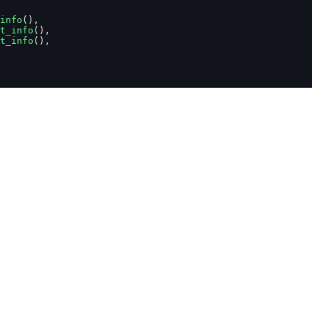
info
(),
t_info
(),
t_info
(),