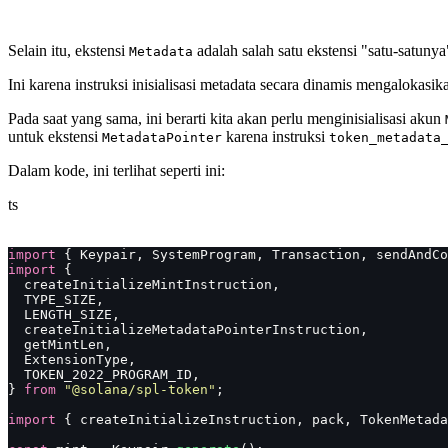
Selain itu, ekstensi
adalah salah satu ekstensi "satu-satuny
Metadata
Ini karena instruksi inisialisasi metadata secara dinamis mengalokas
Pada saat yang sama, ini berarti kita akan perlu menginisialisasi akun
untuk ekstensi
karena instruksi
MetadataPointer
token_metadata
Dalam kode, ini terlihat seperti ini:
ts
import
 { Keypair, SystemProgram, Transaction, sendAndCo
import
 {
  createInitializeMintInstruction,
  TYPE_SIZE,
  LENGTH_SIZE,
  createInitializeMetadataPointerInstruction,
  getMintLen,
  ExtensionType,
  TOKEN_2022_PROGRAM_ID,
} 
from
 "
@solana/spl-token
"
;
import
 { createInitializeInstruction, pack, TokenMetada