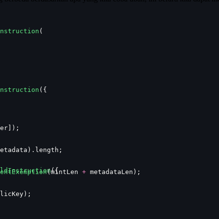
nstruction
(
nstruction
({
er]);
etadata).length;
ldInstruction
({
entExemption
(mintLen 
+
 metadataLen);
licKey);