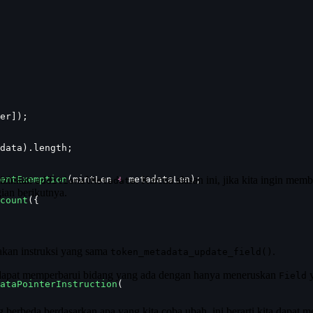
er]);
data).length;
entExemption
izinkan
(mintLen 
+
 metadataLen);
. Karena alasan ini, jika kita ingin mem
additionalMetadata
gian berikutnya.
count
({
kan instruksi yang sama
.
token_metadata_update_field()
ta dapat memperbarui bidang yang ada dengan hanya meneruskan
y
Field
ataPointerInstruction
(
berbeda berdasarkan apa yang kita coba ubah, ini berarti kita dapat m