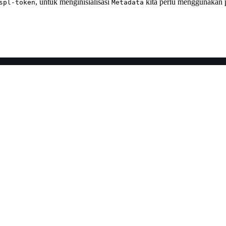
, untuk menginisialisasi
kita perlu menggunakan 
spl-token
Metadata