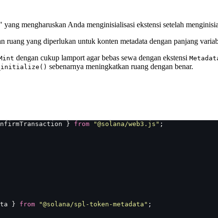
a" yang mengharuskan Anda menginisialisasi ekstensi setelah menginisi
ikan ruang yang diperlukan untuk konten metadata dengan panjang variab
dengan cukup lamport agar bebas sewa dengan ekstensi
Mint
Metadat
sebenarnya meningkatkan ruang dengan benar.
_initialize()
nfirmTransaction } 
from
 "
@solana/web3.js
"
;
ta } 
from
 "
@solana/spl-token-metadata
"
;