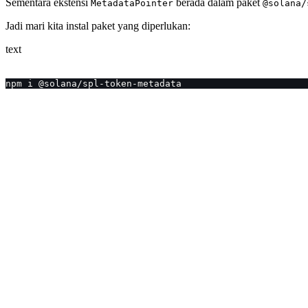
Sementara ekstensi
berada dalam paket
MetadataPointer
@solana/
Jadi mari kita instal paket yang diperlukan:
text
npm i @solana/spl-token-metadata