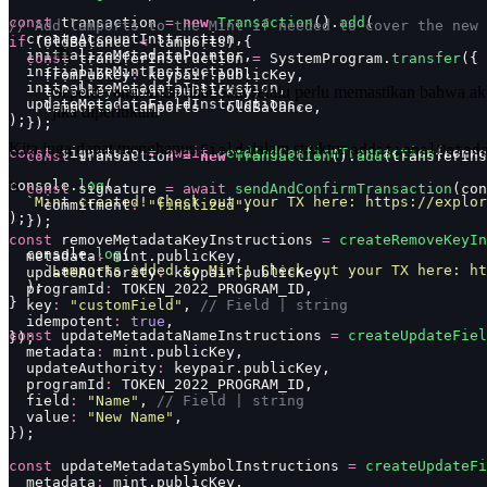
const
 transaction 
=
 new
 Transaction
().
add
(
// Add lamports to the Mint if needed to cover the new 
  createAccountInstruction,
if
 (oldBalance 
<
 lamports) {
  initializeMetadataPointer,
  const
 transferInstruction 
=
 SystemProgram.
transfer
({
  initializeMintInstruction,
    fromPubkey
:
 keypair.publicKey,
  initializeMetadataInstruction,
    toPubkey
Seperti yang Anda lihat, kita selalu perlu memastikan bahwa a
:
 mint.publicKey,
  updateMetadataFieldInstructions,
    lamports
:
 lamports 
-
 oldBalance,
jika diperlukan.
);
  });
Kita juga dapat menghapus
dalam struktur
Field
additionalMetad
const
 signature 
=
 await
 sendAndConfirmTransaction
(conne
  const
 transaction 
=
 new
 Transaction
().
add
(transferIns
ts
console.
log
(
  const
 signature 
=
 await
 sendAndConfirmTransaction
(con
  `Mint created! Check out your TX here: https://explor
    commitment
:
 "
finalized
"
,
);
  });
const
 removeMetadataKeyInstructions 
=
 createRemoveKeyIn
  console.
log
(
  metadata
:
 mint.publicKey,
    `Lamports added to Mint! Check out your TX here: ht
  updateAuthority
:
 keypair.publicKey,
  );
  programId
:
 TOKEN_2022_PROGRAM_ID,
}
  key
:
 "
customField
"
, 
// Field | string
  idempotent
:
 true
,
const
 updateMetadataNameInstructions 
=
 createUpdateFiel
});
  metadata
:
 mint.publicKey,
  updateAuthority
:
 keypair.publicKey,
  programId
:
 TOKEN_2022_PROGRAM_ID,
  field
:
 "
Name
"
, 
// Field | string
  value
:
 "
New Name
"
,
});
const
 updateMetadataSymbolInstructions 
=
 createUpdateFi
  metadata
:
 mint.publicKey,