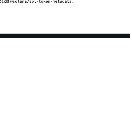
paket
.
@solana/spl-token-metadata