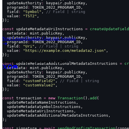
  updateAuthority
:
 keypair.publicKey,
  programId
:
 TOKEN_2022_PROGRAM_ID,
  field
:
 "
Symbol
"
, 
// Field | string
  value
:
 "
TST2
"
,
});
const
 updateMetadataUriInstructions 
=
 createUpdateField
  metadata
:
 mint.publicKey,
  updateAuthority
:
 keypair.publicKey,
Next Lesson
Ekstensi Grup dan Anggota
  programId
:
 TOKEN_2022_PROGRAM_ID,
  field
:
 "
Uri
"
, 
// Field | string
  value
:
 "
https://example.com/metadata2.json
"
,
});
Blueshift ©
2026
Commit:
3c44267
const
 updateMetadataAdditionalMetadataInstructions 
=
 cr
  metadata
:
 mint.publicKey,
  updateAuthority
:
 keypair.publicKey,
  programId
:
 TOKEN_2022_PROGRAM_ID,
  field
:
 "
customField2
"
, 
// Field | string
  value
:
 "
customValue2
"
,
});
const
 transaction 
=
 new
 Transaction
().
add
(
  updateMetadataNameInstructions,
  updateMetadataSymbolInstructions,
  updateMetadataUriInstructions,
  updateMetadataAdditionalMetadataInstructions,
);
const
 signature 
=
 await
 sendAndConfirmTransaction
(conne