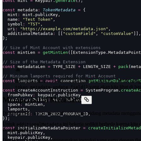
const
 mint 
=
 Keypair.
generate
();
const
 metadata
:
 TokenMetadata
 =
 {
  mint
:
 mint.publicKey,
  name
:
 "
Test Token
"
,
  symbol
:
 "
TST
"
,
  uri
:
 "
https://example.com/metadata.json
"
,
  additionalMetadata
:
 [[
"
customField
"
, 
"
customValue
"
]],
};
// Size of Mint Account with extensions
const
 mintLen 
=
 getMintLen
([ExtensionType.MetadataPoint
// Size of the Metadata Extension
const
 metadataLen 
=
 TYPE_SIZE 
+
 LENGTH_SIZE 
+
 pack
(meta
// Minimum lamports required for Mint Account
const
 lamports 
Instruksi
=
 await
 connection.
untuk
getMinimumBalanceForR
tidak meng
initialize
metadata-interface
yang akan kita lihat di ba
token_metadata_update_field()
const
 createAccountInstruction 
=
 SystemProgram.
createAc
  fromPubkey
:
 keypair.publicKey,
Memperbarui Metadata
  newAccountPubkey
:
 mint.publicKey,
  space
:
 mintLen,
  lamports,
Dimungkinkan untuk memperbarui semua bidang metadata mengguna
  programId
:
 TOKEN_2022_PROGRAM_ID,
});
Untuk
ini bekerja sedikit berbeda karena ki
additionalMetadata
const
 initializeMetadataPointer 
=
 createInitializeMetad
ke
.
Metadata
  mint.publicKey,
  keypair.publicKey,
Di balik layar, program menggunakan instruksi yang sama dengan flag 