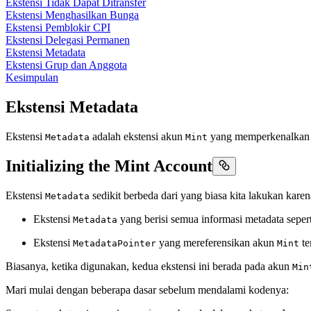
Ekstensi Tidak Dapat Ditransfer
Ekstensi Menghasilkan Bunga
Ekstensi Pemblokir CPI
Ekstensi Delegasi Permanen
Ekstensi Metadata
Ekstensi Grup dan Anggota
Kesimpulan
Ekstensi Metadata
Ekstensi
adalah ekstensi akun
yang memperkenalkan k
Metadata
Mint
Initializing the Mint Account
Ekstensi
sedikit berbeda dari yang biasa kita lakukan kare
Metadata
Ekstensi
yang berisi semua informasi metadata seper
Metadata
Ekstensi
yang mereferensikan akun
te
MetadataPointer
Mint
Biasanya, ketika digunakan, kedua ekstensi ini berada pada akun
Min
Mari mulai dengan beberapa dasar sebelum mendalami kodenya: