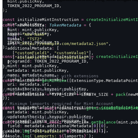
  mint.publicKey,
  TOKEN_2022_PROGRAM_ID,
ts
);
const
 initializeMintInstruction 
=
 createInitializeMintI
  mint.publicKey,
const
 newMetadata
:
 TokenMetadata
 =
 {
  6
,
  mint
:
 mint.publicKey,
  keypair.publicKey,
  name
:
 "
New Name
"
,
  null
,
  symbol
:
 "
TST2
"
,
  TOKEN_2022_PROGRAM_ID,
  uri
:
 "
https://example.com/metadata2.json
"
,
);
  additionalMetadata
:
 [
    [
"
customField1
"
, 
"
customValue1
"
],
const
 initializeMetadataInstruction 
=
 createInitializeI
    [
"
customField2
"
, 
"
customValue2
"
],
  programId
:
 TOKEN_2022_PROGRAM_ID,
  ],
  mint
:
 mint.publicKey,
};
  metadata
:
 mint.publicKey,
  name
:
 metadata.name,
// Size of Mint Account with extensions
  symbol
:
 metadata.symbol,
const
 mintLen 
=
 getMintLen
([ExtensionType.MetadataPoint
  uri
:
 metadata.uri,
  mintAuthority
:
 keypair.publicKey,
// Size of the Metadata Extension
  updateAuthority
:
 keypair.publicKey,
const
 metadataLen 
=
 TYPE_SIZE 
+
 LENGTH_SIZE 
+
 pack
(newM
});
// Minimum lamports required for Mint Account
const
 updateMetadataFieldInstructions 
=
 createUpdateFie
const
 lamports 
=
 await
 connection.
getMinimumBalanceForR
  metadata
:
 mint.publicKey,
  updateAuthority
:
 keypair.publicKey,
// Get the old balance of the keypair
  programId
:
 TOKEN_2022_PROGRAM_ID,
const
 oldBalance 
=
 await
 connection.
getBalance
(mint.pub
  field
:
 metadata.additionalMetadata[
0
][
0
],
  value
:
 metadata.additionalMetadata[
0
][
1
],
console.
log
(
`Old balance: 
${
oldBalance
}
`
);
});
console.
log
(
`Lamports: 
${
lamports
}
`
);