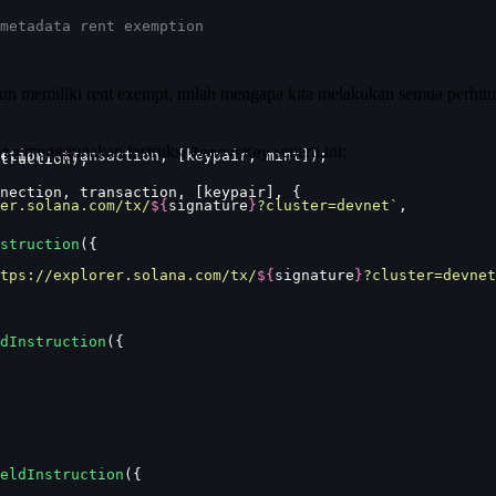
metadata rent exemption
kun memiliki rent exempt, inilah mengapa kita melakukan semua perhit
menggunakan instruksi
seperti ini:
ata
RemoveKey
ction, transaction, [keypair, mint]);
truction);
nection, transaction, [keypair], {
er.solana.com/tx/
${
signature
}
?cluster=devnet`
,
struction
({
tps://explorer.solana.com/tx/
${
signature
}
?cluster=devnet
dInstruction
({
eldInstruction
({