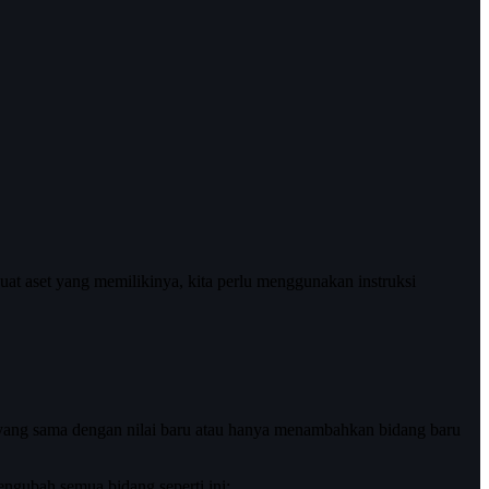
buat aset yang memilikinya, kita perlu menggunakan instruksi
ang sama dengan nilai baru atau hanya menambahkan bidang baru
engubah semua bidang seperti ini: