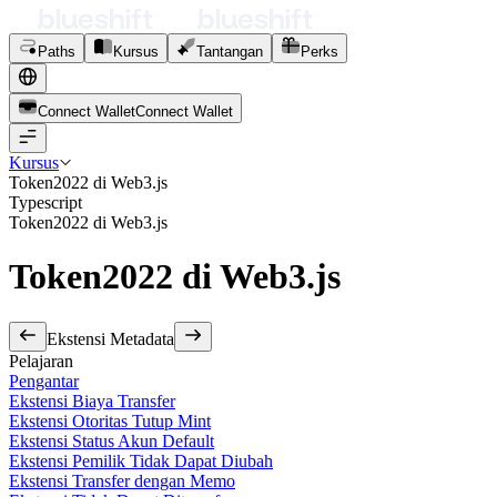
Paths
Kursus
Tantangan
Perks
Connect Wallet
C
o
n
n
e
c
t
W
a
l
l
e
t
Kursus
Token2022 di Web3.js
Typescript
Token2022 di Web3.js
Token2022 di Web3.js
Ekstensi Metadata
Pelajaran
Pengantar
Ekstensi Biaya Transfer
Ekstensi Otoritas Tutup Mint
Ekstensi Status Akun Default
Ekstensi Pemilik Tidak Dapat Diubah
Ekstensi Transfer dengan Memo