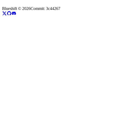
Blueshift ©
2026
Commit:
3c44267