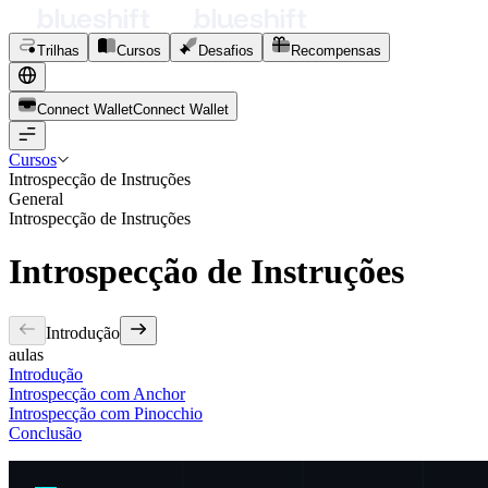
Trilhas
Cursos
Desafios
Recompensas
Connect Wallet
C
o
n
n
e
c
t
W
a
l
l
e
t
Cursos
Introspecção de Instruções
General
Introspecção de Instruções
Introspecção de Instruções
Introdução
aulas
Introdução
Introspecção com Anchor
Introspecção com Pinocchio
Conclusão