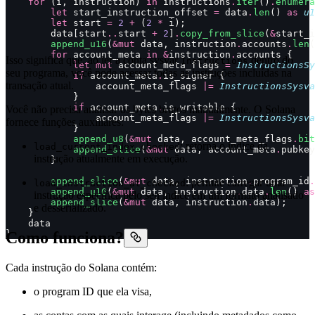
    for
 (i, instruction) 
in
 instructions
.
iter
()
.
enumera
        let
 start_instruction_offset 
=
 data
.
len
() 
as
 u1
        let
 start 
=
 2
 +
 (
2
 *
 i);
        data[start
..
start 
+
 2
]
.
copy_from_slice
(
&
start_i
        append_u16
(
&mut
 data, instruction
.
accounts
.
len
(
        for
 account_meta 
in
 &
instruction
.
accounts {
Isso significa que, ao ler a conta sysvar
dentro do
Instructions
            let
 mut
 account_meta_flags 
=
 InstructionsSy
seu programa, você pode acessar todas as instruções incluídas na
            if
 account_meta
.
is_signer {
transação atual.
                account_meta_flags 
|=
 InstructionsSysva
            }
            if
 account_meta
.
is_writable {
Você não precisa analisar os bytes brutos manualmente. O Solana
                account_meta_flags 
|=
 InstructionsSysva
fornece funções auxiliares:
            }
            append_u8
(
&mut
 data, account_meta_flags
.
bit
: retorna o índice da
load_current_index_checked
            append_slice
(
&mut
 data, account_meta
.
pubkey
instrução atualmente em execução.
        }
        append_slice
(
&mut
 data, instruction
.
program_id
.
: permite carregar uma
load_instruction_at_checked
        append_u16
(
&mut
 data, instruction
.
data
.
len
() 
as
instrução específica pelo seu índice em um formato analisado
        append_slice
(
&mut
 data, instruction
.
data);
e desserializado.
    }
    data
Como funciona?
}
Cada instrução do Solana contém:
o program ID que ela visa,