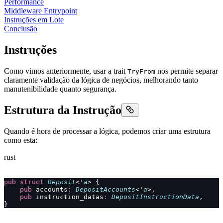
Performance
Middleware Entrypoint
Instruções em Lote
Conclusão
Instruções
Como vimos anteriormente, usar a trait
nos permite separar
TryFrom
claramente validação da lógica de negócios, melhorando tanto
manutenibilidade quanto segurança.
Estrutura da Instrução
Quando é hora de processar a lógica, podemos criar uma estrutura
como esta:
rust
pub
 struct
 Deposit
<'
a
> {
    pub
 accounts
:
 DepositAccounts
<'
a
>,
    pub
 instruction_datas
:
 DepositInstructionData
,
}