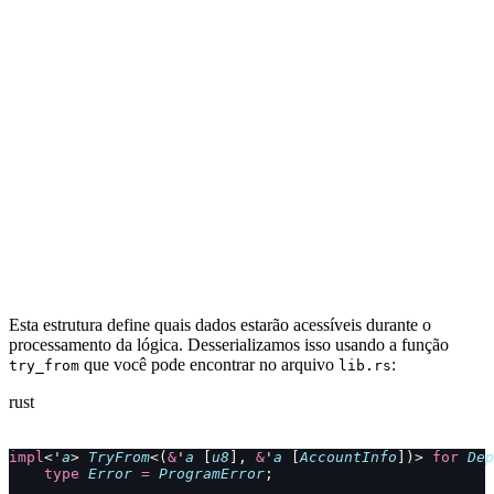
Esta estrutura define quais dados estarão acessíveis durante o
processamento da lógica. Desserializamos isso usando a função
que você pode encontrar no arquivo
:
try_from
lib.rs
rust
impl
<'
a
> 
TryFrom
<(
&
'
a
 [
u8
], 
&
'
a
 [
AccountInfo
])> 
for
 Dep
    type
 Error
 =
 ProgramError
;