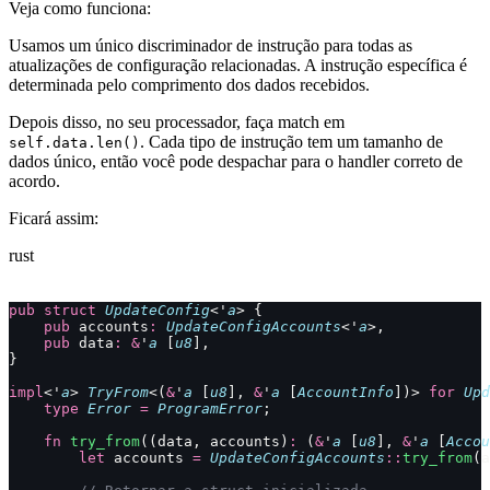
Veja como funciona:
Usamos um único discriminador de instrução para todas as
atualizações de configuração relacionadas. A instrução específica é
determinada pelo comprimento dos dados recebidos.
Depois disso, no seu processador, faça match em
. Cada tipo de instrução tem um tamanho de
self.data.len()
dados único, então você pode despachar para o handler correto de
acordo.
Ficará assim:
rust
pub
 struct
 UpdateConfig
<'
a
> {
    pub
 accounts
:
 UpdateConfigAccounts
<'
a
>,
    pub
 data
:
 &
'
a
 [
u8
],
}
impl
<'
a
> 
TryFrom
<(
&
'
a
 [
u8
], 
&
'
a
 [
AccountInfo
])> 
for
 Upd
    type
 Error
 =
 ProgramError
;
    fn
 try_from
((data, accounts)
:
 (
&
'
a
 [
u8
], 
&
'
a
 [
Accou
        let
 accounts 
=
 UpdateConfigAccounts
::
try_from
(a