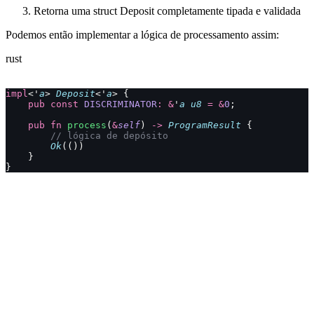
Retorna uma struct Deposit completamente tipada e validada
Podemos então implementar a lógica de processamento assim:
rust
impl
<'
a
> 
Deposit
<'
a
> {
    pub
 const
 DISCRIMINATOR
:
 &
'
a
 u8
 =
 &
0
;
    pub
 fn
 process
(
&
self
) 
->
 ProgramResult
 {
        // lógica de depósito
        Ok
(())
    }
}