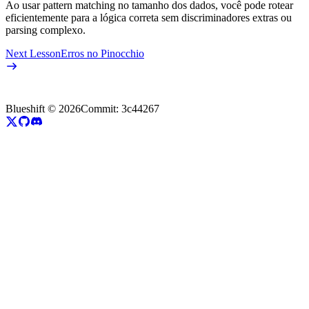
Ao usar pattern matching no tamanho dos dados, você pode rotear
eficientemente para a lógica correta sem discriminadores extras ou
parsing complexo.
Next Lesson
Erros no Pinocchio
Blueshift ©
2026
Commit:
3c44267