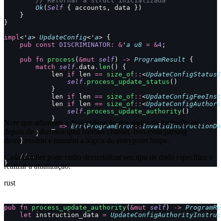
        // Retornar a struct inicializada
        Ok
(
Self
 { accounts, data })
    }
}
impl
<'
a
> 
UpdateConfig
<'
a
> {
    pub
 const
 DISCRIMINATOR
:
 &
'
a
 u8
 =
 &
4
;
    pub
 fn
 process
(
&mut
 self
) 
->
 ProgramResult
 {
        match
 self
.
data
.
len
() {
            len 
if
 len 
==
 size_of
::
<
UpdateConfigStatusI
                self
.
process_update_status
()
            }
            len 
if
 len 
==
 size_of
::
<
UpdateConfigFeeInst
            len 
if
 len 
==
 size_of
::
<
UpdateConfigAuthori
                self
.
process_update_authority
()
            }
Note que adiarmos a desserialização dos dados da instrução até
            _ 
=>
 Err
(
ProgramError
::
InvalidInstructionDa
depois de sabermos qual handler chamar. Isso evita parsing
        }
desnecessário e mantém a lógica do entrypoint limpa.
    }
    //..
Cada handler pode então desserializar seu tipo de dado específico e
}
realizar a atualização:
rust
pub
 fn
 process_update_authority
(
&mut
 self
) 
->
 ProgramRe
    let
 instruction_data 
=
 UpdateConfigAuthorityInstruc