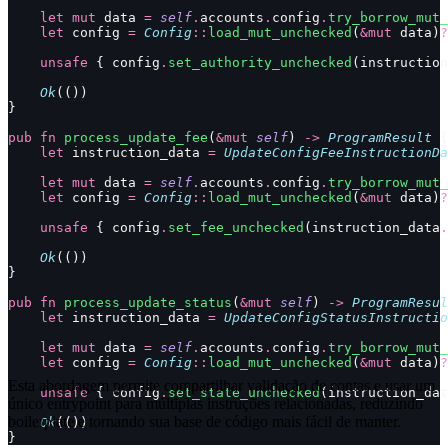
    let
 mut
 data 
=
 self
.
accounts
.
config
.
try_borrow_mut_
    let
 config 
=
 Config
::
load_mut_unchecked
(
&mut
 data)
?
    unsafe
 { config
.
set_authority_unchecked
(instruction
    Ok
(())
}
pub
 fn
 process_update_fee
(
&mut
 self
) 
->
 ProgramResult
 {
    let
 instruction_data 
=
 UpdateConfigFeeInstructionDa
    let
 mut
 data 
=
 self
.
accounts
.
config
.
try_borrow_mut_
    let
 config 
=
 Config
::
load_mut_unchecked
(
&mut
 data)
?
    unsafe
 { config
.
set_fee_unchecked
(instruction_data
.
    Ok
(())
}
pub
 fn
 process_update_status
(
&mut
 self
) 
->
 ProgramResul
    let
 instruction_data 
=
 UpdateConfigStatusInstructio
    let
 mut
 data 
=
 self
.
accounts
.
config
.
try_borrow_mut_
    let
 config 
=
 Config
::
load_mut_unchecked
(
&mut
 data)
?
Esta abordagem permite compartilhar validação de contas e usar um
    unsafe
 { config
.
set_state_unchecked
(instruction_dat
único entrypoint para múltiplas instruções relacionadas, reduzindo
boilerplate e tornando sua base de código mais fácil de manter.
    Ok
(())
}