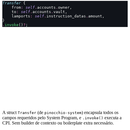
Transfer
 {
    from
:
 self
.
accounts
.
owner,
    to
:
 self
.
accounts
.
vault,
    lamports
:
 self
.
instruction_datas
.
amount,
}
.
invoke
()
?
;
A struct
(de
) encapsula todos os
Transfer
pinocchio-system
campos requeridos pelo System Program, e
executa a
.invoke()
CPI. Sem builder de contexto ou boilerplate extra necessário.