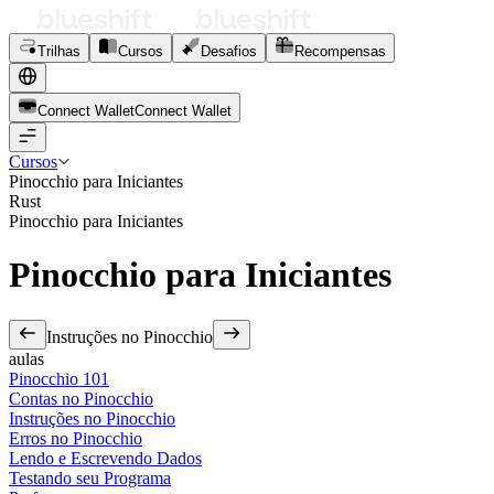
Trilhas
Cursos
Desafios
Recompensas
Connect Wallet
C
o
n
n
e
c
t
W
a
l
l
e
t
Cursos
Pinocchio para Iniciantes
Rust
Pinocchio para Iniciantes
Pinocchio para Iniciantes
Instruções no Pinocchio
aulas
Pinocchio 101
Contas no Pinocchio
Instruções no Pinocchio
Erros no Pinocchio
Lendo e Escrevendo Dados
Testando seu Programa