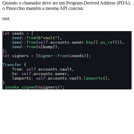
Quando o chamador deve ser um Program-Derived Address (PDA),
o Pinocchio mantém a mesma API concisa:
rust
let
 seeds 
=
 [
    Seed
::
from
(
b"vault"
),
    Seed
::
from
(
self
.
accounts
.
owner
.
key
()
.
as_ref
()),
    Seed
::
from
(
&
[bump]),
];
let
 signers 
=
 [
Signer
::
from
(
&
seeds)];
Transfer
 {
    from
:
 self
.
accounts
.
vault,
    to
:
 self
.
accounts
.
owner,
    lamports
:
 self
.
accounts
.
vault
.
lamports
(),
}
.
invoke_signed
(
&
signers)
?
;