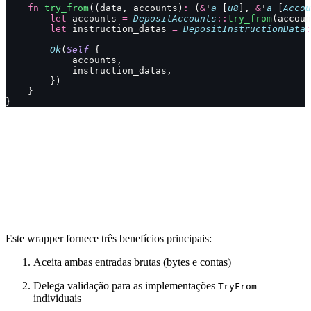
    fn
 try_from
((data, accounts)
:
 (
&
'
a
 [
u8
], 
&
'
a
 [
Accou
        let
 accounts 
=
 DepositAccounts
::
try_from
(accoun
        let
 instruction_datas 
=
 DepositInstructionData
:
        Ok
(
Self
 {
            accounts,
            instruction_datas,
        })
    }
}
Este wrapper fornece três benefícios principais:
Aceita ambas entradas brutas (bytes e contas)
Delega validação para as implementações
TryFrom
individuais