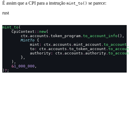
É assim que a CPI para a instrução
se parece:
mint_to()
rust
mint_to
(
    CpiContext
::
new
(
        ctx
.
accounts
.
token_program
.
to_account_info
(),
        MintTo
 {
            mint
:
 ctx
.
accounts
.
mint_account
.
to_account_
            to
:
 ctx
.
accounts
.
to_token_account
.
to_accoun
            authority
:
 ctx
.
accounts
.
authority
.
to_accoun
        },
    ),
    &
1_000_000
,
)
?
;