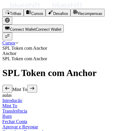
Trilhas
Cursos
Desafios
Recompensas
Connect Wallet
C
o
n
n
e
c
t
W
a
l
l
e
t
Cursos
SPL Token com Anchor
Anchor
SPL Token com Anchor
SPL Token com Anchor
Mint To
aulas
Introdução
Mint To
Transferência
Burn
Fechar Conta
Aprovar e Revogar