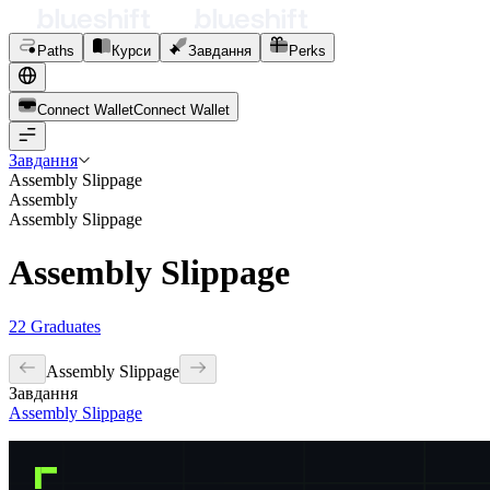
Paths
Курси
Завдання
Perks
Connect Wallet
C
o
n
n
e
c
t
W
a
l
l
e
t
Завдання
Assembly Slippage
Assembly
Assembly Slippage
Assembly Slippage
22
Graduates
Assembly Slippage
Завдання
Assembly Slippage