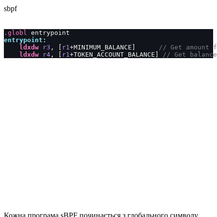
sbpf
.globl
 entrypoint
entrypoint:
    ldxdw
 r3
, [
r1
+MINIMUM_BALANCE]      
// Get amount 
    ldxdw
 r4
, [
r1
+TOKEN_ACCOUNT_BALANCE] 
// Get balance
Кожна програма sBPF починається з глобального символу