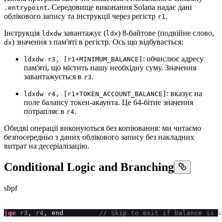
. Середовище виконання Solana надає дані
.entrypoint
облікового запису та інструкції через регістр
.
r1
Інструкція
завантажує (
) 8-байтове (подвійне слово,
ldxdw
ldx
) значення з пам'яті в регістр. Ось що відбувається:
dx
: обчислює адресу
ldxdw r3, [r1+MINIMUM_BALANCE]
пам'яті, що містить нашу необхідну суму. Значення
завантажується в
.
r3
: вказує на
ldxdw r4, [r1+TOKEN_ACCOUNT_BALANCE]
поле балансу токен-акаунта. Це 64-бітне значення
потрапляє в
.
r4
Обидві операції виконуються без копіювання: ми читаємо
безпосередньо з даних облікового запису без накладних
витрат на десеріалізацію.
Conditional Logic and Branching
sbpf
jge
 r3
, 
r4
, end         
// Skip to exit if balance is v