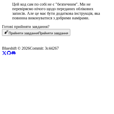
Цей код сам по собі не є "безпечним". Ми не
перевіряємо нічого щодо переданих облікових
записів. Але це має бути додаткова інструкція, яка
повинна виконуватися з добрими намірами.
Готові прийняти завдання?
Прийняти завдання
П
р
и
й
н
я
т
и
з
а
в
д
а
н
н
я
Blueshift ©
2026
Commit:
3c44267