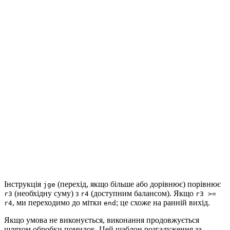
Інструкція
(перехід, якщо більше або дорівнює) порівнює
jge
(необхідну суму) з
(доступним балансом). Якщо
r3
r4
r3 >=
, ми переходимо до мітки
; це схоже на ранній вихід.
r4
end
Якщо умова не виконується, виконання продовжується
шляхом обробки помилок. Цей шаблон розгалуження за