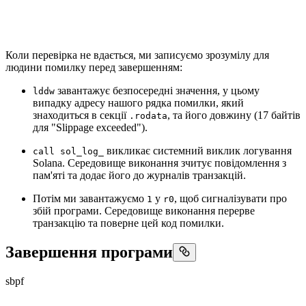
Коли перевірка не вдається, ми записуємо зрозумілу для
людини помилку перед завершенням:
завантажує безпосередні значення, у цьому
lddw
випадку адресу нашого рядка помилки, який
знаходиться в секції
, та його довжину (17 байтів
.rodata
для "Slippage exceeded").
викликає системний виклик логування
call sol_log_
Solana. Середовище виконання зчитує повідомлення з
пам'яті та додає його до журналів транзакцій.
Потім ми завантажуємо
у
, щоб сигналізувати про
1
r0
збій програми. Середовище виконання перерве
транзакцію та поверне цей код помилки.
Завершення програми
sbpf