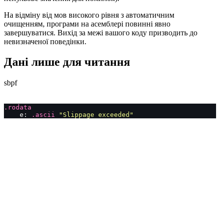
На відміну від мов високого рівня з автоматичним
очищенням, програми на асемблері повинні явно
завершуватися. Вихід за межі вашого коду призводить до
невизначеної поведінки.
Дані лише для читання
sbpf
.rodata
    e: 
.ascii
 "Slippage exceeded"