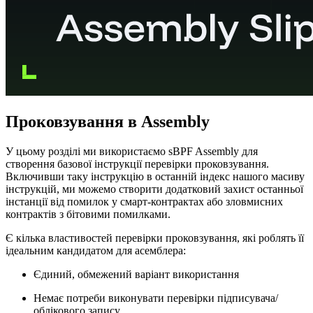
Проковзування в Assembly
У цьому розділі ми використаємо sBPF Assembly для
створення базової інструкції перевірки проковзування.
Включивши таку інструкцію в останній індекс нашого масиву
інструкцій, ми можемо створити додатковий захист останньої
інстанції від помилок у смарт-контрактах або зловмисних
контрактів з бітовими помилками.
Є кілька властивостей перевірки проковзування, які роблять її
ідеальним кандидатом для асемблера:
Єдиний, обмежений варіант використання
Немає потреби виконувати перевірки підписувача/
облікового запису