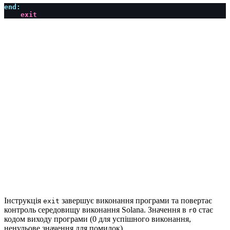
end:
    exit
Інструкція
завершує виконання програми та повертає
exit
контроль середовищу виконання Solana. Значення в
стає
r0
кодом виходу програми (0 для успішного виконання,
ненульове значення для помилок).