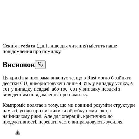
Секція
(дані лише для читання) містить наше
.rodata
повідомлення про помилку.
Висновок
Ця крихітна програма виконує те, що в Rust могло б зайняти
десятки CU, використовуючи лише
у випадку успіху,
4 CUs
6
у випадку невдачі, або
у випадку невдачі з
CUs
106 CUs
виведенням повідомлення про помилку.
Компроміс полягає в тому, що ми повинні розуміти структури
пам'яті, угоди про виклики та обробку помилок на
найнижчому рівні. Але для операцій, критичних до
продуктивності, переваги часто виправдовують зусилля.