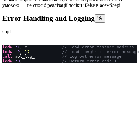
умовою — це спосіб реалізації логіки if/else в асемблері.
Error Handling and Logging
sbpf
lddw
 r1
, e              
// Load error message address
lddw
 r2
, 
17
             // Load length of error message
call
 sol_log_           
// Log out error message
lddw
 r0
, 
1
              // Return error code 1