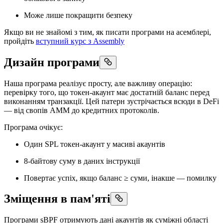
Може лише покращити безпеку
Якщо ви не знайомі з тим, як писати програми на асемблері,
пройдіть
вступний курс з Assembly
Дизайн програми
Наша програма реалізує просту, але важливу операцію:
перевірку того, що токен-акаунт має достатній баланс перед
виконанням транзакції. Цей патерн зустрічається всюди в DeFi
— від свопів AMM до кредитних протоколів.
Програма очікує:
Один SPL токен-акаунт у масиві акаунтів
8-байтову суму в даних інструкції
Повертає успіх, якщо баланс ≥ суми, інакше — помилку
Зміщення в пам'яті
Програми sBPF отримують дані акаунтів як суміжні області