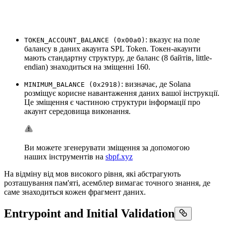
: вказує на поле
TOKEN_ACCOUNT_BALANCE (0x00a0)
балансу в даних акаунта SPL Token. Токен-акаунти
мають стандартну структуру, де баланс (8 байтів, little-
endian) знаходиться на зміщенні 160.
: визначає, де Solana
MINIMUM_BALANCE (0x2918)
розміщує корисне навантаження даних вашої інструкції.
Це зміщення є частиною структури інформації про
акаунт середовища виконання.
Ви можете згенерувати зміщення за допомогою
наших інструментів на
sbpf.xyz
На відміну від мов високого рівня, які абстрагують
розташування пам'яті, асемблер вимагає точного знання, де
саме знаходиться кожен фрагмент даних.
Entrypoint and Initial Validation