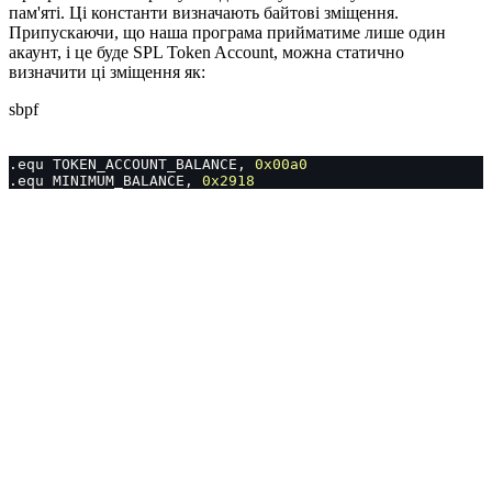
пам'яті. Ці константи визначають байтові зміщення.
Припускаючи, що наша програма прийматиме лише один
акаунт, і це буде SPL Token Account, можна статично
визначити ці зміщення як:
sbpf
.equ TOKEN_ACCOUNT_BALANCE, 
0x00a0
.equ MINIMUM_BALANCE, 
0x2918