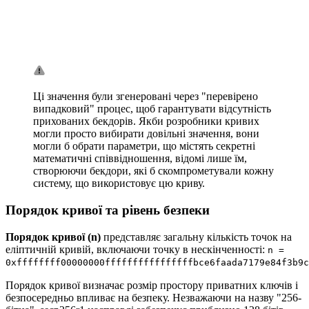
Ці значення були згенеровані через "перевірено
випадковий" процес, щоб гарантувати відсутність
прихованих бекдорів. Якби розробники кривих
могли просто вибирати довільні значення, вони
могли б обрати параметри, що містять секретні
математичні співвідношення, відомі лише їм,
створюючи бекдори, які б скомпрометували кожну
систему, що використовує цю криву.
Порядок кривої та рівень безпеки
Порядок кривої (n)
представляє загальну кількість точок на
еліптичній кривій, включаючи точку в нескінченності:
n =
0xffffffff00000000ffffffffffffffffbce6faada7179e84f3b9c
Порядок кривої визначає розмір простору приватних ключів і
безпосередньо впливає на безпеку. Незважаючи на назву "256-