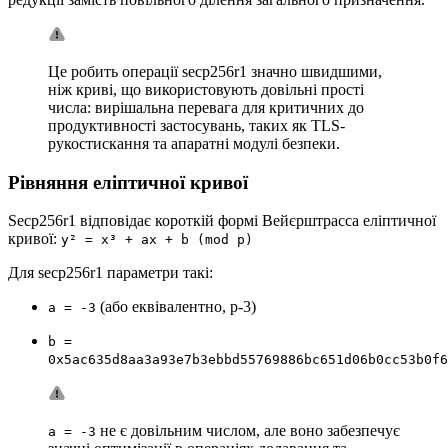
Це робить операції secp256r1 значно швидшими,
ніж криві, що використовують довільні прості
числа: вирішальна перевага для критичних до
продуктивності застосувань, таких як TLS-
рукостискання та апаратні модулі безпеки.
Рівняння еліптичної кривої
Secp256r1 відповідає короткій формі Вейєрштрасса еліптичної
кривої:
y² = x³ + ax + b (mod p)
Для secp256r1 параметри такі:
(або еквівалентно, p-3)
a = -3
b =
0x5ac635d8aa3a93e7b3ebbd55769886bc651d06b0cc53b0f6
не є довільним числом, але воно забезпечує
a = -3