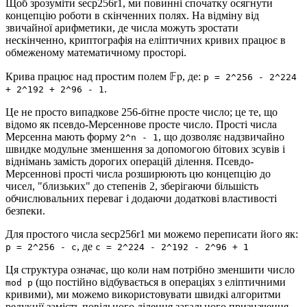
Щоб зрозуміти secp256r1, ми повинні спочатку осягнути
концепцію роботи в скінченних полях. На відміну від
звичайної арифметики, де числа можуть зростати
нескінченно, криптографія на еліптичних кривих працює в
обмеженому математичному просторі.
Крива працює над простим полем 𝔽p, де:
p = 2^256 - 2^224
.
+ 2^192 + 2^96 - 1
Це не просто випадкове 256-бітне просте число; це те, що
відомо як псевдо-Мерсеннове просте число. Прості числа
Мерсенна мають форму
, що дозволяє надзвичайно
2^n - 1
швидке модульне зменшення за допомогою бітових зсувів і
віднімань замість дорогих операцій ділення. Псевдо-
Мерсеннові прості числа розширюють цю концепцію до
чисел, "близьких" до степенів 2, зберігаючи більшість
обчислювальних переваг і додаючи додаткові властивості
безпеки.
Для простого числа secp256r1 ми можемо переписати його як:
, де
p = 2^256 - c
c = 2^224 - 2^192 - 2^96 + 1
Ця структура означає, що коли нам потрібно зменшити число
(що постійно відбувається в операціях з еліптичними
mod p
кривими), ми можемо використовувати швидкі алгоритми
редукції замість повільного ділення загального призначення.