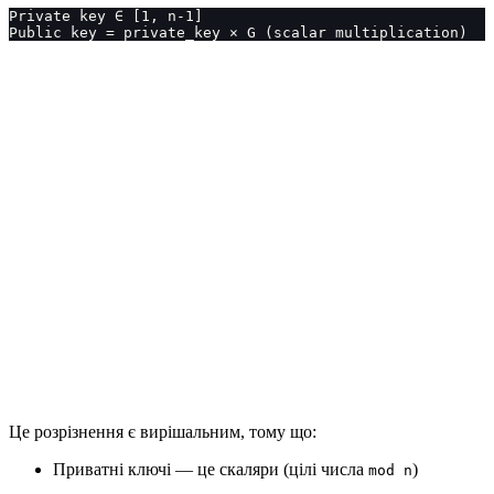
Private key ∈ [1, n-1]
Public key = private_key × G (scalar multiplication)
Це розрізнення є вирішальним, тому що:
Приватні ключі — це скаляри (цілі числа
)
mod n