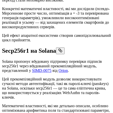
перехід стали непомірно високими.
Конкретні математичні властивості, які ми дослідили (псевдо-
Мерсеннове просте число, оптимізація a = -3 та перевірювана
генерація параметрів), уможливили високооптимізовані
реалізації в усьому — від захищених елементів смартфонів до
високопродуктивних серверів.
Цей ефект апаратної екосистеми створив самопідсилювальний
цикл прийняття.
Secp256r1 на Solana
Solana пропонує вбудовану підтримку перевірки підписів
secp256r1 через вбудований прекомпіляційний модуль,
представлений у
SIMD-0075
від
Orion
.
Цей прекомпіляційний модуль дозволяє використовувати
сучасні методи автентифікації, такі як паролі-ключі (passkeys)
на Solana, оскільки secp256r1 — це та сама еліптична крива,
що використовується у реалізаціях WebAuthn та паролів-
ключів.
Математичні властивості, які ми детально описали, особливо
оптимізована арифметика поля та стандартизовані параметри,