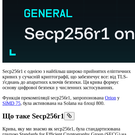
Secp256r1 є однією з найбільш широко прийнятих еліптичних
кривих у сучасній криптографії, що забезпечує все: від TLS-
з'єднань до апаратних ключів безпеки. Ця крива формує
основу цифрової безпеки у численних застосуваннях.
Функція прекомпіляції secp256r1, запропонована
Orion
у
SIMD 75
, була активована на Solana на блоці 800.
Що таке Secp256r1
Крива, яку ми знаємо як secp256r1, була стандартизована
групою Standards for Efficient Cryptography Group (SECG) на