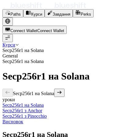
Paths
Курси
Завдання
Perks
Connect Wallet
C
o
n
n
e
c
t
W
a
l
l
e
t
Курси
Secp256r1 на Solana
General
Secp256r1 на Solana
Secp256r1 на Solana
Secp256r1 на Solana
уроки
Secp256r1 на Solana
Secp256r1 з Anchor
Secp256r1 з Pinocchio
Висновок
Secp256r1 на Solana