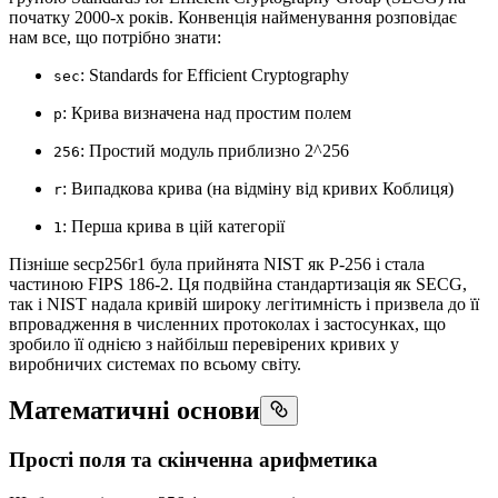
початку 2000-х років. Конвенція найменування розповідає
нам все, що потрібно знати:
: Standards for Efficient Cryptography
sec
: Крива визначена над простим полем
p
: Простий модуль приблизно 2^256
256
: Випадкова крива (на відміну від кривих Коблиця)
r
: Перша крива в цій категорії
1
Пізніше secp256r1 була прийнята NIST як P-256 і стала
частиною FIPS 186-2. Ця подвійна стандартизація як SECG,
так і NIST надала кривій широку легітимність і призвела до її
впровадження в численних протоколах і застосунках, що
зробило її однією з найбільш перевірених кривих у
виробничих системах по всьому світу.
Математичні основи
Прості поля та скінченна арифметика