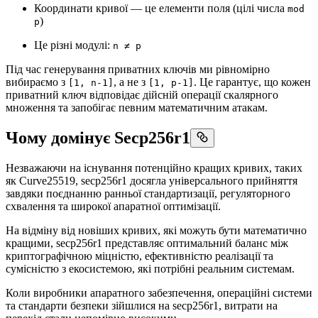
Координати кривої — це елементи поля (цілі числа
mod
)
p
Це різні модулі:
n ≠ p
Під час генерування приватних ключів ми рівномірно
вибираємо з
, а не з
. Це гарантує, що кожен
[1, n-1]
[1, p-1]
приватний ключ відповідає дійсній операції скалярного
множення та запобігає певним математичним атакам.
Чому домінує Secp256r1
Незважаючи на існування потенційно кращих кривих, таких
як Curve25519, secp256r1 досягла універсального прийняття
завдяки поєднанню ранньої стандартизації, регуляторного
схвалення та широкої апаратної оптимізації.
На відміну від новіших кривих, які можуть бути математично
кращими, secp256r1 представляє оптимальний баланс між
криптографічною міцністю, ефективністю реалізації та
сумісністю з екосистемою, які потрібні реальним системам.
Коли виробники апаратного забезпечення, операційні системи
та стандарти безпеки зійшлися на secp256r1, витрати на