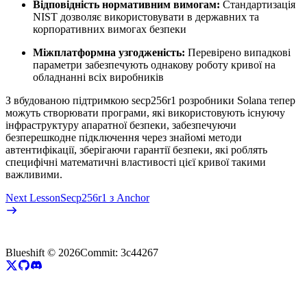
Відповідність нормативним вимогам:
Стандартизація
NIST дозволяє використовувати в державних та
корпоративних вимогах безпеки
Міжплатформна узгодженість:
Перевірено випадкові
параметри забезпечують однакову роботу кривої на
обладнанні всіх виробників
З вбудованою підтримкою secp256r1 розробники Solana тепер
можуть створювати програми, які використовують існуючу
інфраструктуру апаратної безпеки, забезпечуючи
безперешкодне підключення через знайомі методи
автентифікації, зберігаючи гарантії безпеки, які роблять
специфічні математичні властивості цієї кривої такими
важливими.
Next Lesson
Secp256r1 з Anchor
Blueshift ©
2026
Commit:
3c44267