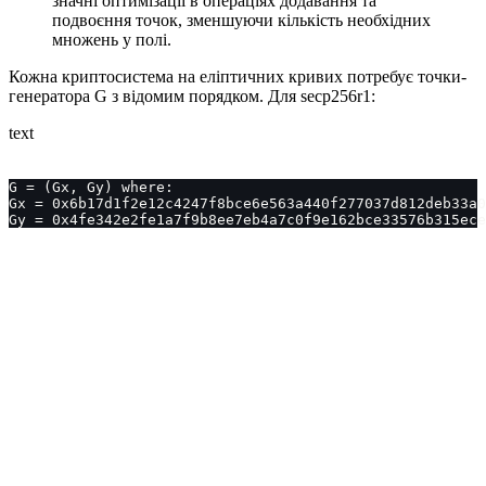
значні оптимізації в операціях додавання та
подвоєння точок, зменшуючи кількість необхідних
множень у полі.
Кожна криптосистема на еліптичних кривих потребує точки-
генератора G з відомим порядком. Для secp256r1:
text
G = (Gx, Gy) where:
Gx = 0x6b17d1f2e12c4247f8bce6e563a440f277037d812deb33a0
Gy = 0x4fe342e2fe1a7f9b8ee7eb4a7c0f9e162bce33576b315ece