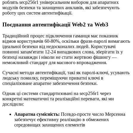
роблять secp256r1 універсальним вибором для апаратних
модулів безпеки та захищених анклавів, які забезпечують
роботу цих систем автентифікації.
Поєднання автентифікації Web2 та Web3
Традиційний процес підключення гаманця має показник
відмов користувачів 60-80%, оскільки фрази-паролі вимагають
ідеальної безпеки від недосконалих людей. Користувачі
повинні запам'ятати 12-24 випадкових слова, зберігати їх у
безпеці назавжди і ніколи не стати жертвою фішингу —
неможливий стандарт для масового впровадження.
Сучасні методи автентифікації, такі як паролі-ключі, усувають
людську помилку, переміщуючи приватні ключі в
спеціалізоване апаратне забезпечення безпеки.
Однак ці системи стандартизовані на secp256r1 через
конкретні математичні та реалізаційні переваги, які ми
дослідили:
Апаратна сумісність:
Псевдо-просте число Мерсенна
забезпечує ефективну реалізацію в обмежених
середовищах захищених елементів