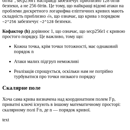
бітна", secp256r1 насправді забезпечує приблизно 128 бітів
безпеки, а не 256 бітів. Це тому, що найкращі відомі атаки на
проблеми дискретного логарифма еліптичних кривих мають
складність приблизно
, що означає, що крива з порядком
√n
забезпечує
безпеки.
~2^256
~2^128
Кофактор (h)
дорівнює 1, що означає, що secp256r1 є кривою
простого порядку. Це важливо, тому що:
Кожна точка, крім точки тотожності, має однаковий
порядок n
Атаки малих підгруп неможливі
Реалізація спрощується, оскільки нам не потрібно
турбуватися про точки низького порядку
Скалярне поле
Хоча сама крива визначена над координатним полем 𝔽p,
приватні ключі існують в іншому математичному просторі:
скалярному полі 𝔽n, де n — порядок кривої.
text