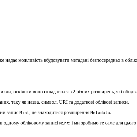
яке надає можливість вбудовувати метадані безпосередньо в облік
звикли, оскільки воно складається з 2 різних розширень, які обид
них, таку як назва, символ, URI та додаткові облікові записи.
вий запис
, де знаходиться розширення
.
Mint
Metadata
 в одному обліковому записі
; і ми зробимо те саме для цього
Mint