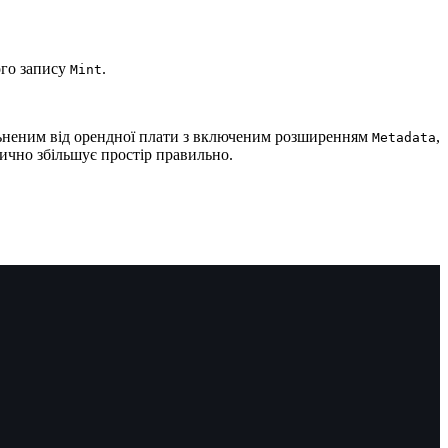
вого запису
.
Mint
ільненим від орендної плати з включеним розширенням
,
Metadata
ично збільшує простір правильно.