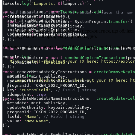
});
console.
log
(
`Lamports: 
${
lamports
}
`
);
const
 transaction 
=
 new
 Transaction
().
add
(
// Add lamports to the Mint if needed to cover the new 
  createAccountInstruction,
if
 (oldBalance 
<
 lamports) {
  initializeMetadataPointer,
  const
 transferInstruction 
=
 SystemProgram.
transfer
({
  initializeMintInstruction,
    fromPubkey
:
 keypair.publicKey,
  initializeMetadataInstruction,
    toPubkey
Як бачите, нам завжди потрібно переконатися, що обліков
:
 mint.publicKey,
  updateMetadataFieldInstructions,
    lamports
:
 lamports 
-
 oldBalance,
додаткові лампорти, якщо це необхідно.
);
  });
Ми також можемо видалити
у структурі
Field
additionalMeta
const
 signature 
=
 await
 sendAndConfirmTransaction
(conne
  const
 transaction 
=
 new
 Transaction
().
add
(transferIns
ts
console.
log
(
  const
 signature 
=
 await
 sendAndConfirmTransaction
(con
  `Mint created! Check out your TX here: https://explor
    commitment
:
 "
finalized
"
,
);
  });
const
 removeMetadataKeyInstructions 
=
 createRemoveKeyIn
  console.
log
(
  metadata
:
 mint.publicKey,
    `Lamports added to Mint! Check out your TX here: ht
  updateAuthority
:
 keypair.publicKey,
  );
  programId
:
 TOKEN_2022_PROGRAM_ID,
}
  key
:
 "
customField
"
, 
// Field | string
  idempotent
:
 true
,
const
 updateMetadataNameInstructions 
=
 createUpdateFiel
});
  metadata
:
 mint.publicKey,
  updateAuthority
:
 keypair.publicKey,
  programId
:
 TOKEN_2022_PROGRAM_ID,
  field
:
 "
Name
"
, 
// Field | string
  value
:
 "
New Name
"
,
});
const
 updateMetadataSymbolInstructions 
=
 createUpdateFi