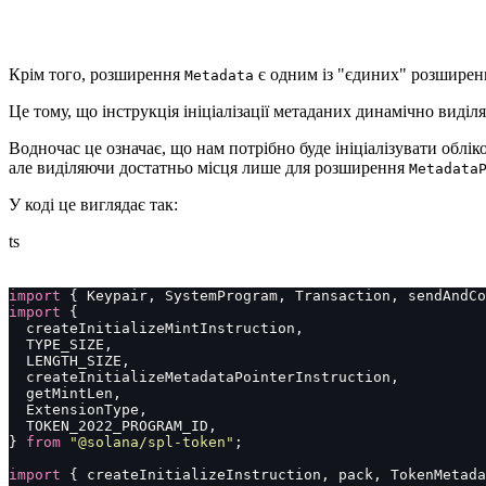
Крім того, розширення
є одним із "єдиних" розширень,
Metadata
Це тому, що інструкція ініціалізації метаданих динамічно виді
Водночас це означає, що нам потрібно буде ініціалізувати облі
але виділяючи достатньо місця лише для розширення
Metadata
У коді це виглядає так:
ts
import
 { Keypair, SystemProgram, Transaction, sendAndCo
import
 {
  createInitializeMintInstruction,
  TYPE_SIZE,
  LENGTH_SIZE,
  createInitializeMetadataPointerInstruction,
  getMintLen,
  ExtensionType,
  TOKEN_2022_PROGRAM_ID,
} 
from
 "
@solana/spl-token
"
;
import
 { createInitializeInstruction, pack, TokenMetada