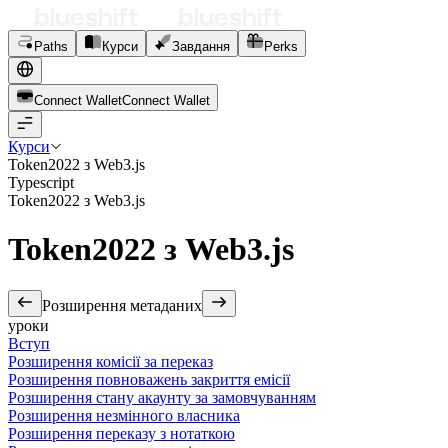
Paths
Курси
Завдання
Perks
Connect Wallet
C
o
n
n
e
c
t
W
a
l
l
e
t
Курси
Token2022 з Web3.js
Typescript
Token2022 з Web3.js
Token2022 з Web3.js
Розширення метаданих
уроки
Вступ
Розширення комісії за переказ
Розширення повноважень закриття емісії
Розширення стану акаунту за замовчуванням
Розширення незмінного власника
Розширення переказу з нотаткою