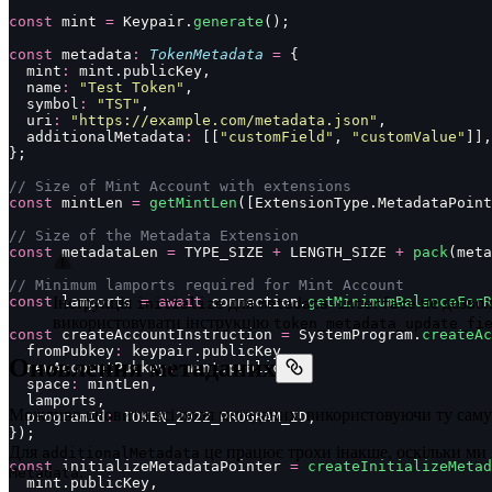
const
 mint 
=
 Keypair.
generate
();
const
 metadata
:
 TokenMetadata
 =
 {
  mint
:
 mint.publicKey,
  name
:
 "
Test Token
"
,
  symbol
:
 "
TST
"
,
  uri
:
 "
https://example.com/metadata.json
"
,
  additionalMetadata
:
 [[
"
customField
"
, 
"
customValue
"
]],
};
// Size of Mint Account with extensions
const
 mintLen 
=
 getMintLen
([ExtensionType.MetadataPoint
// Size of the Metadata Extension
const
 metadataLen 
=
 TYPE_SIZE 
+
 LENGTH_SIZE 
+
 pack
(meta
// Minimum lamports required for Mint Account
const
 lamports 
Інструкція
=
 await
 connection.
для
getMinimumBalanceForR
не дозво
initialize
metadata-interface
використовувати інструкцію
token_metadata_update_fi
const
 createAccountInstruction 
=
 SystemProgram.
createAc
  fromPubkey
:
 keypair.publicKey,
Оновлення метаданих
  newAccountPubkey
:
 mint.publicKey,
  space
:
 mintLen,
  lamports,
Можливо оновити всі поля метаданих, використовуючи ту сам
  programId
:
 TOKEN_2022_PROGRAM_ID,
});
Для
це працює трохи інакше, оскільки ми
additionalMetadata
const
 initializeMetadataPointer 
=
 createInitializeMetad
.
Metadata
  mint.publicKey,