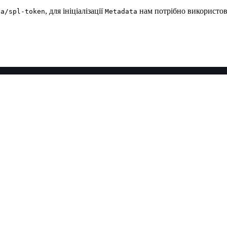
, для ініціалізації
нам потрібно використо
na/spl-token
Metadata