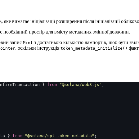
 яке вимагає ініціалізації розширення після ініціалізації обліко
ляє необхідний простір для вмісту метаданих змінної довжини.
ковий запис
з достатньою кількістю лампортів, щоб бути зв
Mint
, оскільки інструкція
факт
Pointer
token_metadata_initialize()
nfirmTransaction } 
from
 "
@solana/web3.js
"
;
ta } 
from
 "
@solana/spl-token-metadata
"
;