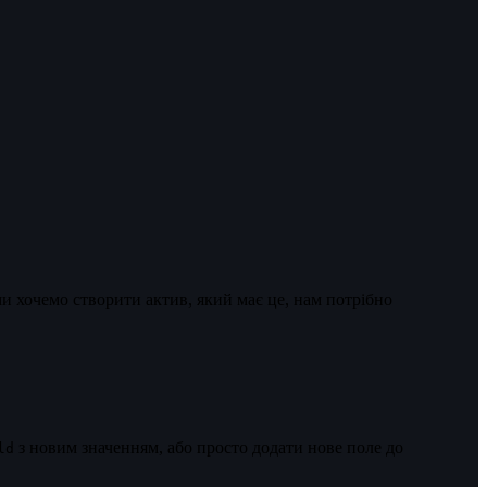
ми хочемо створити актив, який має це, нам потрібно
з новим значенням, або просто додати нове поле до
ld