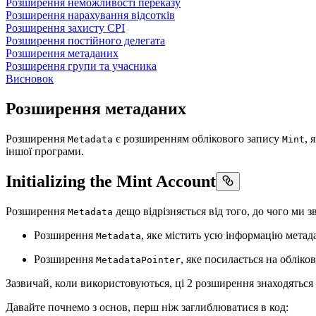
Розширення неможливості переказу
Розширення нарахування відсотків
Розширення захисту CPI
Розширення постійного делегата
Розширення метаданих
Розширення групи та учасника
Висновок
Розширення метаданих
Розширення
є розширенням облікового запису
, 
Metadata
Mint
іншої програми.
Initializing the Mint Account
Розширення
дещо відрізняється від того, до чого ми 
Metadata
Розширення
, яке містить усю інформацію метада
Metadata
Розширення
, яке посилається на обліко
MetadataPointer
Зазвичай, коли використовуються, ці 2 розширення знаходяться
Давайте почнемо з основ, перш ніж заглиблюватися в код: