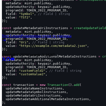
  metadata
:
 mint.publicKey,
  updateAuthority
:
 keypair.publicKey,
  programId
:
 TOKEN_2022_PROGRAM_ID,
  field
:
 "
Symbol
"
, 
// Field | string
  value
:
 "
TST2
"
,
});
const
 updateMetadataUriInstructions 
=
 createUpdateField
  metadata
:
 mint.publicKey,
  updateAuthority
:
 keypair.publicKey,
Next Lesson
Розширення групи та учасника
  programId
:
 TOKEN_2022_PROGRAM_ID,
  field
:
 "
Uri
"
, 
// Field | string
  value
:
 "
https://example.com/metadata2.json
"
,
});
Blueshift ©
2026
Commit:
3c44267
const
 updateMetadataAdditionalMetadataInstructions 
=
 cr
  metadata
:
 mint.publicKey,
  updateAuthority
:
 keypair.publicKey,
  programId
:
 TOKEN_2022_PROGRAM_ID,
  field
:
 "
customField2
"
, 
// Field | string
  value
:
 "
customValue2
"
,
});
const
 transaction 
=
 new
 Transaction
().
add
(
  updateMetadataNameInstructions,
  updateMetadataSymbolInstructions,
  updateMetadataUriInstructions,
  updateMetadataAdditionalMetadataInstructions,
);