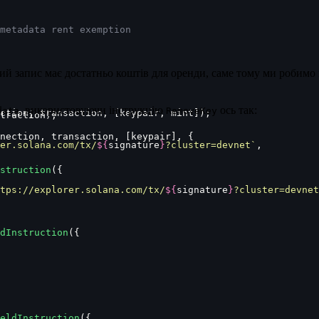
metadata rent exemption
ий запис має достатньо коштів для оренди, саме тому ми робимо 
, використовуючи інструкцію
ось так:
data
RemoveKey
ction, transaction, [keypair, mint]);
truction);
nection, transaction, [keypair], {
er.solana.com/tx/
${
signature
}
?cluster=devnet`
,
struction
({
tps://explorer.solana.com/tx/
${
signature
}
?cluster=devnet
dInstruction
({
eldInstruction
({