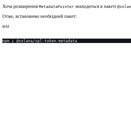
Хоча розширення
знаходиться в пакеті
MetadataPointer
@sola
Отже, встановимо необхідний пакет:
text
npm i @solana/spl-token-metadata