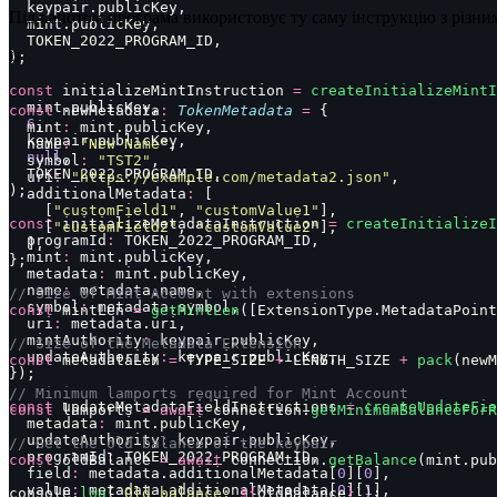
  keypair.publicKey,
Під капотом програма використовує ту саму інструкцію з різни
  mint.publicKey,
  TOKEN_2022_PROGRAM_ID,
ts
);
const
 initializeMintInstruction 
=
 createInitializeMintI
  mint.publicKey,
const
 newMetadata
:
 TokenMetadata
 =
 {
  6
,
  mint
:
 mint.publicKey,
  keypair.publicKey,
  name
:
 "
New Name
"
,
  null
,
  symbol
:
 "
TST2
"
,
  TOKEN_2022_PROGRAM_ID,
  uri
:
 "
https://example.com/metadata2.json
"
,
);
  additionalMetadata
:
 [
    [
"
customField1
"
, 
"
customValue1
"
],
const
 initializeMetadataInstruction 
=
 createInitializeI
    [
"
customField2
"
, 
"
customValue2
"
],
  programId
:
 TOKEN_2022_PROGRAM_ID,
  ],
  mint
:
 mint.publicKey,
};
  metadata
:
 mint.publicKey,
  name
:
 metadata.name,
// Size of Mint Account with extensions
  symbol
:
 metadata.symbol,
const
 mintLen 
=
 getMintLen
([ExtensionType.MetadataPoint
  uri
:
 metadata.uri,
  mintAuthority
:
 keypair.publicKey,
// Size of the Metadata Extension
  updateAuthority
:
 keypair.publicKey,
const
 metadataLen 
=
 TYPE_SIZE 
+
 LENGTH_SIZE 
+
 pack
(newM
});
// Minimum lamports required for Mint Account
const
 updateMetadataFieldInstructions 
=
 createUpdateFie
const
 lamports 
=
 await
 connection.
getMinimumBalanceForR
  metadata
:
 mint.publicKey,
  updateAuthority
:
 keypair.publicKey,
// Get the old balance of the keypair
  programId
:
 TOKEN_2022_PROGRAM_ID,
const
 oldBalance 
=
 await
 connection.
getBalance
(mint.pub
  field
:
 metadata.additionalMetadata[
0
][
0
],
  value
:
 metadata.additionalMetadata[
0
][
1
],
console.
log
(
`Old balance: 
${
oldBalance
}
`
);