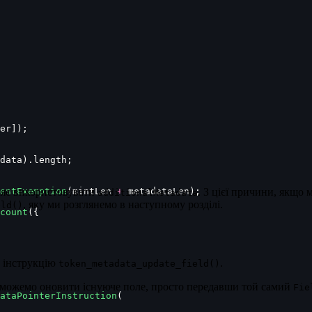
er]);
data).length;
entExemption
ляє використовувати
(mintLen 
+
 metadataLen);
. З цієї причини, якщо 
additionalMetadata
, яку ми розглянемо в наступному розділі.
eld()
count
({
у інструкцію
.
token_metadata_update_field()
 можемо оновити існуюче поле, просто передавши той самий
Fie
ataPointerInstruction
(