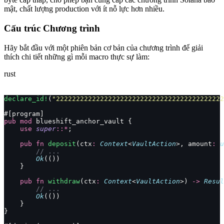
mật, chất lượng production với ít nỗ lực hơn nhiều.
Cấu trúc Chương trình
Hãy bắt đầu với một phiên bản cơ bản của chương trình để giải
thích chi tiết những gì mỗi macro thực sự làm:
rust
declare_id!
(
"222222222222222222222222222222222222222222
#[program]
pub
 mod
 blueshift_anchor_vault {
    use
 super
::*
;
    pub
 fn
 deposit
(ctx
:
 Context
<
VaultAction
>, amount
:
 u
        // ...
        Ok
(())
    }
    pub
 fn
 withdraw
(ctx
:
 Context
<
VaultAction
>) 
->
 Resul
        // ...
        Ok
(())
    }
}