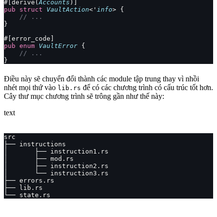
#[derive(
Accounts
)]
pub
 struct
 VaultAction
<'
info
> {
    // ...
}
#[error_code]
pub
 enum
 VaultError
 {
    // ...
}
Điều này sẽ chuyển đổi thành các module tập trung thay vì nhồi
nhét mọi thứ vào
để có các chương trình có cấu trúc tốt hơn.
lib.rs
Cây thư mục chương trình sẽ trông gần như thế này:
text
src
├── instructions
│       ├── instruction1.rs
│       ├── mod.rs
│       ├── instruction2.rs
│       └── instruction3.rs
├── errors.rs
├── lib.rs
└── state.rs