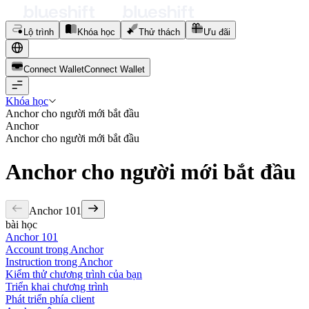
Lộ trình
Khóa học
Thử thách
Ưu đãi
Connect Wallet
C
o
n
n
e
c
t
W
a
l
l
e
t
Khóa học
Anchor cho người mới bắt đầu
Anchor
Anchor cho người mới bắt đầu
Anchor cho người mới bắt đầu
Anchor 101
bài học
Anchor 101
Account trong Anchor
Instruction trong Anchor
Kiểm thử chương trình của bạn
Triển khai chương trình
Phát triển phía client