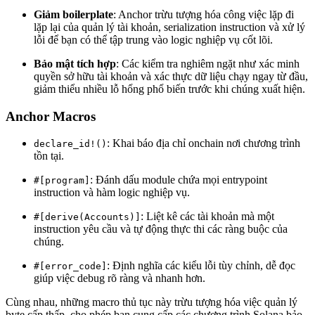
Giảm boilerplate
: Anchor trừu tượng hóa công việc lặp đi
lặp lại của quản lý tài khoản, serialization instruction và xử lý
lỗi để bạn có thể tập trung vào logic nghiệp vụ cốt lõi.
Bảo mật tích hợp
: Các kiểm tra nghiêm ngặt như xác minh
quyền sở hữu tài khoản và xác thực dữ liệu chạy ngay từ đầu,
giảm thiểu nhiều lỗ hổng phổ biến trước khi chúng xuất hiện.
Anchor Macros
: Khai báo địa chỉ onchain nơi chương trình
declare_id!()
tồn tại.
: Đánh dấu module chứa mọi entrypoint
#[program]
instruction và hàm logic nghiệp vụ.
: Liệt kê các tài khoản mà một
#[derive(Accounts)]
instruction yêu cầu và tự động thực thi các ràng buộc của
chúng.
: Định nghĩa các kiểu lỗi tùy chỉnh, dễ đọc
#[error_code]
giúp việc debug rõ ràng và nhanh hơn.
Cùng nhau, những macro thủ tục này trừu tượng hóa việc quản lý
byte cấp thấp, cho phép bạn cung cấp các chương trình Solana bảo