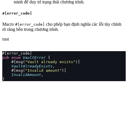
minh để duy trì trạng thái chương trình.
#[error_code]
Macro
cho phép bạn định nghĩa các lỗi tùy chỉnh
#[error_code]
rõ ràng bên trong chương trình.
rust
#[error_code]
pub
 enum
 VaultError
 {
    #[msg(
"Vault already exists"
)]
    VaultAlreadyExists
,
    #[msg(
"Invalid amount"
)]
    InvalidAmount
,
}