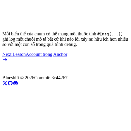
Mỗi biến thể của enum có thể mang một thuộc tính
#[msg(...)]
ghi log một chuỗi mô tả bất cứ khi nào lỗi xảy ra; hữu ích hơn nhiều
so với một con số trong quá trình debug.
Next Lesson
Account trong Anchor
Blueshift ©
2026
Commit:
3c44267