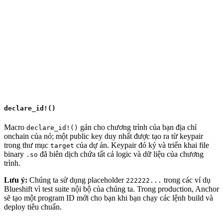
declare_id!()
Macro
gán cho chương trình của bạn địa chỉ
declare_id!()
onchain của nó; một public key duy nhất được tạo ra từ keypair
trong thư mục
của dự án. Keypair đó ký và triển khai file
target
binary
đã biên dịch chứa tất cả logic và dữ liệu của chương
.so
trình.
Lưu ý:
Chúng ta sử dụng placeholder
trong các ví dụ
222222...
Blueshift vì test suite nội bộ của chúng ta. Trong production, Anchor
sẽ tạo một program ID mới cho bạn khi bạn chạy các lệnh build và
deploy tiêu chuẩn.