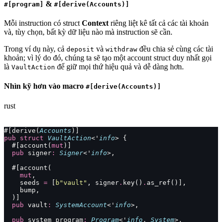
&
#[program]
#[derive(Accounts)]
Mỗi instruction có struct
Context
riêng liệt kê tất cả các tài khoản
và, tùy chọn, bất kỳ dữ liệu nào mà instruction sẽ cần.
Trong ví dụ này, cả
và
đều chia sẻ cùng các tài
deposit
withdraw
khoản; vì lý do đó, chúng ta sẽ tạo một account struct duy nhất gọi
là
để giữ mọi thứ hiệu quả và dễ dàng hơn.
VaultAction
Nhìn kỹ hơn vào macro
#[derive(Accounts)]
rust
#[derive(
Accounts
)]
pub
 struct
 VaultAction
<'
info
> {
  #[account(
mut
)]
  pub
 signer
:
 Signer
<'
info
>,
  #[account(
    mut
,
    seeds 
=
 [
b"vault"
, signer
.
key()
.
as_ref()],
    bump,
  )]
  pub
 vault
:
 SystemAccount
<'
info
>,
  pub
 system_program
:
 Program
<'
info
, 
System
>,