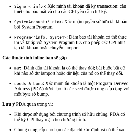
: Xác minh tài khoản đã ký transaction; cần
Signer<'info>
thiết cho bảo mật và cho các CPI yêu cầu chữ ký.
: Xác nhận quyền sở hữu tài khoản
SystemAccount<'info>
bởi System Program.
: Đảm bảo tài khoản có thể thực
Program<'info, System>
thi và khớp với System Program ID, cho phép các CPI như
tạo tài khoản hoặc chuyển lamport.
Các thuộc tính inline bạn sẽ gặp
: Đánh dấu tài khoản là có thể thay đổi; bắt buộc bất cứ
mut
khi nào số dư lamport hoặc dữ liệu của nó có thể thay đổi.
: Xác minh tài khoản là một Program-Derived
seeds & bump
Address (PDA) được tạo từ các seed được cung cấp cộng với
một byte số bump.
Lưu ý
PDA quan trọng vì:
Khi được sử dụng bởi chương trình sở hữu chúng, PDA có
thể ký CPI thay mặt cho chương trình.
Chúng cung cấp cho bạn các địa chỉ xác định và có thể xác