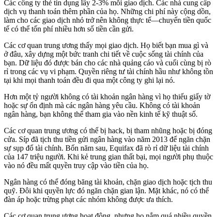
Các công ty thẻ tín dụng lấy 2-3% mỗi giao dịch. Các nhà cung cấp
dịch vụ thanh toán thêm phần của họ. Những chi phí này cộng dồn,
làm cho các giao dịch nhỏ trở nên không thực tế—chuyển tiền quốc
tế có thể tốn phí nhiều hơn số tiền cần gửi.
Các cơ quan trung ương thấy mọi giao dịch. Họ biết bạn mua gì và
ở đâu, xây dựng một bức tranh chi tiết về cuộc sống tài chính của
bạn. Dữ liệu đó được bán cho các nhà quảng cáo và cuối cùng bị rò
rỉ trong các vụ vi phạm. Quyền riêng tư tài chính hầu như không tồn
tại khi mọi thanh toán đều đi qua một công ty ghi lại nó.
Hơn một tỷ người không có tài khoản ngân hàng vì họ thiếu giấy tờ
hoặc sự ổn định mà các ngân hàng yêu cầu. Không có tài khoản
ngân hàng, bạn không thể tham gia vào nền kinh tế kỹ thuật số.
Các cơ quan trung ương có thể bị hack, bị tham nhũng hoặc bị đóng
cửa. Síp đã tịch thu tiền gửi ngân hàng vào năm 2013 để ngăn chặn
sự sụp đổ tài chính. Bốn năm sau, Equifax đã rò rỉ dữ liệu tài chính
của 147 triệu người. Khi kẻ trung gian thất bại, mọi người phụ thuộc
vào nó đều mất quyền truy cập vào tiền của họ.
Ngân hàng có thể đóng băng tài khoản, chặn giao dịch hoặc tịch thu
quỹ. Đôi khi quyền lực đó ngăn chặn gian lận. Mặt khác, nó có thể
đàn áp hoặc trừng phạt các nhóm không được ưa thích.
Các cơ quan trung ương hoạt động, nhưng họ nắm quá nhiều quyền