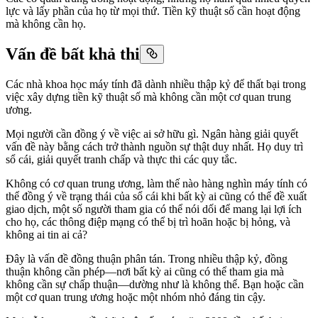
lực và lấy phần của họ từ mọi thứ. Tiền kỹ thuật số cần hoạt động
mà không cần họ.
Vấn đề bất khả thi
Các nhà khoa học máy tính đã dành nhiều thập kỷ để thất bại trong
việc xây dựng tiền kỹ thuật số mà không cần một cơ quan trung
ương.
Mọi người cần đồng ý về việc ai sở hữu gì. Ngân hàng giải quyết
vấn đề này bằng cách trở thành nguồn sự thật duy nhất. Họ duy trì
sổ cái, giải quyết tranh chấp và thực thi các quy tắc.
Không có cơ quan trung ương, làm thế nào hàng nghìn máy tính có
thể đồng ý về trạng thái của sổ cái khi bất kỳ ai cũng có thể đề xuất
giao dịch, một số người tham gia có thể nói dối để mang lại lợi ích
cho họ, các thông điệp mạng có thể bị trì hoãn hoặc bị hỏng, và
không ai tin ai cả?
Đây là vấn đề đồng thuận phân tán. Trong nhiều thập kỷ, đồng
thuận không cần phép—nơi bất kỳ ai cũng có thể tham gia mà
không cần sự chấp thuận—dường như là không thể. Bạn hoặc cần
một cơ quan trung ương hoặc một nhóm nhỏ đáng tin cậy.