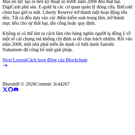
Mọi nỗ lực tạo ra tiền kỹ thuật số trước năm 2008 đều thất bại.
DigiCash phá sản. E-gold bị các cơ quan quản lý đóng cửa. BitGold
chưa bao giờ ra mắt. Liberty Reserve trở thành một hoạt động rửa
tiền. Tất cả đều dựa vào các điểm kiểm soát trung tâm, trở thành
mục tiêu cho sự thất bại, tấn công hoặc quy định.
Không ai có thể tìm ra cách làm cho hàng nghìn người lạ đồng ý về
một sổ cái chung mà không chỉ định ai đó chịu trách nhiệm. Rồi vào
năm 2008, một nhà phát triển ẩn danh có biệt danh Satoshi
Nakamoto đã công bố một giải pháp.
Next Lesson
Cách hoạt động của Blockchain
Blueshift ©
2026
Commit:
3c44267