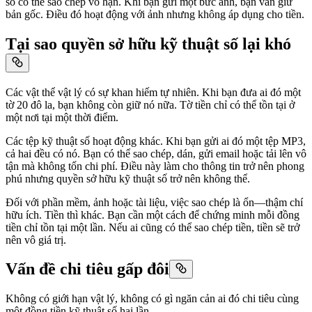
số có thể sao chép vô hạn. Khi bạn gửi một bức ảnh, bạn vẫn giữ
bản gốc. Điều đó hoạt động với ảnh nhưng không áp dụng cho tiền.
Tại sao quyền sở hữu kỹ thuật số lại khó
Các vật thể vật lý có sự khan hiếm tự nhiên. Khi bạn đưa ai đó một
tờ 20 đô la, bạn không còn giữ nó nữa. Tờ tiền chỉ có thể tồn tại ở
một nơi tại một thời điểm.
Các tệp kỹ thuật số hoạt động khác. Khi bạn gửi ai đó một tệp MP3,
cả hai đều có nó. Bạn có thể sao chép, dán, gửi email hoặc tải lên vô
tận mà không tốn chi phí. Điều này làm cho thông tin trở nên phong
phú nhưng quyền sở hữu kỹ thuật số trở nên không thể.
Đối với phần mềm, ảnh hoặc tài liệu, việc sao chép là ổn—thậm chí
hữu ích. Tiền thì khác. Bạn cần một cách để chứng minh mỗi đồng
tiền chỉ tồn tại một lần. Nếu ai cũng có thể sao chép tiền, tiền sẽ trở
nên vô giá trị.
Vấn đề chi tiêu gấp đôi
Không có giới hạn vật lý, không có gì ngăn cản ai đó chi tiêu cùng
một đồng tiền kỹ thuật số hai lần.