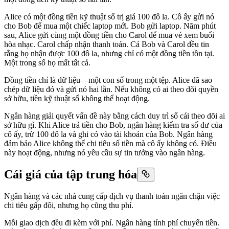
Alice có một đồng tiền kỹ thuật số trị giá 100 đô la. Cô ấy gửi nó
cho Bob để mua một chiếc laptop mới. Bob gửi laptop. Năm phút
sau, Alice gửi cùng một đồng tiền cho Carol để mua vé xem buổi
hòa nhạc. Carol chấp nhận thanh toán. Cả Bob và Carol đều tin
rằng họ nhận được 100 đô la, nhưng chỉ có một đồng tiền tồn tại.
Một trong số họ mất tất cả.
Đồng tiền chỉ là dữ liệu—một con số trong một tệp. Alice đã sao
chép dữ liệu đó và gửi nó hai lần. Nếu không có ai theo dõi quyền
sở hữu, tiền kỹ thuật số không thể hoạt động.
Ngân hàng giải quyết vấn đề này bằng cách duy trì sổ cái theo dõi ai
sở hữu gì. Khi Alice trả tiền cho Bob, ngân hàng kiểm tra số dư của
cô ấy, trừ 100 đô la và ghi có vào tài khoản của Bob. Ngân hàng
đảm bảo Alice không thể chi tiêu số tiền mà cô ấy không có. Điều
này hoạt động, nhưng nó yêu cầu sự tin tưởng vào ngân hàng.
Cái giá của tập trung hóa
Ngân hàng và các nhà cung cấp dịch vụ thanh toán ngăn chặn việc
chi tiêu gấp đôi, nhưng họ cũng thu phí.
Mỗi giao dịch đều đi kèm với phí. Ngân hàng tính phí chuyển tiền.