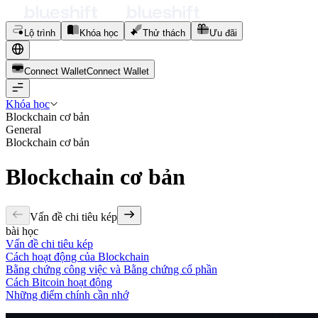
Lộ trình
Khóa học
Thử thách
Ưu đãi
Connect Wallet
C
o
n
n
e
c
t
W
a
l
l
e
t
Khóa học
Blockchain cơ bản
General
Blockchain cơ bản
Blockchain cơ bản
Vấn đề chi tiêu kép
bài học
Vấn đề chi tiêu kép
Cách hoạt động của Blockchain
Bằng chứng công việc và Bằng chứng cổ phần
Cách Bitcoin hoạt động
Những điểm chính cần nhớ