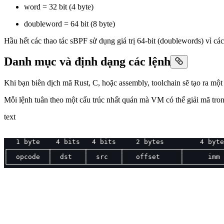
word = 32 bit (4 byte)
doubleword = 64 bit (8 byte)
Hầu hết các thao tác sBPF sử dụng giá trị 64-bit (doublewords) vì các 
Danh mục và định dạng các lệnh
Khi bạn biên dịch mã Rust, C, hoặc assembly, toolchain sẽ tạo ra mộ
Mỗi lệnh tuân theo một cấu trúc nhất quán mà VM có thể giải mã tron
text
   1 byte    4 bits   4 bits     2 bytes         4 byte
┌──────────┬────────┬────────┬──────────────┬──────────
│  opcode  │  dst   │  src   │   offset     │      imm 
└──────────┴────────┴────────┴──────────────┴──────────