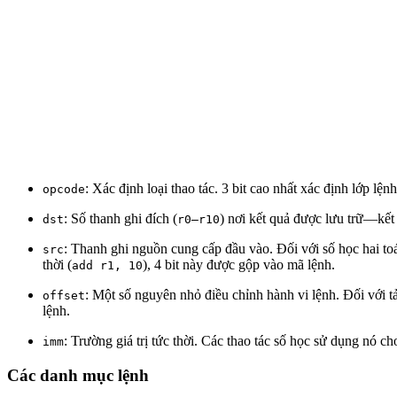
: Xác định loại thao tác. 3 bit cao nhất xác định lớp lện
opcode
: Số thanh ghi đích (
) nơi kết quả được lưu trữ—kết qu
dst
r0–r10
: Thanh ghi nguồn cung cấp đầu vào. Đối với số học hai to
src
thời (
), 4 bit này được gộp vào mã lệnh.
add r1, 10
: Một số nguyên nhỏ điều chỉnh hành vi lệnh. Đối với t
offset
lệnh.
: Trường giá trị tức thời. Các thao tác số học sử dụng nó ch
imm
Các danh mục lệnh