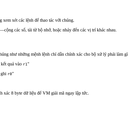
 xem xét các lệnh để thao tác với chúng.
—cộng các số, tải từ bộ nhớ, hoặc nhảy đến các vị trí khác nhau.
húng như những mệnh lệnh chỉ dẫn chính xác cho bộ xử lý phải làm gì
u kết quả vào
"
r1
h ghi
"
r0
h xác 8 byte dữ liệu để VM giải mã ngay lập tức.