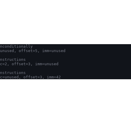
nconditionally
unused, offset=5, imm=unused
nstructions
c=2, offset=3, imm=unused
nstructions
c=unused, offset=3, imm=42