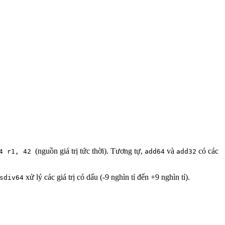
(nguồn giá trị tức thời). Tương tự,
và
có các
64 r1, 42
add64
add32
xử lý các giá trị có dấu (-9 nghìn tỉ đến +9 nghìn tỉ).
sdiv64