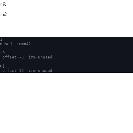
thể:
 nhớ:
1
nused, imm=42
r0
 offset=-8, imm=unused
6]
 offset=16, imm=unused