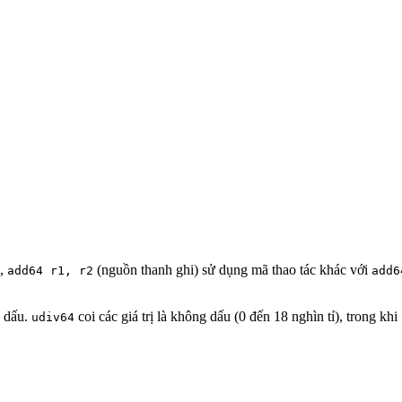
ụ,
(nguồn thanh ghi) sử dụng mã thao tác khác với
add64 r1, r2
add
g dấu.
coi các giá trị là không dấu (0 đến 18 nghìn tỉ), trong khi
udiv64