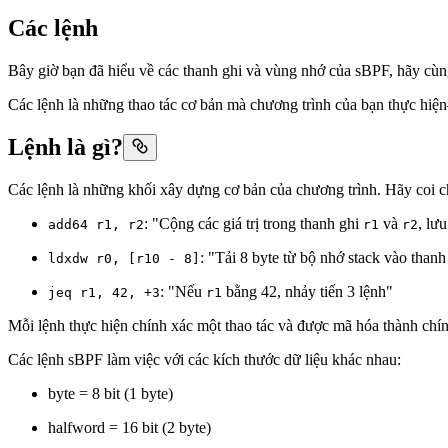
Các lệnh
Bây giờ bạn đã hiểu về các thanh ghi và vùng nhớ của sBPF, hãy cùng
Các lệnh là những thao tác cơ bản mà chương trình của bạn thực hiện
Lệnh là gì?
Các lệnh là những khối xây dựng cơ bản của chương trình. Hãy coi c
: "Cộng các giá trị trong thanh ghi
và
, lư
add64 r1, r2
r1
r2
: "Tải 8 byte từ bộ nhớ stack vào than
ldxdw r0, [r10 - 8]
: "Nếu
bằng 42, nhảy tiến 3 lệnh"
jeq r1, 42, +3
r1
Mỗi lệnh thực hiện chính xác một thao tác và được mã hóa thành chín
Các lệnh sBPF làm việc với các kích thước dữ liệu khác nhau:
byte = 8 bit (1 byte)
halfword = 16 bit (2 byte)