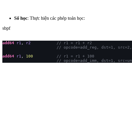
Số học
: Thực hiện các phép toán học:
sbpf
add64
 r1
, 
r2
           // r1 = r1 + r2
                       // opcode=add_reg, dst=1, src=2,
add64
 r1
, 
100
          // r1 = r1 + 100
                       // opcode=add_imm, dst=1, src=un