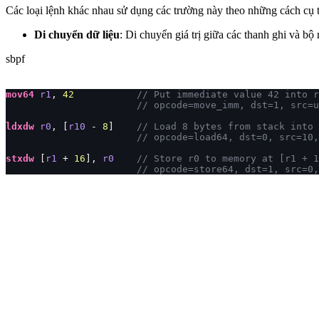
Các loại lệnh khác nhau sử dụng các trường này theo những cách cụ 
Di chuyển dữ liệu
: Di chuyển giá trị giữa các thanh ghi và bộ
sbpf
mov64
 r1
, 
42
           // Put immediate value 42 into r
                       // opcode=move_imm, dst=1, src=u
ldxdw
 r0
, [
r10
 - 
8
]    
// Load 8 bytes from stack into 
                       // opcode=load64, dst=0, src=10,
stxdw
 [
r1
 + 
16
], 
r0
    // Store r0 to memory at [r1 + 1
                       // opcode=store64, dst=1, src=0,