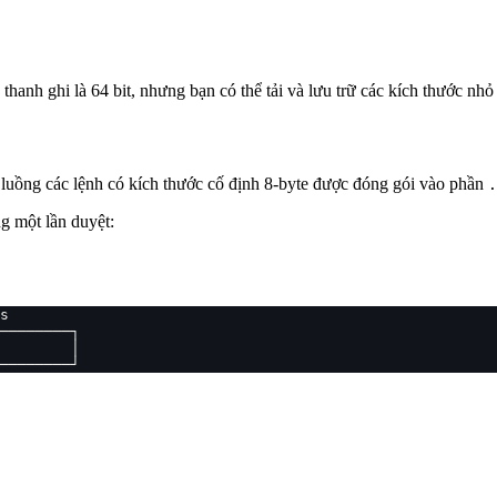
thanh ghi là 64 bit, nhưng bạn có thể tải và lưu trữ các kích thước nhỏ 
t luồng các lệnh có kích thước cố định 8-byte được đóng gói vào phần
.
g một lần duyệt:
s
────────┐
        │
────────┘