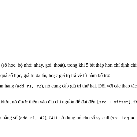
h (số học, bộ nhớ, nhảy, gọi, thoát), trong khi 5 bit thấp hơn chỉ định c
ả số học, giá trị đã tải, hoặc giá trị trả về từ hàm bổ trợ.
án hạng (
), nó cung cấp giá trị thứ hai. Đối với các thao tá
add r1, r2
ải/lưu, nó được thêm vào địa chỉ nguồn để đạt đến
. Đ
[src + offset]
o hằng số (
),
sử dụng nó cho số syscall (
add r1, 42
CALL
sol_log = 