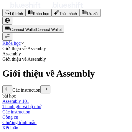
Lộ trình
Khóa học
Thử thách
Ưu đãi
Connect Wallet
C
o
n
n
e
c
t
W
a
l
l
e
t
Khóa học
Giới thiệu về Assembly
Assembly
Giới thiệu về Assembly
Giới thiệu về Assembly
Các instruction
bài học
Assembly 101
Thanh ghi và bộ nhớ
Các instruction
Công cụ
Chương trình mẫu
Kết luận