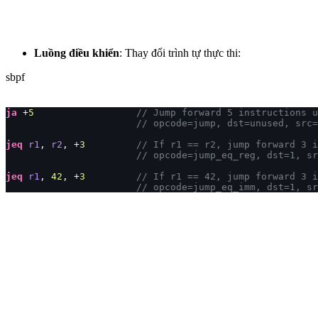
Luồng điều khiển
: Thay đổi trình tự thực thi:
sbpf
ja
 +
5
                  // Jump forward 5 instructions u
                       // opcode=jump, dst=unused, src=
jeq
 r1
, 
r2
, +
3
         // If r1 == r2, jump forward 3 i
                       // opcode=jump_eq_reg, dst=1, sr
jeq
 r1
, 
42
, +
3
         // If r1 == 42, jump forward 3 i
                       // opcode=jump_eq_imm, dst=1, sr