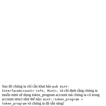
Sau đó chúng ta chỉ cần khai báo
pub mint:
và chỉ định rằng chúng ta
InterfaceAccount<'info, Mint>,
muốn mint sử dụng token_program account mà chúng ta có trong
account struct như thế này:
mint::token_program =
và chúng ta đã sẵn sàng!
token_program