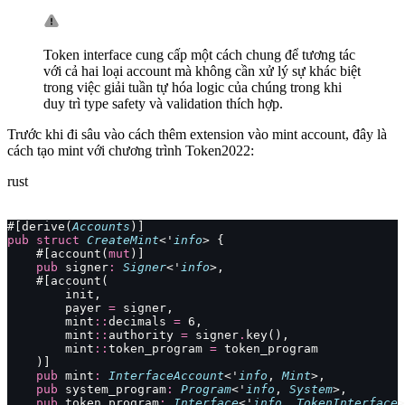
Token interface cung cấp một cách chung để tương tác
với cả hai loại account mà không cần xử lý sự khác biệt
trong việc giải tuần tự hóa logic của chúng trong khi
duy trì type safety và validation thích hợp.
Trước khi đi sâu vào cách thêm extension vào mint account, đây là
cách tạo mint với chương trình Token2022:
rust
#[derive(
Accounts
)]
pub
 struct
 CreateMint
<'
info
> {
    #[account(
mut
)]
    pub
 signer
:
 Signer
<'
info
>,
    #[account(
        init,
        payer 
=
 signer,
        mint
::
decimals 
=
 6,
        mint
::
authority 
=
 signer
.
key(),
        mint
::
token_program 
=
 token_program
    )]
    pub
 mint
:
 InterfaceAccount
<'
info
, 
Mint
>,
    pub
 system_program
:
 Program
<'
info
, 
System
>,
    pub
 token_program
:
 Interface
<'
info
, 
TokenInterface
>