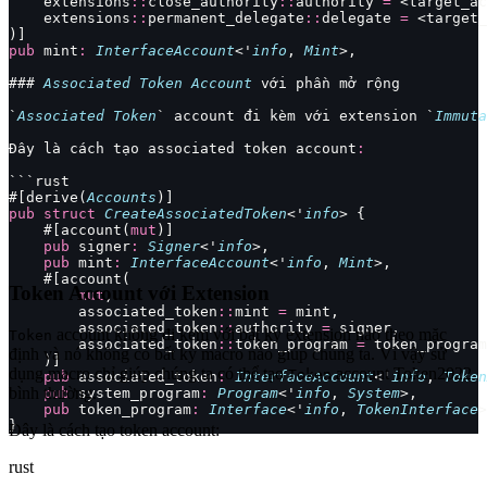
    extensions
::
close_authority
::
authority 
=
 <target_ac
    extensions
::
permanent_delegate
::
delegate 
=
 <target_
)]
pub
 mint
:
 InterfaceAccount
<'
info
, 
Mint
>,
### 
Associated
 Token
 Account
 với phần mở rộng
`
Associated
 Token
` account đi kèm với extension `
Immuta
Đây là cách tạo associated token account
:
```rust
#[derive(
Accounts
)]
pub
 struct
 CreateAssociatedToken
<'
info
> {
    #[account(
mut
)]
    pub
 signer
:
 Signer
<'
info
>,
    pub
 mint
:
 InterfaceAccount
<'
info
, 
Mint
>,
    #[account(
Token Account với Extension
        mut
,
        associated_token
::
mint 
=
 mint,
        associated_token
::
authority 
=
 signer,
account không đi kèm với bất kỳ extension nào theo mặc
Token
        associated_token
::
token_program 
=
 token_program
định và nó không có bất kỳ macro nào giúp chúng ta. Vì vậy sử
    )]
dụng macro chỉ giúp chúng ta có thể tạo
account Token2022
Token
    pub
 associated_token
:
 InterfaceAccount
<'
info
, 
Token
bình thường.
    pub
 system_program
:
 Program
<'
info
, 
System
>,
    pub
 token_program
:
 Interface
<'
info
, 
TokenInterface
>
}
Đây là cách tạo token account:
rust