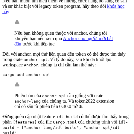
Nếu bạn muốn tìm hiểu thêm về những chức năng bổ sung có sẵn
và sự khác biệt với legacy token program, hãy theo dõi
khóa học
này
Nếu bạn không quen thuộc với anchor, chúng tôi
khuyên bạn nên xem qua
Anchor cho người mới bắt
đầu
trước khi tiếp tục.
Đối với anchor, mọi thứ liên quan đến token có thể được tìm thấy
trong crate
. Vì lý do này, sau khi đã khởi tạo
anchor-spl
workspace
, chúng ta chỉ cần làm thế này:
Anchor
cargo add anchor-spl
Phiên bản của
cần giống với crate
anchor-spl
của chúng ta. Và token2022 extension
anchor-lang
chỉ có sẵn từ phiên bản 0.30.0 trở đi.
Đừng quên cập nhật feature
có thể được tìm thấy trong
idl-build
phần
của file
của chương trình với
[features]
Cargo.toml
idl-
build = ["anchor-lang/idl-build", "anchor-spl/idl-
build"]