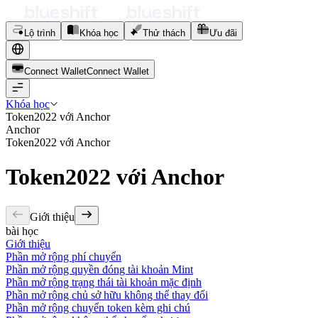
Lộ trình
Khóa học
Thử thách
Ưu đãi
Connect Wallet
C
o
n
n
e
c
t
W
a
l
l
e
t
Khóa học
Token2022 với Anchor
Anchor
Token2022 với Anchor
Token2022 với Anchor
Giới thiệu
bài học
Giới thiệu
Phần mở rộng phí chuyển
Phần mở rộng quyền đóng tài khoản Mint
Phần mở rộng trạng thái tài khoản mặc định
Phần mở rộng chủ sở hữu không thể thay đổi
Phần mở rộng chuyển token kèm ghi chú