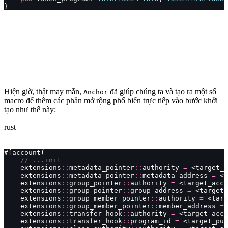
}
Hiện giờ, thật may mắn,
đã giúp chúng ta và tạo ra một số
Anchor
macro để thêm các phần mở rộng phổ biến trực tiếp vào bước khởi
tạo như thế này:
rust
#[account(
    // ...init
    extensions
::
metadata_pointer
::
authority 
=
 <target_a
    extensions
::
metadata_pointer
::
metadata_address 
=
 <t
    extensions
::
group_pointer
::
authority 
=
 <target_acco
    extensions
::
group_pointer
::
group_address 
=
 <target_
    extensions
::
group_member_pointer
::
authority 
=
 <targ
    extensions
::
group_member_pointer
::
member_address 
=
 
    extensions
::
transfer_hook
::
authority 
=
 <target_acco
    extensions
::
transfer_hook
::
program_id 
=
 <target_pub