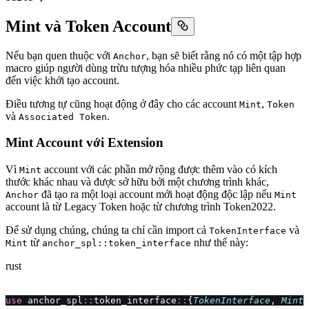
Mint và Token Account
Nếu bạn quen thuộc với
, bạn sẽ biết rằng nó có một tập hợp
Anchor
macro giúp người dùng trừu tượng hóa nhiều phức tạp liên quan
đến việc khởi tạo account.
Điều tương tự cũng hoạt động ở đây cho các account
,
Mint
Token
và
.
Associated Token
Mint Account với Extension
Vì
account với các phần mở rộng được thêm vào có kích
Mint
thước khác nhau và được sở hữu bởi một chương trình khác,
đã tạo ra một loại account mới hoạt động độc lập nếu
Anchor
Mint
account là từ Legacy Token hoặc từ chương trình Token2022.
Để sử dụng chúng, chúng ta chỉ cần import cả
và
TokenInterface
từ
như thế này:
Mint
anchor_spl::token_interface
rust
use
 anchor_spl
::
token_interface
::
{
TokenInterface
, 
Mint
}