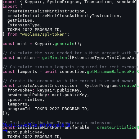
import
 { Keypair, SystemProgram, Transaction, sendAndCo
import
 {
  createInitializeMintInstruction,
  createInitializeMintCloseAuthorityInstruction,
  getMintLen,
  ExtensionType,
  TOKEN_2022_PROGRAM_ID,
} 
from
 "
@solana/spl-token
"
;
const
 mint 
=
 Keypair.
generate
();
// Calculate the size needed for a Mint account with T
const
 mintLen 
=
 getMintLen
([ExtensionType.MintCloseAuth
// Calculate minimum lamports required for rent exempti
const
 lamports 
=
 await
 connection.
getMinimumBalanceForR
// Create the account with the correct size and owner
const
 createAccountInstruction 
=
 SystemProgram.
createAc
  fromPubkey
:
 keypair.publicKey,
  newAccountPubkey
:
 mint.publicKey,
  space
:
 mintLen,
  lamports,
  programId
:
 TOKEN_2022_PROGRAM_ID,
});
// Initialize the Non Transferable extension
Next Lesson
Phần mở rộng sinh lãi
const
 initializeMintNonTransferable 
=
 createInitializeN
  mint.publicKey,
  TOKEN_2022_PROGRAM_ID,