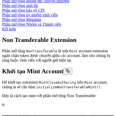
Phần mở rộng không thể chuyển nhượng
Phần mở rộng sinh lãi
Phần mở rộng bảo vệ CPI
Phần mở rộng ủy nhiệm vĩnh viễn
Phần mở rộng Metadata
Phần mở rộng Nhóm và Thành viên
Kết luận
Non Transferable Extension
Phần mở rộng
là một
account extension
NonTransferable
Mint
ngăn chặn token được chuyển giữa các account, làm cho chúng bị
ràng buộc vĩnh viễn với người giữ hiện tại.
Khởi tạo Mint Account
Để khởi tạo extension
trên
account,
MintCloseAuthority
Mint
chúng ta sẽ cần hàm
.
initializeNonTransferableMint()
Đây là cách tạo mint với phần mở rộng Non Transferable:
ts