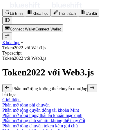
Lộ trình
Khóa học
Thử thách
Ưu đãi
Connect Wallet
C
o
n
n
e
c
t
W
a
l
l
e
t
Khóa học
Token2022 với Web3.js
Typescript
Token2022 với Web3.js
Token2022 với Web3.js
Phần mở rộng không thể chuyển nhượng
bài học
Giới thiệu
Phần mở rộng phí chuyển
Phần mở rộng quyền đóng tài khoản Mint
Phần mở rộng trạng thái tài khoản mặc định
Phần mở rộng chủ sở hữu không thể thay đổi
Phần mở rộng chuyển token kèm ghi chú