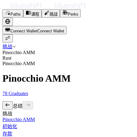
Paths
课程
挑战
Perks
Connect Wallet
C
o
n
n
e
c
t
W
a
l
l
e
t
挑战
Pinocchio AMM
Rust
Pinocchio AMM
Pinocchio AMM
78
Graduates
总结
挑战
Pinocchio AMM
初始化
存款