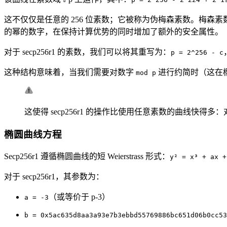
这不仅仅是任意的 256 位素数；它被称为伪梅森素数。梅森
的幂的数字，在保持计算优势的同时增加了额外的安全属性。
对于 secp256r1 的素数，我们可以将其重写为：
p = 2^256 - c
这种结构意味着，当我们需要对数字
进行约简时（这在
mod p
这使得 secp256r1 的操作比使用任意素数的曲线快
椭圆曲线方程
Secp256r1 遵循椭圆曲线的短 Weierstrass 形式：
y² = x³ + ax +
对于 secp256r1，其参数为：
（或等价于 p-3）
a = -3
b = 0x5ac635d8aa3a93e7b3ebbd55769886bc651d06b0cc53