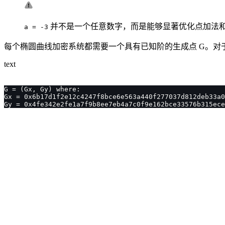
并不是一个任意数字，而是能够显著优化点加法
a = -3
每个椭圆曲线加密系统都需要一个具有已知阶的生成点 G。对于 sec
text
G = (Gx, Gy) where:
Gx = 0x6b17d1f2e12c4247f8bce6e563a440f277037d812deb33a0
Gy = 0x4fe342e2fe1a7f9b8ee7eb4a7c0f9e162bce33576b315ece