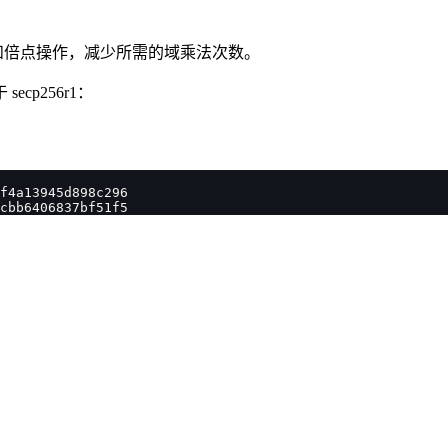
和倍点操作，减少所需的域乘法次数。
p256r1：
f4a13945d898c296
cbb6406837bf51f5