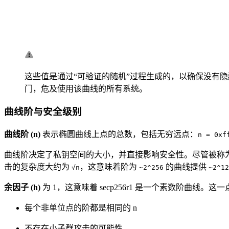
这些值是通过“可验证的随机”过程生成的，以确保没有
门，危及使用该曲线的所有系统。
曲线阶与安全级别
曲线阶 (n)
表示椭圆曲线上点的总数，包括无穷远点：
n = 0xf
曲线阶决定了私钥空间的大小，并直接影响安全性。尽管被称为“256
击的复杂度大约为
，这意味着阶为
的曲线提供
√n
~2^256
~2^12
余因子 (h)
为 1，这意味着 secp256r1 是一个素数阶曲线。
每个非单位点的阶都是相同的 n
不存在小子群攻击的可能性