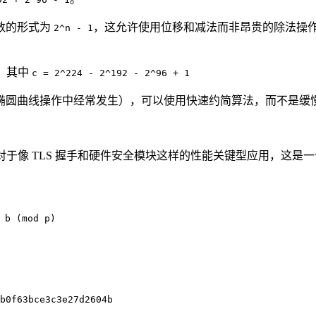
素数的形式为
，这允许使用位移和减法而非昂贵的除法操作
2^n - 1
，其中
c = 2^224 - 2^192 - 2^96 + 1
椭圆曲线操作中经常发生），可以使用快速约简算法，而不是缓
得多：对于像 TLS 握手和硬件安全模块这样的性能关键型应用，这
 b (mod p)
b0f63bce3c3e27d2604b