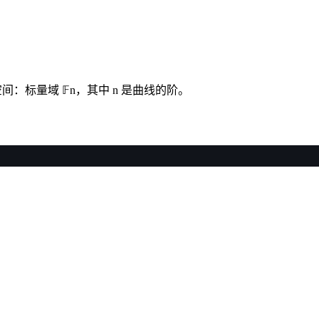
：标量域 𝔽n，其中 n 是曲线的阶。