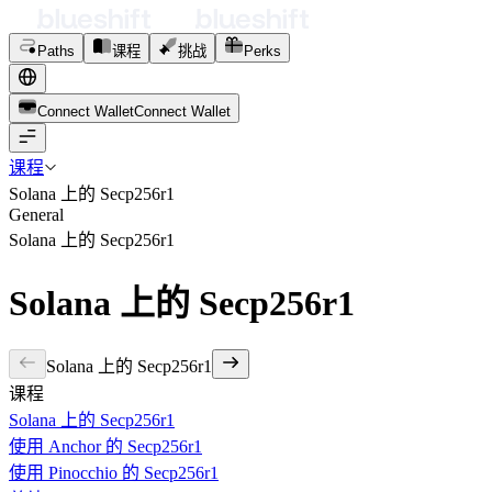
Paths
课程
挑战
Perks
Connect Wallet
C
o
n
n
e
c
t
W
a
l
l
e
t
课程
Solana 上的 Secp256r1
General
Solana 上的 Secp256r1
Solana 上的 Secp256r1
Solana 上的 Secp256r1
课程
Solana 上的 Secp256r1
使用 Anchor 的 Secp256r1
使用 Pinocchio 的 Secp256r1