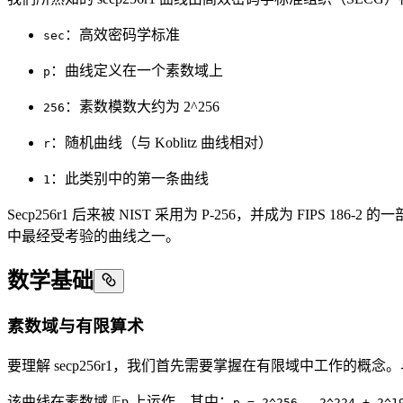
：高效密码学标准
sec
：曲线定义在一个素数域上
p
：素数模数大约为 2^256
256
：随机曲线（与 Koblitz 曲线相对）
r
：此类别中的第一条曲线
1
Secp256r1 后来被 NIST 采用为 P-256，并成为 FI
中最经受考验的曲线之一。
数学基础
素数域与有限算术
要理解 secp256r1，我们首先需要掌握在有限域中工作
该曲线在素数域 𝔽p 上运作，其中：
p = 2^256 - 2^224 + 2^1