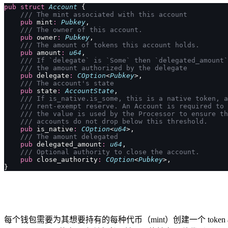
pub
 struct
 Account
 {
    /// The mint associated with this account
    pub
 mint
:
 Pubkey
,
    /// The owner of this account.
    pub
 owner
:
 Pubkey
,
    /// The amount of tokens this account holds.
    pub
 amount
:
 u64
,
    /// If `delegate` is `Some` then `delegated_amount`
    /// the amount authorized by the delegate
    pub
 delegate
:
 COption
<
Pubkey
>,
    /// The account's state
    pub
 state
:
 AccountState
,
    /// If is_native.is_some, this is a native token, a
    /// rent-exempt reserve. An Account is required to 
    /// the value is used by the Processor to ensure th
    /// accounts do not drop below this threshold.
    pub
 is_native
:
 COption
<
u64
>,
    /// The amount delegated
    pub
 delegated_amount
:
 u64
,
    /// Optional authority to close the account.
    pub
 close_authority
:
 COption
<
Pubkey
>,
}
每个钱包需要为其想要持有的每种代币（mint）创建一个 token acc