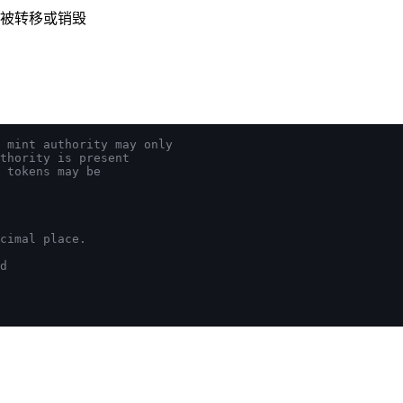
其被转移或销毁
 mint authority may only
thority is present
 tokens may be
cimal place.
d