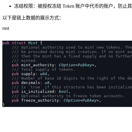
冻结权限：被授权冻结 Token 账户中代币的账户，防止
以下是链上数据的展示方式：
rust
pub
 struct
 Mint
 {
    /// Optional authority used to mint new tokens. The
    /// be provided during mint creation. If no mint au
    /// then the mint has a fixed supply and no further
    /// minted.
    pub
 mint_authority
:
 COption
<
Pubkey
>,
    /// Total supply of tokens.
    pub
 supply
:
 u64
,
    /// Number of base 10 digits to the right of the de
    pub
 decimals
:
 u8
,
    /// Is `true` if this structure has been initialize
    pub
 is_initialized
:
 bool
,
    /// Optional authority to freeze token accounts.
    pub
 freeze_authority
:
 COption
<
Pubkey
>,
}