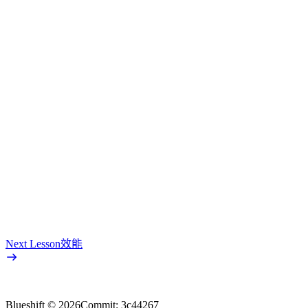
Next Lesson
效能
Blueshift ©
2026
Commit:
3c44267