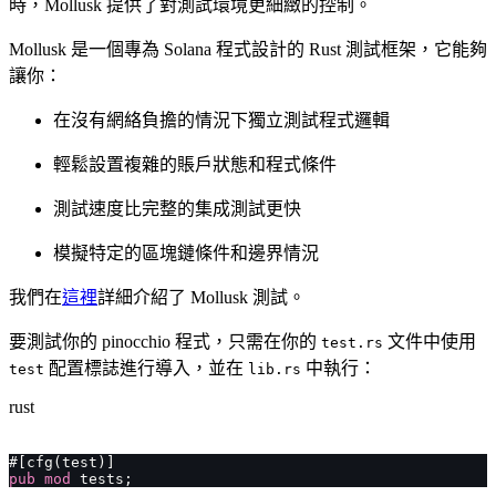
時，Mollusk 提供了對測試環境更細緻的控制。
Mollusk 是一個專為 Solana 程式設計的 Rust 測試框架，它能夠
讓你：
在沒有網絡負擔的情況下獨立測試程式邏輯
輕鬆設置複雜的賬戶狀態和程式條件
測試速度比完整的集成測試更快
模擬特定的區塊鏈條件和邊界情況
我們在
這裡
詳細介紹了 Mollusk 測試。
要測試你的 pinocchio 程式，只需在你的
文件中使用
test.rs
配置標誌進行導入，並在
中執行：
test
lib.rs
rust
#[cfg(test)]
pub
 mod
 tests;