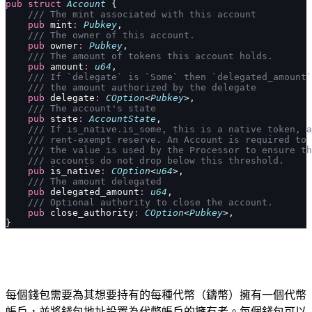
pub
 struct
 Account
 {
    /// The mint associated with this account
    pub
 mint
:
 Pubkey
,
    /// The owner of this account.
    pub
 owner
:
 Pubkey
,
    /// The amount of tokens this account holds.
    pub
 amount
:
 u64
,
    /// If `delegate` is `Some` then `delegated_amount`
    /// the amount authorized by the delegate
    pub
 delegate
:
 COption
<
Pubkey
>,
    /// The account's state
    pub
 state
:
 AccountState
,
    /// If is_native.is_some, this is a native token, a
    /// rent-exempt reserve. An Account is required to 
    /// the value is used by the Processor to ensure th
    /// accounts do not drop below this threshold.
    pub
 is_native
:
 COption
<
u64
>,
    /// The amount delegated
    pub
 delegated_amount
:
 u64
,
    /// Optional authority to close the account.
    pub
 close_authority
:
 COption
<
Pubkey
>,
}
每個錢包需要為其想要持有的每種代幣（鑄幣）擁有一個代幣
帳戶，並將錢包地址設置為代幣帳戶的擁有者。每個錢包可以