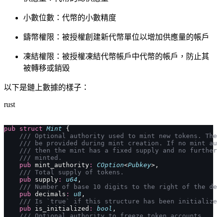
小數位數：代幣的小數精度
鑄幣權限：被授權創建新代幣單位以增加供應量的帳戶
凍結權限：被授權凍結代幣帳戶中代幣的帳戶，防止其
被轉移或銷毀
以下是鏈上數據的樣子：
rust
pub
 struct
 Mint
 {
    /// Optional authority used to mint new tokens. The
    /// be provided during mint creation. If no mint au
    /// then the mint has a fixed supply and no further
    /// minted.
    pub
 mint_authority
:
 COption
<
Pubkey
>,
    /// Total supply of tokens.
    pub
 supply
:
 u64
,
    /// Number of base 10 digits to the right of the de
    pub
 decimals
:
 u8
,
    /// Is `true` if this structure has been initialize
    pub
 is_initialized
:
 bool
,
    /// Optional authority to freeze token accounts.