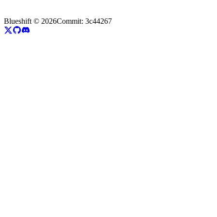
Blueshift ©
2026
Commit:
3c44267