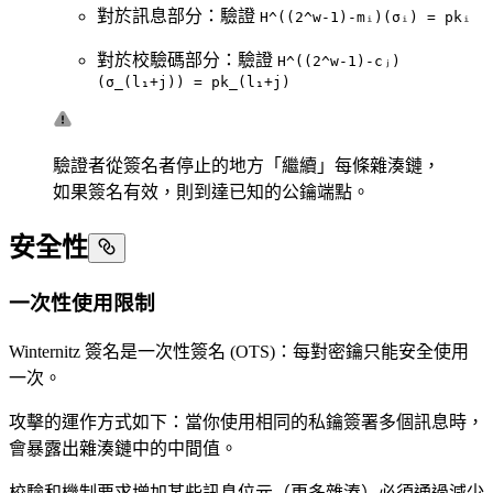
對於訊息部分：驗證
H^((2^w-1)-mᵢ)(σᵢ) = pkᵢ
對於校驗碼部分：驗證
H^((2^w-1)-cⱼ)
(σ_(l₁+j)) = pk_(l₁+j)
驗證者從簽名者停止的地方「繼續」每條雜湊鏈，
如果簽名有效，則到達已知的公鑰端點。
安全性
一次性使用限制
Winternitz 簽名是一次性簽名 (OTS)：每對密鑰只能安全使用
一次。
攻擊的運作方式如下：當你使用相同的私鑰簽署多個訊息時，
會暴露出雜湊鏈中的中間值。
校驗和機制要求增加某些訊息位元（更多雜湊）必須通過減少