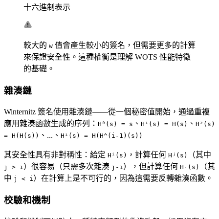
十六進制表示
較大的
值會產生較小的簽名，但需要更多的計算
w
來保證安全性。這種權衡是理解 WOTS 性能特徵
的基礎。
雜湊鏈
Winternitz 簽名使用雜湊鏈——從一個秘密值開始，通過重複
應用雜湊函數生成的序列：
、
、
H⁰(s) = s
H¹(s) = H(s)
H²(s)
、...、
= H(H(s))
Hⁱ(s) = H(H^(i-1)(s))
其安全性具有非對稱性：給定
，計算任何
（其中
Hⁱ(s)
Hʲ(s)
）很容易（只需多次雜湊
），但計算任何
（其
j > i
j-i
Hʲ(s)
中
）在計算上是不可行的，因為這需要反轉雜湊函數。
j < i
校驗和機制