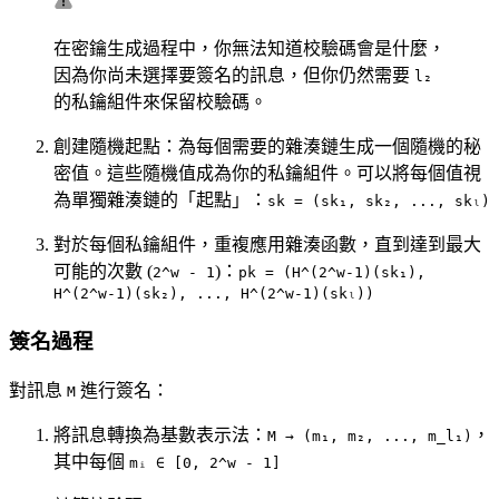
在密鑰生成過程中，你無法知道校驗碼會是什麼，
因為你尚未選擇要簽名的訊息，但你仍然需要
l₂
的私鑰組件來保留校驗碼。
創建隨機起點：為每個需要的雜湊鏈生成一個隨機的秘
密值。這些隨機值成為你的私鑰組件。可以將每個值視
為單獨雜湊鏈的「起點」：
sk = (sk₁, sk₂, ..., skₗ)
對於每個私鑰組件，重複應用雜湊函數，直到達到最大
可能的次數 (
)：
2^w - 1
pk = (H^(2^w-1)(sk₁),
H^(2^w-1)(sk₂), ..., H^(2^w-1)(skₗ))
簽名過程
對訊息
進行簽名：
M
將訊息轉換為基數表示法：
，
M → (m₁, m₂, ..., m_l₁)
其中每個
mᵢ ∈ [0, 2^w - 1]