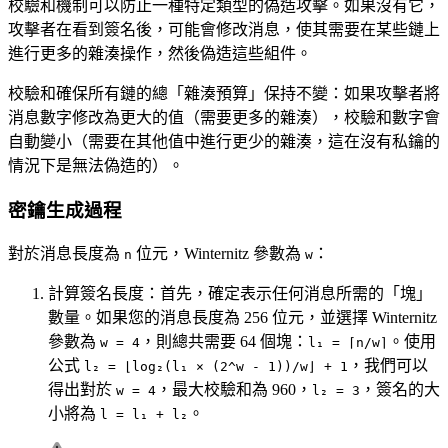
校驗和機制可以防止一種特定類型的偽造攻擊。如果沒有它，
攻擊者在看到簽名後，可能會修改消息，使其需要在某些鏈上
進行更多的雜湊操作，然後偽造這些組件。
校驗和確保所有鏈的總「雜湊預算」保持不變：如果攻擊者將
消息數字修改為更大的值（需要更多的雜湊），校驗和數字會
自動變小（需要在其他值中進行更少的雜湊，這在沒有私鑰的
情況下是無法偽造的）。
密鑰生成過程
對於消息長度為
位元，Winternitz 參數為
：
n
w
計算簽名長度：首先，確定表示任何消息所需的「塊」
數量。如果您的消息長度為 256 位元，並選擇 Winternitz
參數為
，則總共需要 64 個塊：
。使用
w = 4
l₁ = ⌈n/w⌉
公式
，我們可以
l₂ = ⌊log₂(l₁ × (2^w - 1))/w⌋ + 1
得出對於
，最大校驗和為 960，
，簽名的大
w = 4
l₂ = 3
小將為
。
l = l₁ + l₂