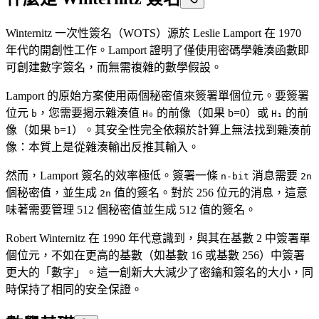
Winternitz 一次性簽名（WOTS）源於 Leslie Lamport 在 1970
年代的開創性工作。Lamport 證明了僅使用密碼學雜湊函數即
可創建數字簽名，而無需複雜的數學假設。
Lamport 的原始方案使用兩個秘密值來簽署單個位元。要簽署
位元
，您需要揭示雜湊值
的前像（如果 b=0）或
的前
b
H₀
H₁
像（如果 b=1）。其安全性完全依賴於計算上無法找到雜湊前
像：本質上是從雜湊輸出反推其輸入。
然而，Lamport 簽名的效率極低。簽署一條
消息需要
n-bit
2n
個秘密值，並生成
值的簽名。對於 256 位元的消息，這意
2n
味著需要管理 512 個秘密值並生成 512 值的簽名。
Robert Winternitz 在 1990 年代意識到，與其在基數 2 中簽署單
個位元，不如在更高的基數（如基數 16 或基數 256）中簽署
更大的「數字」。這一創新大大減少了密鑰和簽名的大小，同
時保持了相同的安全保證。