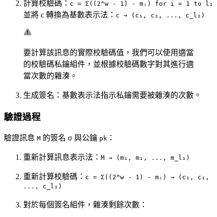
計算校驗碼：
c = Σ((2^w - 1) - mᵢ) for i = 1 to l₁
並將 c 轉換為基數表示法：
c → (c₁, c₂, ..., c_l₂)
要計算該訊息的實際校驗碼值，我們可以使用適當
的校驗碼私鑰組件，並根據校驗碼數字對其進行適
當次數的雜湊。
生成簽名：基數表示法指示私鑰需要被雜湊的次數。
驗證過程
驗證訊息
的簽名 σ 與公鑰
：
M
pk
重新計算訊息表示法：
M → (m₁, m₂, ..., m_l₁)
重新計算校驗碼：
c = Σ((2^w - 1) - mᵢ) → (c₁, c₂,
..., c_l₂)
對於每個簽名組件，雜湊剩餘次數：