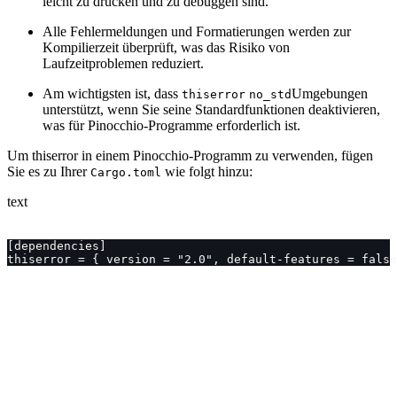
leicht zu drucken und zu debuggen sind.
Alle Fehlermeldungen und Formatierungen werden zur
Kompilierzeit überprüft, was das Risiko von
Laufzeitproblemen reduziert.
Am wichtigsten ist, dass
Umgebungen
thiserror
no_std
unterstützt, wenn Sie seine Standardfunktionen deaktivieren,
was für Pinocchio-Programme erforderlich ist.
Um thiserror in einem Pinocchio-Programm zu verwenden, fügen
Sie es zu Ihrer
wie folgt hinzu:
Cargo.toml
text
[dependencies]
thiserror = { version = "2.0", default-features = false