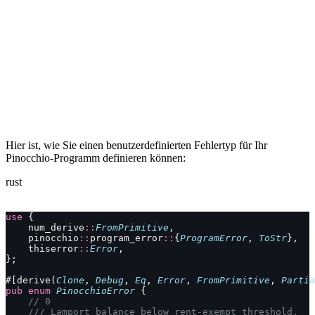
Hier ist, wie Sie einen benutzerdefinierten Fehlertyp für Ihr
Pinocchio-Programm definieren können:
rust
use
 {
    num_derive
::
FromPrimitive
,
    pinocchio
::
program_error
::
{
ProgramError
, 
ToStr
},
    thiserror
::
Error
,
};
#[derive(
Clone
, 
Debug
, 
Eq
, 
Error
, 
FromPrimitive
, 
Partia
pub
 enum
 PinocchioError
 {
    // 0
    /// Lamport balance below rent-exempt threshold.