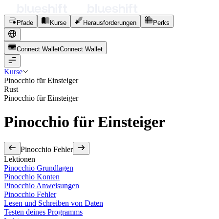
Pfade
Kurse
Herausforderungen
Perks
Connect Wallet
C
o
n
n
e
c
t
W
a
l
l
e
t
Kurse
Pinocchio für Einsteiger
Rust
Pinocchio für Einsteiger
Pinocchio für Einsteiger
Pinocchio Fehler
Lektionen
Pinocchio Grundlagen
Pinocchio Konten
Pinocchio Anweisungen
Pinocchio Fehler
Lesen und Schreiben von Daten
Testen deines Programms