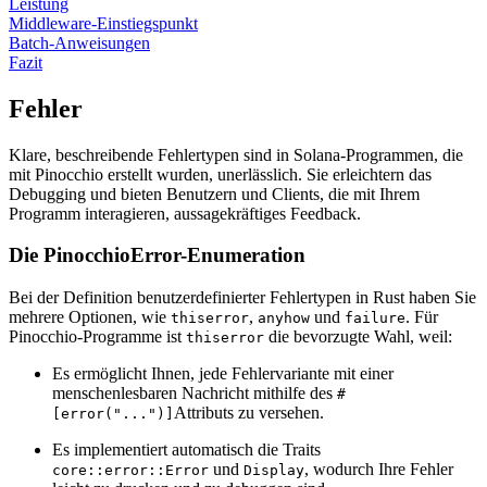
Leistung
Middleware-Einstiegspunkt
Batch-Anweisungen
Fazit
Fehler
Klare, beschreibende Fehlertypen sind in Solana-Programmen, die
mit Pinocchio erstellt wurden, unerlässlich. Sie erleichtern das
Debugging und bieten Benutzern und Clients, die mit Ihrem
Programm interagieren, aussagekräftiges Feedback.
Die PinocchioError-Enumeration
Bei der Definition benutzerdefinierter Fehlertypen in Rust haben Sie
mehrere Optionen, wie
,
und
. Für
thiserror
anyhow
failure
Pinocchio-Programme ist
die bevorzugte Wahl, weil:
thiserror
Es ermöglicht Ihnen, jede Fehlervariante mit einer
menschenlesbaren Nachricht mithilfe des
#
Attributs zu versehen.
[error("...")]
Es implementiert automatisch die Traits
und
, wodurch Ihre Fehler
core::error::Error
Display