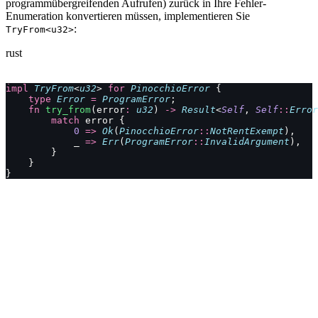
programmübergreifenden Aufrufen) zurück in Ihre Fehler-
Enumeration konvertieren müssen, implementieren Sie
:
TryFrom<u32>
rust
impl
 TryFrom
<
u32
> 
for
 PinocchioError
 {
    type
 Error
 =
 ProgramError
;
    fn
 try_from
(error
:
 u32
) 
->
 Result
<
Self
, 
Self
::
Error
        match
 error {
            0
 =>
 Ok
(
PinocchioError
::
NotRentExempt
),
            _ 
=>
 Err
(
ProgramError
::
InvalidArgument
),
        }
    }
}