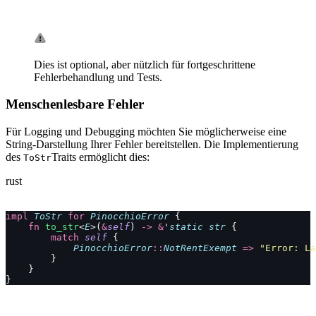
Dies ist optional, aber nützlich für fortgeschrittene
Fehlerbehandlung und Tests.
Menschenlesbare Fehler
Für Logging und Debugging möchten Sie möglicherweise eine
String-Darstellung Ihrer Fehler bereitstellen. Die Implementierung
des
Traits ermöglicht dies:
ToStr
rust
impl
 ToStr
 for
 PinocchioError
 {
    fn
 to_str
<
E
>(
&
self
) 
->
 &
'
static
 str
 {
        match
 self
 {
            PinocchioError
::
NotRentExempt
 =>
 "Error: La
        }
    }
}