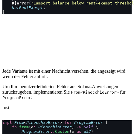
    #[error(
"Lamport balance below rent-exempt threshol
    NotRentExempt
,
}
Jede Variante ist mit einer Nachricht versehen, die angezeigt wird,
wenn der Fehler auftritt.
Um Ihre benutzerdefinierten Fehler aus Solana-Anweisungen
zurückzugeben, implementieren Sie
für
From<PinocchioError>
:
ProgramError
rust
impl
 From
<
PinocchioError
> 
for
 ProgramError
 {
    fn
 from
(e
:
 PinocchioError
) 
->
 Self
 {
        ProgramError
::
Custom
(e 
as
 u32
)