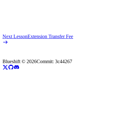
Next Lesson
Extension Transfer Fee
Blueshift ©
2026
Commit:
3c44267