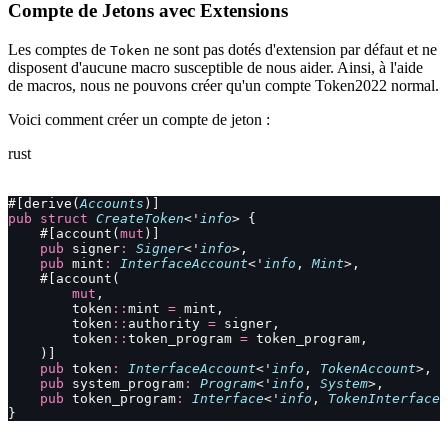
Compte de Jetons avec Extensions
Les comptes de
ne sont pas dotés d'extension par défaut et ne
Token
disposent d'aucune macro susceptible de nous aider. Ainsi, à l'aide
de macros, nous ne pouvons créer qu'un compte Token2022 normal.
Voici comment créer un compte de jeton :
rust
#[derive(
Accounts
)]
pub
 struct
 CreateToken
<'
info
> {
    #[account(
mut
)]
    pub
 signer
:
 Signer
<'
info
>,
    pub
 mint
:
 InterfaceAccount
<'
info
, 
Mint
>,
    #[account(
        mut
,
        token
::
mint 
=
 mint,
        token
::
authority 
=
 signer,
        token
::
token_program 
=
 token_program,
    )]
    pub
 token
:
 InterfaceAccount
<'
info
, 
TokenAccount
>,
    pub
 system_program
:
 Program
<'
info
, 
System
>,
    pub
 token_program
:
 Interface
<'
info
, 
TokenInterface
>
}