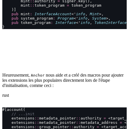
        mint
::
authority 
=
 signer
.
key(),
        mint
::
token_program 
=
 token_program
    )]
    pub
 mint
:
 InterfaceAccount
<'
info
, 
Mint
>,
    pub
 system_program
:
 Program
<'
info
, 
System
>,
    pub
 token_program
:
 Interface
<'
info
, 
TokenInterface
>
}
Heureusement,
nous aide et a créé des macros pour ajouter
Anchor
les extensions les plus populaires directement lors de l'étape
d'initialisation, comme ceci :
rust
#[account(
    // ...init
    extensions
::
metadata_pointer
::
authority 
=
 <target_a
    extensions
::
metadata_pointer
::
metadata_address 
=
 <t
    extensions
::
group_pointer
::
authority 
=
 <target_acco