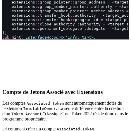
    extensions
::
group_pointer
::
group_address 
=
 <target_
    extensions
::
group_member_pointer
::
authority 
=
 <targ
    extensions
::
group_member_pointer
::
member_address 
=
 
    extensions
::
transfer_hook
::
authority 
=
 <target_acco
    extensions
::
transfer_hook
::
program_id 
=
 <target_pub
    extensions
::
close_authority
::
authority 
=
 <target_ac
    extensions
::
permanent_delegate
::
delegate 
=
 <target_
)]
pub
 mint
:
 InterfaceAccount
<'
info
, 
Mint
>,
Compte de Jetons Associé avec Extensions
Les comptes
sont automatiquement dotés de
Associated Token
l'extension
. La seule différence entre la création
ImmutableOwner
d'un
"classique" ou Token2022 réside donc dans le
Token Account
programme propriétaire.
ici comment créer un compte
:
Associated Token