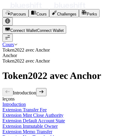
Parcours
Cours
Challenges
Perks
Connect Wallet
C
o
n
n
e
c
t
W
a
l
l
e
t
Cours
Token2022 avec Anchor
Anchor
Token2022 avec Anchor
Token2022 avec Anchor
Introduction
leçons
Introduction
Extension Transfer Fee
Extension Mint Close Authority
Extension Default Account State
Extension Immutable Owner
Extension Memo Transfer