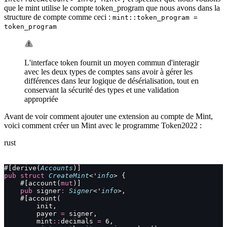
que le mint utilise le compte token_program que nous avons dans la
structure de compte comme ceci :
mint::token_program =
token_program
L'interface token fournit un moyen commun d'interagir
avec les deux types de comptes sans avoir à gérer les
différences dans leur logique de désérialisation, tout en
conservant la sécurité des types et une validation
appropriée
Avant de voir comment ajouter une extension au compte de Mint,
voici comment créer un Mint avec le programme Token2022 :
rust
#[derive(
Accounts
)]
pub
 struct
 CreateMint
<'
info
> {
    #[account(
mut
)]
    pub
 signer
:
 Signer
<'
info
>,
    #[account(
        init,
        payer 
=
 signer,
        mint
::
decimals 
=
 6,