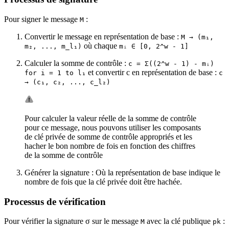
Pour signer le message
:
M
Convertir le message en représentation de base :
M → (m₁,
où chaque
m₂, ..., m_l₁)
mᵢ ∈ [0, 2^w - 1]
Calculer la somme de contrôle :
c = Σ((2^w - 1) - mᵢ)
et convertir c en représentation de base :
for i = 1 to l₁
c
→ (c₁, c₂, ..., c_l₂)
Pour calculer la valeur réelle de la somme de contrôle
pour ce message, nous pouvons utiliser les composants
de clé privée de somme de contrôle appropriés et les
hacher le bon nombre de fois en fonction des chiffres
de la somme de contrôle
Générer la signature : Où la représentation de base indique le
nombre de fois que la clé privée doit être hachée.
Processus de vérification
Pour vérifier la signature σ sur le message
avec la clé publique
:
M
pk