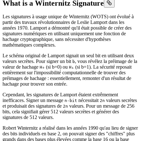
What is a Winternitz Signature
Les signatures à usage unique de Winternitz (WOTS) ont évolué à
partir des travaux révolutionnaires de Leslie Lamport dans les
années 1970. Lamport a démontré qu'il était possible de créer des
signatures numériques en utilisant uniquement une fonction de
hachage cryptographique, sans nécessiter d'hypothèses
mathématiques complexes.
Le schéma original de Lamport signait un seul bit en utilisant deux
valeurs secrètes. Pour signer un bit
, vous révélez la préimage de la
b
valeur de hachage
(si b=0) ou
(si b=1). La sécurité reposait
H₀
H₁
entièrement sur l'impossibilité computationnelle de trouver des
préimages de hachage : essentiellement, remonter d'un résultat de
hachage pour trouver son entrée.
Cependant, les signatures de Lamport étaient extrêmement
inefficaces. Signer un message
nécessitait
valeurs secrètes
n-bit
2n
et produisait des signatures de
valeurs. Pour un message de 256
2n
bits, cela signifiait gérer 512 valeurs secrètes et générer des
signatures de 512 valeurs.
Robert Winternitz a réalisé dans les années 1990 qu'au lieu de signer
des bits individuels en base 2, on pouvait signer des "chiffres" plus
grands dans des bases plus élevées comme la base 16 ou la base