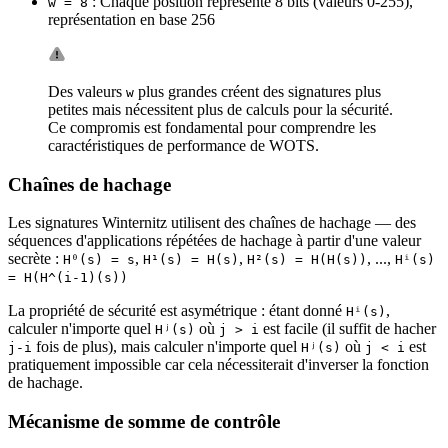
: Chaque position représente 8 bits (valeurs 0-255),
w = 8
représentation en base 256
Des valeurs
plus grandes créent des signatures plus
w
petites mais nécessitent plus de calculs pour la sécurité.
Ce compromis est fondamental pour comprendre les
caractéristiques de performance de WOTS.
Chaînes de hachage
Les signatures Winternitz utilisent des chaînes de hachage — des
séquences d'applications répétées de hachage à partir d'une valeur
secrète :
,
,
, ...,
H⁰(s) = s
H¹(s) = H(s)
H²(s) = H(H(s))
Hⁱ(s)
= H(H^(i-1)(s))
La propriété de sécurité est asymétrique : étant donné
,
Hⁱ(s)
calculer n'importe quel
où
est facile (il suffit de hacher
Hʲ(s)
j > i
fois de plus), mais calculer n'importe quel
où
est
j-i
Hʲ(s)
j < i
pratiquement impossible car cela nécessiterait d'inverser la fonction
de hachage.
Mécanisme de somme de contrôle