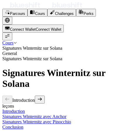
Parcours
Cours
Challenges
Perks
Connect Wallet
C
o
n
n
e
c
t
W
a
l
l
e
t
Cours
Signatures Winternitz sur Solana
General
Signatures Winternitz sur Solana
Signatures Winternitz sur
Solana
Introduction
leçons
Introduction
Signatures Winternitz avec Anchor
Signatures Winternitz avec Pinocchio
Conclusion