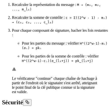
Recalculer la représentation du message :
M → (m₁, m₂,
..., m_l₁)
Recalculer la somme de contrôle :
c = Σ((2^w - 1) - mᵢ)
→ (c₁, c₂, ..., c_l₂)
Pour chaque composant de signature, hacher les fois restantes
:
Pour les parties du message : vérifier
H^((2^w-1)-mᵢ)
(σᵢ) = pkᵢ
Pour les parties de la somme de contrôle : vérifier
H^((2^w-1)-cⱼ)(σ_(l₁+j)) = pk_(l₁+j)
Le vérificateur "continue" chaque chaîne de hachage à
partir de l'endroit où le signataire s'est arrêté, atteignant
le point final de la clé publique connue si la signature
est valide.
Sécurité