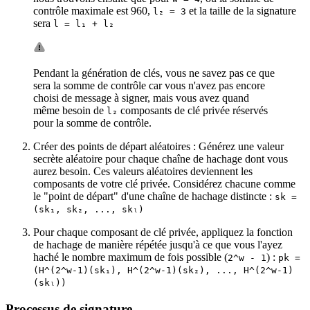
contrôle maximale est 960,
et la taille de la signature
l₂ = 3
sera
l = l₁ + l₂
Pendant la génération de clés, vous ne savez pas ce que
sera la somme de contrôle car vous n'avez pas encore
choisi de message à signer, mais vous avez quand
même besoin de
composants de clé privée réservés
l₂
pour la somme de contrôle.
Créer des points de départ aléatoires : Générez une valeur
secrète aléatoire pour chaque chaîne de hachage dont vous
aurez besoin. Ces valeurs aléatoires deviennent les
composants de votre clé privée. Considérez chacune comme
le "point de départ" d'une chaîne de hachage distincte :
sk =
(sk₁, sk₂, ..., skₗ)
Pour chaque composant de clé privée, appliquez la fonction
de hachage de manière répétée jusqu'à ce que vous l'ayez
haché le nombre maximum de fois possible (
) :
2^w - 1
pk =
(H^(2^w-1)(sk₁), H^(2^w-1)(sk₂), ..., H^(2^w-1)
(skₗ))
Processus de signature