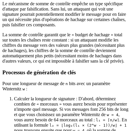
Le mécanisme de somme de contrôle empêche un type spécifique
d'attaque par falsification. Sans lui, un attaquant qui voit une
signature pourrait potentiellement modifier le message pour en faire
un qui nécessite plus d'opérations de hachage sur certaines chaînes,
puis falsifier ces composants.
La somme de contrôle garantit que le « budget de hachage » total
sur toutes les chaînes reste constant : si un attaquant modifie les
chiffres du message vers des valeurs plus grandes (nécessitant plus
de hachages), les chiffres de la somme de contrôle deviennent
automatiquement plus petits (nécessitant moins de hachages dans
d'autres valeurs, ce qui est impossible à falsifier sans la clé privée).
Processus de génération de clés
Pour une longueur de message de
bits avec un paramètre
n
Winternitz
:
w
Calculer la longueur de signature : D'abord, déterminez
combien de « morceaux » vous aurez besoin pour représenter
n'importe quel message. Si vos messages font 256 bits de long
et que vous choisissez un paramètre Winternitz de
,
w = 4
vous aurez besoin de 64 morceaux au total :
. En
l₁ = ⌈n/w⌉
utilisant la formule
l₂ = ⌊log₂(l₁ × (2^w - 1))/w⌋ + 1
nous trouvons ensuite que pour
, où la somme de
w = 4