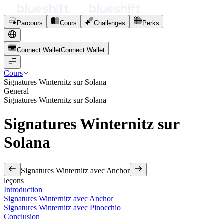
Parcours
Cours
Challenges
Perks
Connect Wallet
C
o
n
n
e
c
t
W
a
l
l
e
t
Cours
Signatures Winternitz sur Solana
General
Signatures Winternitz sur Solana
Signatures Winternitz sur
Solana
Signatures Winternitz avec Anchor
leçons
Introduction
Signatures Winternitz avec Anchor
Signatures Winternitz avec Pinocchio
Conclusion