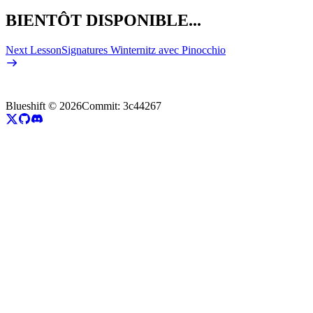
BIENTÔT DISPONIBLE...
Next Lesson
Signatures Winternitz avec Pinocchio
Blueshift ©
2026
Commit:
3c44267