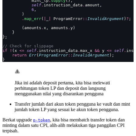
            mint_lp
.
supply
(),
            self
.
instruction_data
.
amount,
            6
,
        )
        .
map_err
(
|
_
|
 ProgramError
::
InvalidArgument
)
?
;
        (amounts
.
x, amounts
.
y)
    }
};
// Check for slippage
if
 !
(x 
<=
 self
.
instruction_data
.
max_x 
&&
 y 
<=
 self
.
inst
    return
 Err
(
ProgramError
::
InvalidArgument
);
}
Jika ini adalah deposit pertama, kita bisa melewati
perhitungan token LP dan deposit dan langsung
menggunakan nilai yang disarankan pengguna
Transfer jumlah dari akun token pengguna ke vault dan mint
jumlah token LP yang sesuai ke akun token pengguna.
Berkat upgrade
, kita bisa membatch transfer token dan
p-token
minting dalam satu CPI, alih-alih melakukan tiga panggilan CPI
terpisah.