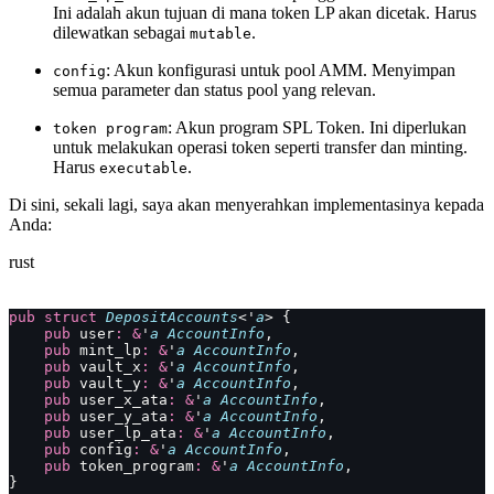
Ini adalah akun tujuan di mana token LP akan dicetak. Harus
dilewatkan sebagai
.
mutable
: Akun konfigurasi untuk pool AMM. Menyimpan
config
semua parameter dan status pool yang relevan.
: Akun program SPL Token. Ini diperlukan
token program
untuk melakukan operasi token seperti transfer dan minting.
Harus
.
executable
Di sini, sekali lagi, saya akan menyerahkan implementasinya kepada
Anda:
rust
pub
 struct
 DepositAccounts
<'
a
> {
    pub
 user
:
 &
'
a
 AccountInfo
,
    pub
 mint_lp
:
 &
'
a
 AccountInfo
,
    pub
 vault_x
:
 &
'
a
 AccountInfo
,
    pub
 vault_y
:
 &
'
a
 AccountInfo
,
    pub
 user_x_ata
:
 &
'
a
 AccountInfo
,
    pub
 user_y_ata
:
 &
'
a
 AccountInfo
,
    pub
 user_lp_ata
:
 &
'
a
 AccountInfo
,
    pub
 config
:
 &
'
a
 AccountInfo
,
    pub
 token_program
:
 &
'
a
 AccountInfo
,
}