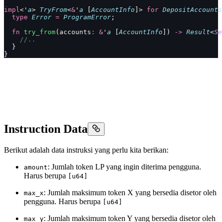
impl
<'
a
> 
TryFrom
<
&
'
a
 [
AccountInfo
]> 
for
 DepositAccounts
  type
 Error
 =
 ProgramError
;
  fn
 try_from
(accounts
:
 &
'
a
 [
AccountInfo
]) 
->
 Result
<
Se
    //..
  }
}
Instruction Data
Berikut adalah data instruksi yang perlu kita berikan:
: Jumlah token LP yang ingin diterima pengguna.
amount
Harus berupa
[u64]
: Jumlah maksimum token X yang bersedia disetor oleh
max_x
pengguna. Harus berupa
[u64]
: Jumlah maksimum token Y yang bersedia disetor oleh
max_y