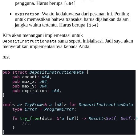
pengguna. Harus berupa
[u64]
: Waktu kedaluwarsa dari pesanan ini. Penting
expiration
untuk memastikan bahwa transaksi harus dijalankan dalam
jangka waktu tertentu. Harus berupa
[i64]
Kita akan menangani implementasi untuk
sama seperti inisialisasi. Jadi saya akan
DepositInstructionData
menyerahkan implementasinya kepada Anda:
rust
pub
 struct
 DepositInstructionData
 {
    pub
 amount
:
 u64
,
    pub
 max_x
:
 u64
,
    pub
 max_y
:
 u64
,
    pub
 expiration
:
 i64
,
}
impl
<'
a
> 
TryFrom
<
&
'
a
 [
u8
]> 
for
 DepositInstructionData
 {
    type
 Error
 =
 ProgramError
;
    fn
 try_from
(data
:
 &
'
a
 [
u8
]) 
->
 Result
<
Self
, 
Self
::
E
        //..
    }
}