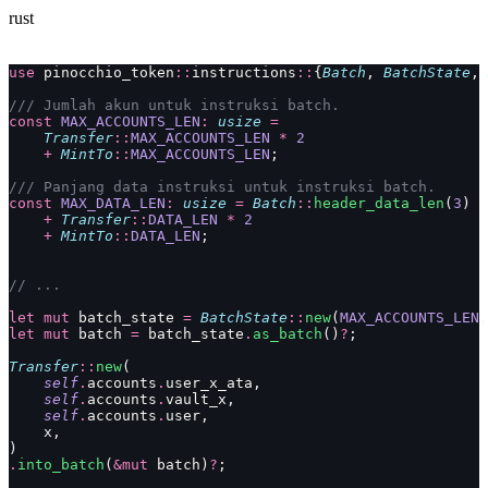
rust
use
 pinocchio_token
::
instructions
::
{
Batch
, 
BatchState
, 
/// Jumlah akun untuk instruksi batch.
const
 MAX_ACCOUNTS_LEN
:
 usize
 =
    Transfer
::
MAX_ACCOUNTS_LEN
 *
 2
    +
 MintTo
::
MAX_ACCOUNTS_LEN
;
/// Panjang data instruksi untuk instruksi batch.
const
 MAX_DATA_LEN
:
 usize
 =
 Batch
::
header_data_len
(
3
)
    +
 Transfer
::
DATA_LEN
 *
 2
    +
 MintTo
::
DATA_LEN
;
// ...
let
 mut
 batch_state 
=
 BatchState
::
new
(
MAX_ACCOUNTS_LEN
,
let
 mut
 batch 
=
 batch_state
.
as_batch
()
?
;
Transfer
::
new
(
    self
.
accounts
.
user_x_ata,
    self
.
accounts
.
vault_x,
    self
.
accounts
.
user,
    x,
)
.
into_batch
(
&mut
 batch)
?
;