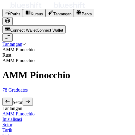
Paths
Kursus
Tantangan
Perks
Connect Wallet
C
o
n
n
e
c
t
W
a
l
l
e
t
Tantangan
AMM Pinocchio
Rust
AMM Pinocchio
AMM Pinocchio
78
Graduates
Setor
Tantangan
AMM Pinocchio
Inisialisasi
Setor
Tarik