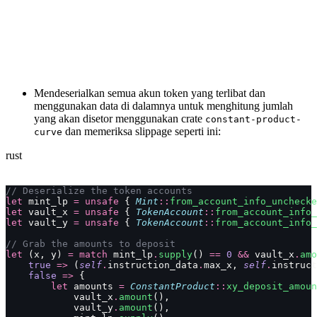
Mendeserialkan semua akun token yang terlibat dan
menggunakan data di dalamnya untuk menghitung jumlah
yang akan disetor menggunakan crate
constant-product-
dan memeriksa slippage seperti ini:
curve
rust
// Deserialize the token accounts
let
 mint_lp 
=
 unsafe
 { 
Mint
::
from_account_info_unchecke
let
 vault_x 
=
 unsafe
 { 
TokenAccount
::
from_account_info_
let
 vault_y 
=
 unsafe
 { 
TokenAccount
::
from_account_info_
// Grab the amounts to deposit
let
 (x, y) 
=
 match
 mint_lp
.
supply
() 
==
 0
 &&
 vault_x
.
amo
    true
 =>
 (
self
.
instruction_data
.
max_x, 
self
.
instruct
    false
 =>
 {
        let
 amounts 
=
 ConstantProduct
::
xy_deposit_amoun
            vault_x
.
amount
(),
            vault_y
.
amount
(),