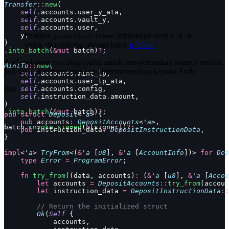
Transfer
::
new
(
    self
.
accounts
.
user_y_ata,
    self
.
accounts
.
vault_y,
    self
.
accounts
.
user,
    y,
Pastikan
setidaknya versi
pinocchio-token
0.6.0
)
untuk mendukung operasi batch
p-token
.
.
into_batch
(
&mut
 batch)
?
;
Anda seharusnya cukup mahir untuk menyelesaikan sisanya sendiri,
MintTo
::
new
(
jadi saya akan menyerahkan implementasinya kepada Anda:
    self
.
accounts
.
mint_lp,
    self
.
accounts
.
user_lp_ata,
rust
    self
.
accounts
.
config,
    self
.
instruction_data
.
amount,
)
.
into_batch
(
&mut
 batch)
?
;
pub
 struct
 Deposit
<'
a
> {
    pub
 accounts
:
 DepositAccounts
<'
a
>,
batch
.
invoke_signed
(
&
[signer])
?
;
    pub
 instruction_data
:
 DepositInstructionData
,
}
impl
<'
a
> 
TryFrom
<(
&
'
a
 [
u8
], 
&
'
a
 [
AccountInfo
])> 
for
 Dep
    type
 Error
 =
 ProgramError
;
    fn
 try_from
((data, accounts)
:
 (
&
'
a
 [
u8
], 
&
'
a
 [
Accou
        let
 accounts 
=
 DepositAccounts
::
try_from
(accoun
        let
 instruction_data 
=
 DepositInstructionData
::
        // Return the initialized struct
        Ok
(
Self
 {
            accounts,