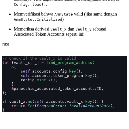
.
Config::load()
Memverifikasi bahwa
valid (jika sama dengan
AmmState
)
AmmState::Initialized
Memeriksa derivasi
dan
sebagai
vault_x
vault_y
Associated Token Accounts seperti ini:
rust
// Check if the vault_x is valid
let
 (vault_x, _) 
=
 find_program_address
(
    &
[
        self
.
accounts
.
config
.
key
(),
        self
.
accounts
.
token_program
.
key
(),
        config
.
mint_x
(),
    ],
    &
pinocchio_associated_token_account
::
ID
,
);
if
 vault_x
.
ne
(
self
.
accounts
.
vault_x
.
key
()) {
    return
 Err
(
ProgramError
::
InvalidAccountData
);
}