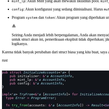
: Akun Mint yang akan mewakili likuiditas pool.
mint_lp
mint
: Akun konfigurasi yang sedang diinisialisasi. Harus
config
mu
Program
dan
: Akun program yang diperlukan un
system
token
Seiring Anda menjadi lebih berpengalaman, Anda akan menyadar
untuk struct akun ini, pemeriksaan eksplisit tidak diperlukan;
logikanya.
Karena tidak banyak perubahan dari struct biasa yang kita buat, sa
rust
pub
 struct
 InitializeAccounts
<'
a
> {
    pub
 initializer
:
 &
'
a
 AccountInfo
,
    pub
 mint_lp
:
 &
'
a
 AccountInfo
,
    pub
 config
:
 &
'
a
 AccountInfo
,
}
impl
<'
a
> 
TryFrom
<
&
'
a
 [
AccountInfo
]> 
for
 InitializeAccou
  type
 Error
 =
 ProgramError
;
  fn
 try_from
(accounts
:
 &
'
a
 [
AccountInfo
]) 
->
 Result
<
Se
    //..