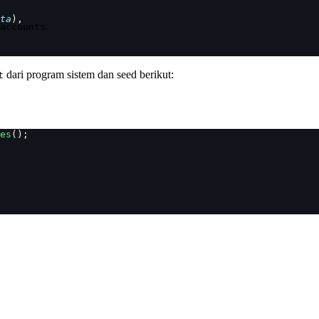
ta
),
.
accounts
dari program sistem dan seed berikut:
t
es
();