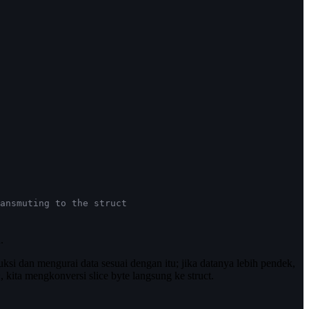
ansmuting to the struct
.
ksi dan mengurai data sesuai dengan itu; jika datanya lebih pendek,
, kita mengkonversi slice byte langsung ke struct.
y