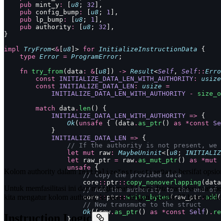
    pub
 mint_y
:
 [
u8
; 
32
],
    pub
 config_bump
:
 [
u8
; 
1
],
    pub
 lp_bump
:
 [
u8
; 
1
],
    pub
 authority
:
 [
u8
; 
32
],
}
impl
 TryFrom
<
&
[
u8
]> 
for
 InitializeInstructionData
 {
    type
 Error
 =
 ProgramError
;
    fn
 try_from
(data
:
 &
[
u8
]) 
->
 Result
<
Self
, 
Self
::
Erro
        const
 INITIALIZE_DATA_LEN_WITH_AUTHORITY
:
 usize
        const
 INITIALIZE_DATA_LEN
:
 usize
 =
            INITIALIZE_DATA_LEN_WITH_AUTHORITY
 -
 size_o
        match
 data
.
len
() {
            INITIALIZE_DATA_LEN_WITH_AUTHORITY
 =>
 {
                Ok
(
unsafe
 { (data
.
as_ptr
() 
as
 *const
 Se
            }
            INITIALIZE_DATA_LEN
 =>
 {
                // If the authority is not present, we 
                let
 mut
 raw
:
 MaybeUninit
<[
u8
; 
INITIALIZ
                let
 raw_ptr 
=
 raw
.
as_mut_ptr
() 
as
 *mut
 
                unsafe
 {
Kolom authority dalam
bersifat opsi
InitializeInstructionData
                    // Copy the provided data
                    core
::
ptr
::
copy_nonoverlapping
(data
Untuk memfasilitasi ini dan menghemat 32 byte data transaksi saat me
                    // Add the authority to the end of 
kita mengatur kolom authority ke
dengan menulis 32 byte nol ke
                    core
::
ptr
::
write_bytes
(raw_ptr
.
add
(
None
                    // Now transmute to the struct
                    Ok
((raw
.
as_ptr
() 
as
 *const
 Self
)
.
re
Instruction Logic
                }