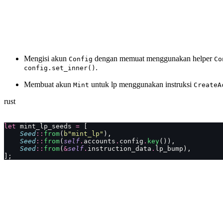
Mengisi akun
dengan memuat menggunakan helper
Config
Co
.
config.set_inner()
Membuat akun
untuk lp menggunakan instruksi
Mint
CreateA
rust
let
 mint_lp_seeds 
=
 [
    Seed
::
from
(
b"mint_lp"
),
    Seed
::
from
(
self
.
accounts
.
config
.
key
()),
    Seed
::
from
(
&
self
.
instruction_data
.
lp_bump),
];