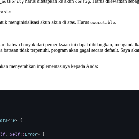
harus ditetapkan ke akun
. Harus dilewatkan seba
_authority
config
.
table
tuk menginisialisasi akun-akun di atas. Harus
.
executable
i bahwa banyak dari pemeriksaan ini dapat dihilangkan, mengandalkan
 jika batasan tidak terpenuhi, program akan gagal secara default. Saya
ya akan menyerahkan implementasinya kepada Anda:
nts
<'
a
> {
lf
, 
Self
::
Error
> {