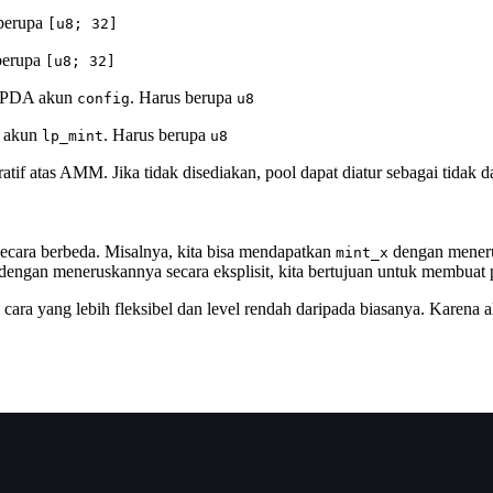
 berupa
[u8; 32]
 berupa
[u8; 32]
n PDA akun
. Harus berupa
config
u8
A akun
. Harus berupa
lp_mint
u8
ratif atas AMM. Jika tidak disediakan, pool dapat diatur sebagai tidak
 secara berbeda. Misalnya, kita bisa mendapatkan
dengan mener
mint_x
dengan meneruskannya secara eksplisit, kita bertujuan untuk membuat p
 cara yang lebih fleksibel dan level rendah daripada biasanya. Karena