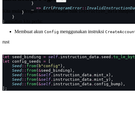
            }
            _ 
=>
 Err
(
ProgramError
::
InvalidInstructionDa
Kita mulai dengan mendeserialkan baik
maupun
instruction_data
        }
    }
Kemudian kita perlu:
}
Membuat akun
menggunakan instruksi
Config
CreateAccoun
rust
let
 seed_binding 
=
 self
.
instruction_data
.
seed
.
to_le_byt
let
 config_seeds 
=
 [
    Seed
::
from
(
b"config"
),
    Seed
::
from
(
&
seed_binding),
    Seed
::
from
(
&
self
.
instruction_data
.
mint_x),
    Seed
::
from
(
&
self
.
instruction_data
.
mint_y),
    Seed
::
from
(
&
self
.
instruction_data
.
config_bump),
];