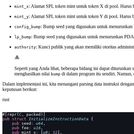
: Alamat SPL token mint untuk token X di pool. Harus
mint_x
: Alamat SPL token mint untuk token Y di pool. Harus
mint_y
: Bump seed yang digunakan untuk menurunka
config_bump
: Bump seed yang digunakan untuk menurunkan PD
lp_bump
: Kunci publik yang akan memiliki otoritas administ
authority
Seperti yang Anda lihat, beberapa bidang ini dapat diturunkan
menghasilkan nilai
di dalam program itu sendiri. Namun, 
bump
Dalam implementasi ini, kita menangani parsing data instruksi dengan
keputusan berikut:
rust
#[repr(
C
, packed)]
pub
 struct
 InitializeInstructionData
 {
    pub
 seed
:
 u64
,
    pub
 fee
:
 u16
,
    pub
 mint_x
:
 [
u8
; 
32
],