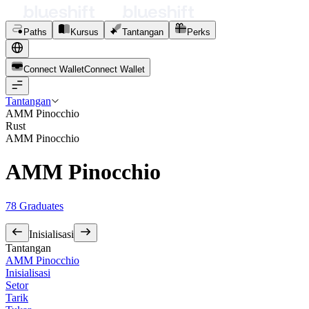
Paths
Kursus
Tantangan
Perks
Connect Wallet
C
o
n
n
e
c
t
W
a
l
l
e
t
Tantangan
AMM Pinocchio
Rust
AMM Pinocchio
AMM Pinocchio
78
Graduates
Inisialisasi
Tantangan
AMM Pinocchio
Inisialisasi
Setor
Tarik