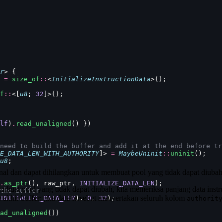
r
> {
 =
 size_of
::
<
InitializeInstructionData
>();
f
::
<[
u8
; 
32
]>();
lf
)
.
read_unaligned
() })
need to build the buffer and add it at the end before tr
E_DATA_LEN_WITH_AUTHORITY
]> 
=
 MaybeUninit
::
uninit
();
u8
;
onal dan dapat dihilangkan untuk membuat pool yang tidak dapat diubah
.
as_ptr
(), raw_ptr, 
INITIALIZE_DATA_LEN
);
mbuat pool yang tidak dapat diubah, kita memeriksa panjang data instru
the buffer
 akhir buffer; jika data tersebut menyertakan seluruh kolom
INITIALIZE_DATA_LEN
), 
0
, 
32
);
authorit
ad_unaligned
())