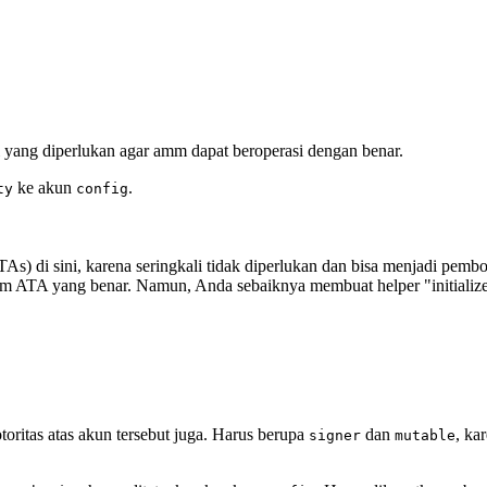
yang diperlukan agar amm dapat beroperasi dengan benar.
ke akun
.
ty
config
TAs) di sini, karena seringkali tidak diperlukan dan bisa menjadi pemb
am ATA yang benar. Namun, Anda sebaiknya membuat helper "initialize
otoritas atas akun tersebut juga. Harus berupa
dan
, ka
signer
mutable