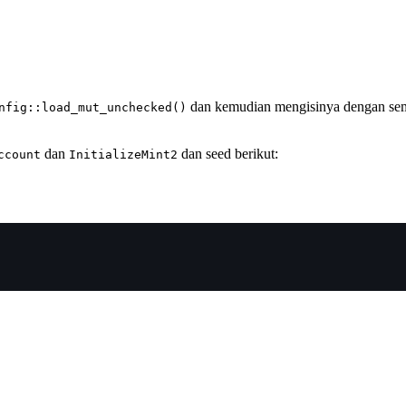
dan kemudian mengisinya dengan sem
nfig::load_mut_unchecked()
dan
dan seed berikut:
ccount
InitializeMint2