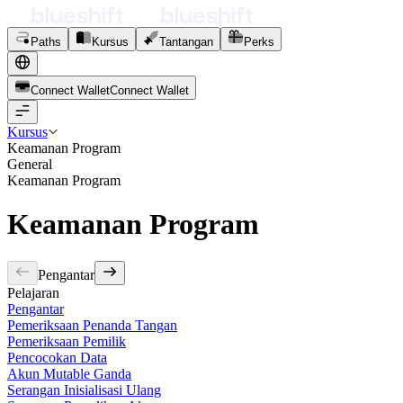
Paths
Kursus
Tantangan
Perks
Connect Wallet
C
o
n
n
e
c
t
W
a
l
l
e
t
Kursus
Keamanan Program
General
Keamanan Program
Keamanan Program
Pengantar
Pelajaran
Pengantar
Pemeriksaan Penanda Tangan
Pemeriksaan Pemilik
Pencocokan Data
Akun Mutable Ganda
Serangan Inisialisasi Ulang