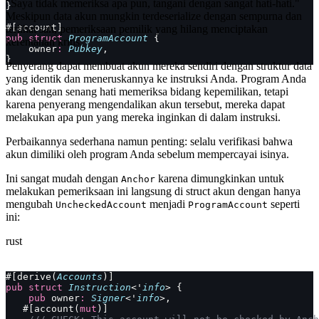
"Saya tidak memeriksa apa pun, tangani dengan sangat hati-hati."
}
Meskipun data akun mungkin terdeserialize dengan sempurna dan
#[account]
terlihat sah, pemeriksaan pemilik yang hilang menciptakan
pub
 struct
 ProgramAccount
 {
kerentanan kritis.
    owner
:
 Pubkey
,
}
Penyerang dapat membuat akun mereka sendiri dengan struktur data
yang identik dan meneruskannya ke instruksi Anda. Program Anda
akan dengan senang hati memeriksa bidang kepemilikan, tetapi
karena penyerang mengendalikan akun tersebut, mereka dapat
melakukan apa pun yang mereka inginkan di dalam instruksi.
Perbaikannya sederhana namun penting: selalu verifikasi bahwa
akun dimiliki oleh program Anda sebelum mempercayai isinya.
Ini sangat mudah dengan
karena dimungkinkan untuk
Anchor
melakukan pemeriksaan ini langsung di struct akun dengan hanya
mengubah
menjadi
seperti
UncheckedAccount
ProgramAccount
ini:
rust
#[derive(
Accounts
)]
pub
 struct
 Instruction
<'
info
> {
    pub
 owner
:
 Signer
<'
info
>,
   #[account(
mut
)]