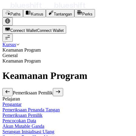
Paths
Kursus
Tantangan
Perks
Connect Wallet
C
o
n
n
e
c
t
W
a
l
l
e
t
Kursus
Keamanan Program
General
Keamanan Program
Keamanan Program
Pemeriksaan Pemilik
Pelajaran
Pengantar
Pemeriksaan Penanda Tangan
Pemeriksaan Pemilik
Pencocokan Data
Akun Mutable Ganda
Serangan Inisialisasi Ulang