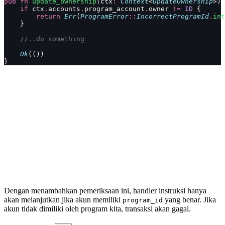
pub
 fn
 update_ownership
(ctx
:
 Context
<
UpdateOwnership
>) 
    if
 ctx
.
accounts
.
program_account
.
owner 
!=
 ID
 {
        return
 Err
(
ProgramError
::
IncorrectProgramId
.
int
    }
    //..do something
    Ok
(())
}
Dengan menambahkan pemeriksaan ini, handler instruksi hanya
akan melanjutkan jika akun memiliki
yang benar. Jika
program_id
akun tidak dimiliki oleh program kita, transaksi akan gagal.