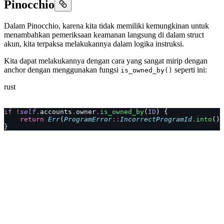
Pinocchio
Dalam Pinocchio, karena kita tidak memiliki kemungkinan untuk
menambahkan pemeriksaan keamanan langsung di dalam struct
akun, kita terpaksa melakukannya dalam logika instruksi.
Kita dapat melakukannya dengan cara yang sangat mirip dengan
anchor dengan menggunakan fungsi
seperti ini:
is_owned_by()
rust
if
 !
self
.
accounts
.
owner
.
is_owned_by
(
ID
) {
    return
 Err
(
ProgramError
::
IncorrectProgramId
.
into
())
}