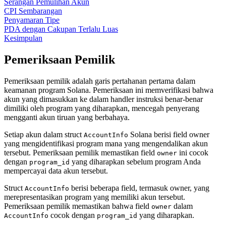
Serangan Pemulihan Akun
CPI Sembarangan
Penyamaran Tipe
PDA dengan Cakupan Terlalu Luas
Kesimpulan
Pemeriksaan Pemilik
Pemeriksaan pemilik adalah garis pertahanan pertama dalam
keamanan program Solana. Pemeriksaan ini memverifikasi bahwa
akun yang dimasukkan ke dalam handler instruksi benar-benar
dimiliki oleh program yang diharapkan, mencegah penyerang
mengganti akun tiruan yang berbahaya.
Setiap akun dalam struct
Solana berisi field owner
AccountInfo
yang mengidentifikasi program mana yang mengendalikan akun
tersebut. Pemeriksaan pemilik memastikan field
ini cocok
owner
dengan
yang diharapkan sebelum program Anda
program_id
mempercayai data akun tersebut.
Struct
berisi beberapa field, termasuk owner, yang
AccountInfo
merepresentasikan program yang memiliki akun tersebut.
Pemeriksaan pemilik memastikan bahwa field
dalam
owner
cocok dengan
yang diharapkan.
AccountInfo
program_id