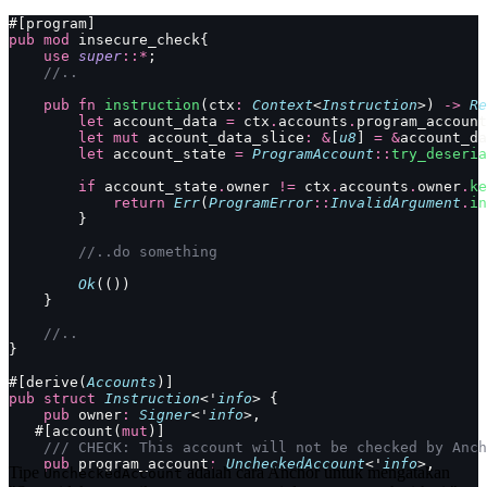
#[program]
pub
 mod
 insecure_check{
    use
 super
::*
;
    //..
    pub
 fn
 instruction
(ctx
:
 Context
<
Instruction
>) 
->
 Re
        let
 account_data 
=
 ctx
.
accounts
.
program_account
        let
 mut
 account_data_slice
:
 &
[
u8
] 
=
 &
account_da
        let
 account_state 
=
 ProgramAccount
::
try_deseria
        if
 account_state
.
owner 
!=
 ctx
.
accounts
.
owner
.
ke
            return
 Err
(
ProgramError
::
InvalidArgument
.
in
        }
        //..do something
        Ok
(())
    }
    //..
}
#[derive(
Accounts
)]
pub
 struct
 Instruction
<'
info
> {
    pub
 owner
:
 Signer
<'
info
>,
   #[account(
mut
)]
    /// CHECK: This account will not be checked by Anch
    pub
 program_account
:
 UncheckedAccount
<'
info
>,
Tipe
adalah cara Anchor untuk mengatakan
UncheckedAccount