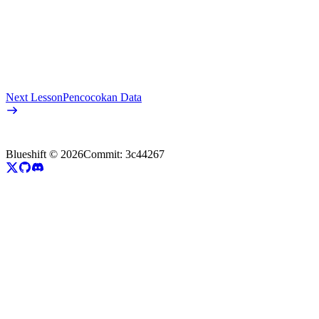
Next Lesson
Pencocokan Data
Blueshift ©
2026
Commit:
3c44267