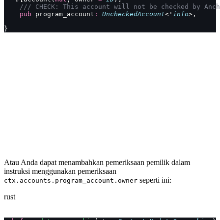
    /// CHECK: This account will not be checked by Anch
    pub
 program_account
:
 UncheckedAccount
<'
info
>,
}
Atau Anda dapat menambahkan pemeriksaan pemilik dalam
instruksi menggunakan pemeriksaan
seperti ini:
ctx.accounts.program_account.owner
rust