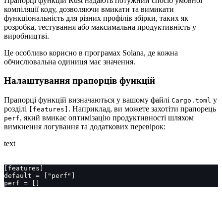
Прапорці функцій Rust надають потужний спосіб умовної
компіляції коду, дозволяючи вмикати та вимикати
функціональність для різних профілів збірки, таких як
розробка, тестування або максимальна продуктивність у
виробництві.
Це особливо корисно в програмах Solana, де кожна
обчислювальна одиниця має значення.
Налаштування прапорців функцій
Прапорці функцій визначаються у вашому файлі
у
Cargo.toml
розділі
. Наприклад, ви можете захотіти прапорець
[features]
, який вмикає оптимізацію продуктивності шляхом
perf
вимкнення логування та додаткових перевірок:
text
[features]
default = ["perf"]
perf = []