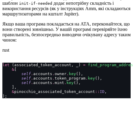
шаблон
додає непотрібну складність і
init-if-needed
використання ресурсів (як у інструкціях Amm, які складаються
маршрутизаторами на кшталт Jupiter).
Якщо ваша програма покладається на ATA, переконайтеся, що
вони створені зовнішньо. У вашій програмі перевіряйте їхню
правильність, безпосередньо виводячи очікувану адресу таким
чином:
rust
let
 (associated_token_account, _) 
=
 find_program_addres
    &
[
        self
.
accounts
.
owner
.
key
(),
        self
.
accounts
.
token_program
.
key
(),
        self
.
accounts
.
mint
.
key
(),
    ],
    &
pinocchio_associated_token_account
::
ID
,
);