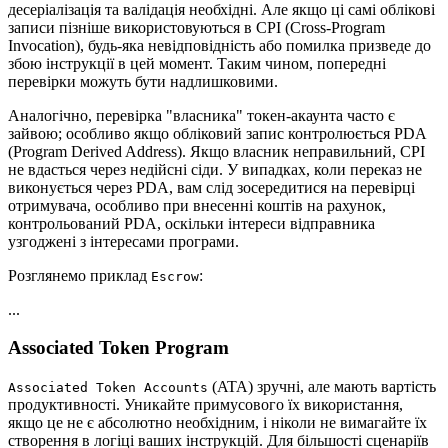
десеріалізація та валідація необхідні. Але якщо ці самі облікові
записи пізніше використовуються в CPI (Cross-Program
Invocation), будь-яка невідповідність або помилка призведе до
збою інструкції в цей момент. Таким чином, попередні
перевірки можуть бути надлишковими.
Аналогічно, перевірка "власника" токен-акаунта часто є
зайвою; особливо якщо обліковий запис контролюється PDA
(Program Derived Address). Якщо власник неправильний, CPI
не вдасться через недійсні сіди. У випадках, коли переказ не
виконується через PDA, вам слід зосередитися на перевірці
отримувача, особливо при внесенні коштів на рахунок,
контрольований PDA, оскільки інтереси відправника
узгоджені з інтересами програми.
Розглянемо приклад
:
Escrow
...
Associated Token Program
(ATA) зручні, але мають вартість
Associated Token Accounts
продуктивності. Уникайте примусового їх використання,
якщо це не є абсолютно необхідним, і ніколи не вимагайте їх
створення в логіці ваших інструкцій. Для більшості сценаріїв