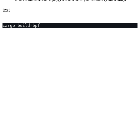
text
cargo build-bpf