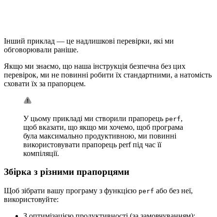
Інший приклад — це надлишкові перевірки, які ми
обговорювали раніше.
Якщо ми знаємо, що наша інструкція безпечна без цих
перевірок, ми не повинні робити їх стандартними, а натомість
сховати їх за прапорцем.
У цьому прикладі ми створили прапорець
,
perf
щоб вказати, що якщо ми хочемо, щоб програма
була максимально продуктивною, ми повинні
використовувати прапорець perf під час її
компіляції.
Збірка з різними прапорцями
Щоб зібрати вашу програму з функцією
або без неї,
perf
використовуйте:
З оптимізацією продуктивності (за замовчуванням):