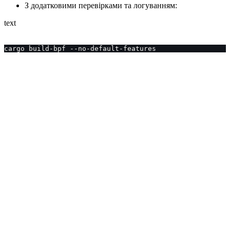
З додатковими перевірками та логуванням:
text
cargo build-bpf --no-default-features