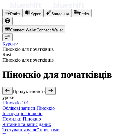
Paths
Курси
Завдання
Perks
Connect Wallet
C
o
n
n
e
c
t
W
a
l
l
e
t
Курси
Піноккіо для початківців
Rust
Піноккіо для початківців
Піноккіо для початківців
Продуктивність
уроки
Піноккіо 101
Облікові записи Піноккіо
Інструкції Піноккіо
Помилки Піноккіо
Читання та запис даних
Тестування вашої програми