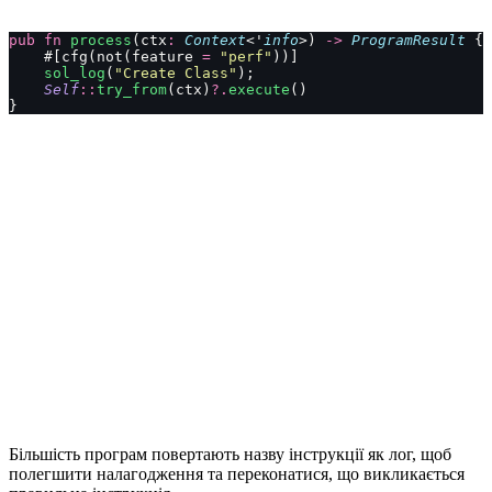
pub
 fn
 process
(ctx
:
 Context
<'
info
>) 
->
 ProgramResult
 {
    #[cfg(not(feature 
=
 "perf"
))]
    sol_log
(
"Create Class"
);
    Self
::
try_from
(ctx)
?.
execute
()
}
Більшість програм повертають назву інструкції як лог, щоб
полегшити налагодження та переконатися, що викликається