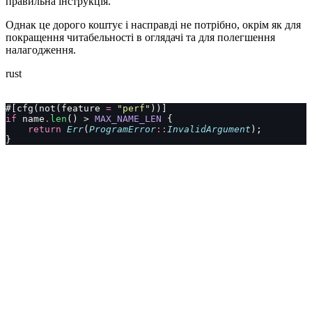
правильна інструкція.
Однак це дорого коштує і насправді не потрібно, окрім як для
покращення читабельності в оглядачі та для полегшення
налагодження.
rust
#[cfg(not(feature 
=
 "perf"
))]
if
 name
.
len
() > 
MAX_NAME_LEN
 {
    return
 Err
(
ProgramError
::
InvalidArgument
);
}