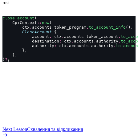
rust
close_account
(
    CpiContext
::
new
(
        ctx
.
accounts
.
token_program
.
to_account_info
(),
        CloseAccount
 {
            account
:
 ctx
.
accounts
.
token_account
.
to_acco
            destination
:
 ctx
.
accounts
.
authority
.
to_acco
            authority
:
 ctx
.
accounts
.
authority
.
to_accoun
        },
    ),
)
?
;
Next Lesson
Схвалення та відкликання