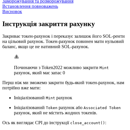
Заморожування та розморожування
Встановлення повноважень
Висновок
Інструкція закриття рахунку
Закриває токен-рахунок і переказує залишок його SOL-ренти
на цільовий рахунок. Токен-рахунок повинен мати нульовий
баланс, якщо це не нативний SOL-рахунок.
Починаючи з Token2022 можливо закрити
Mint
рахунок, який має запас 0
Перш ніж ми зможемо закрити будь-який токен-рахунок, нам
потрібно вже мати:
Ініціалізований
рахунок
Mint
Ініціалізований
рахунок або
Token
Associated Token
рахунок, який не містить жодних токенів.
Ось як виглядає CPI до інструкції
:
close_account()