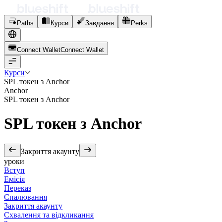
Paths
Курси
Завдання
Perks
Connect Wallet
C
o
n
n
e
c
t
W
a
l
l
e
t
Курси
SPL токен з Anchor
Anchor
SPL токен з Anchor
SPL токен з Anchor
Закриття акаунту
уроки
Вступ
Емісія
Переказ
Спалювання
Закриття акаунту
Схвалення та відкликання