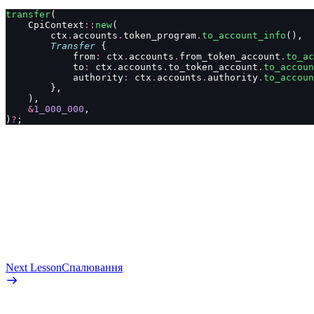
transfer
(
    CpiContext
::
new
(
        ctx
.
accounts
.
token_program
.
to_account_info
(),
        Transfer
 {
            from
:
 ctx
.
accounts
.
from_token_account
.
to_ac
            to
:
 ctx
.
accounts
.
to_token_account
.
to_accoun
            authority
:
 ctx
.
accounts
.
authority
.
to_accoun
        },
    ),
    &
1_000_000
,
)
?
;
Next Lesson
Спалювання