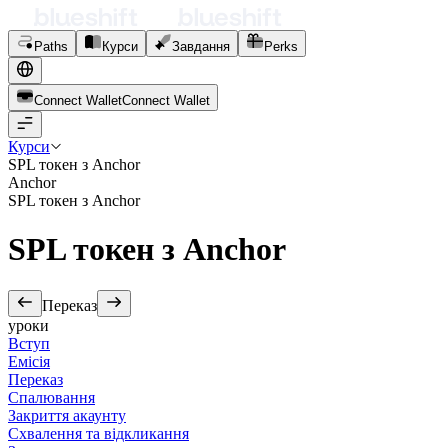
Paths
Курси
Завдання
Perks
Connect Wallet
C
o
n
n
e
c
t
W
a
l
l
e
t
Курси
SPL токен з Anchor
Anchor
SPL токен з Anchor
SPL токен з Anchor
Переказ
уроки
Вступ
Емісія
Переказ
Спалювання
Закриття акаунту
Схвалення та відкликання