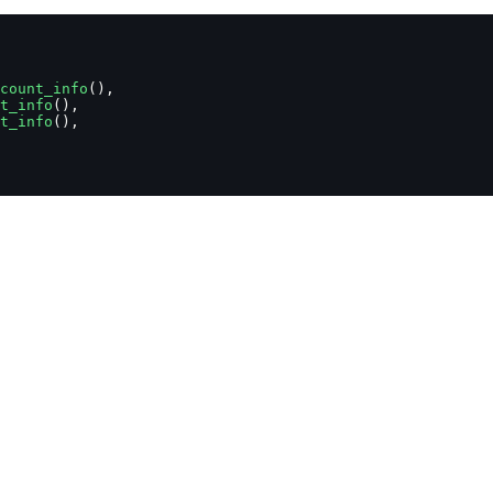
count_info
(),
t_info
(),
t_info
(),