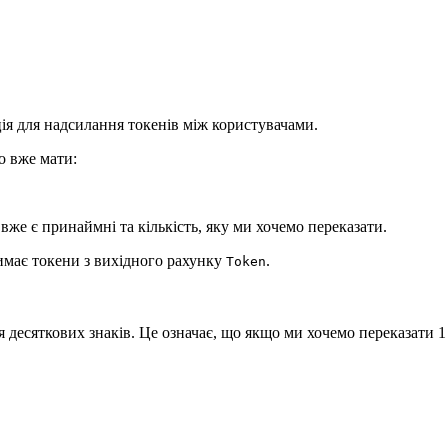
ія для надсилання токенів між користувачами.
о вже мати:
 вже є принаймні та кількість, яку ми хочемо переказати.
имає токени з вихідного рахунку
.
Token
я десяткових знаків. Це означає, що якщо ми хочемо переказати 1