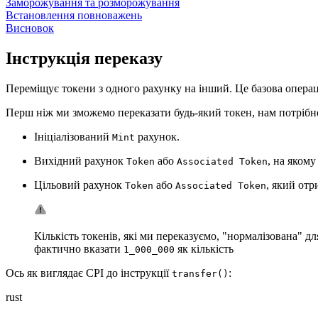
Заморожування та розморожування
Встановлення повноважень
Висновок
Інструкція переказу
Переміщує токени з одного рахунку на інший. Це базова операц
Перш ніж ми зможемо переказати будь-який токен, нам потрібн
Ініціалізований
рахунок.
Mint
Вихідний рахунок
або
, на якому
Token
Associated Token
Цільовий рахунок
або
, який отр
Token
Associated Token
Кількість токенів, які ми переказуємо, "нормалізована" дл
фактично вказати
як кількість
1_000_000
Ось як виглядає CPI до інструкції
:
transfer()
rust