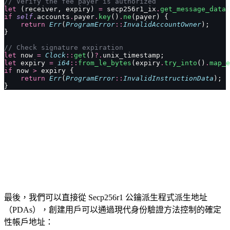
// Verify the fee payer is authorized
let
 (receiver, expiry) 
=
 secp256r1_ix
.
get_message_data
(
if
 self
.
accounts
.
payer
.
key
()
.
ne
(payer) {
    return
 Err
(
ProgramError
::
InvalidAccountOwner
);
}
// Check signature expiration
let
 now 
=
 Clock
::
get
()
?.
unix_timestamp;
let
 expiry 
=
 i64
::
from_le_bytes
(expiry
.
try_into
()
.
map_e
if
 now 
>
 expiry {
    return
 Err
(
ProgramError
::
InvalidInstructionData
);
}
最後，我們可以直接從 Secp256r1 公鑰派生程式派生地址
（PDAs），創建用戶可以通過現代身份驗證方法控制的確定
性帳戶地址：