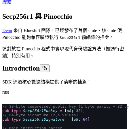
總結
Secp256r1 與 Pinocchio
Dean
來自 Blueshift 團隊，已經發布了首個 crate，該 crate 使
Pinocchio 能夠兼容驗證執行
預編譯的指令。
Secp256r1
這對於在 Pinocchio 程式中實現現代身份驗證方法（如通行密
鑰）特別有用。
Introduction
SDK 通過核心數據結構提供了清晰的抽象：
rust
// 33-byte compressed public key (1 byte parity + 32 by
pub
 type
 Secp256r1Pubkey
 =
 [
u8
; 
33
];
// 64-byte signature (r,s values)
pub
 type
 Secp256r1Signature
 =
 [
u8
; 
64
];
// Main instruction parser