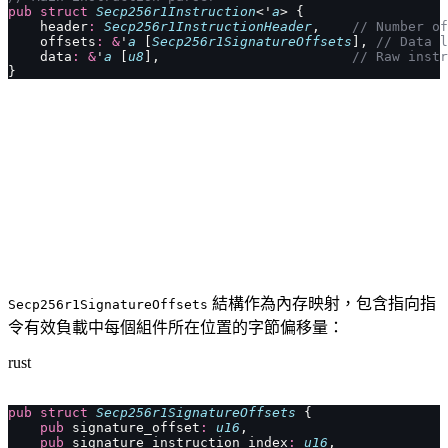
pub
 struct
 Secp256r1Instruction
<'
a
> {
    header
:
 Secp256r1InstructionHeader
,    
// Number of
    offsets
:
 &
'
a
 [
Secp256r1SignatureOffsets
], 
// Data l
    data
:
 &
'
a
 [
u8
],                        
// Raw instr
}
結構作為內存映射，包含指向指
Secp256r1SignatureOffsets
令有效負載中每個組件所在位置的字節偏移量：
rust
pub
 struct
 Secp256r1SignatureOffsets
 {
    pub
 signature_offset
:
 u16
,
    pub
 signature_instruction_index
:
 u16
,