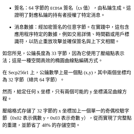
簽名：64 字節的
簽名（r,s 值），由私鑰生成。這
ECDSA
證明了對應私鑰的持有者授權了特定消息。
消息數據：經加密簽名的任意字節。在實踐中，這包含
應用程序特定的數據，例如交易詳情、時間戳或用戶標
識符，以防止重放攻擊並確保簽名與上下文相關。
如您所見，公鑰長度為 33 字節，因為它使用了壓縮點表示
法；這是一種空間高效的橢圓曲線點編碼方式。
在 Secp256r1 上，公鑰數學上是一個點 (x,y)，其中兩個坐標均
為 32 字節（總共 64 字節）。
然而，給定任何 x 坐標，只有兩個可能的 y 坐標滿足曲線方
程。
壓縮格式存儲了 32 字節的 x 坐標加上一個單一的奇偶校驗字
節（0x02 表示偶數 y，0x03 表示奇數 y），從而實現了完整點
的重建，並節省了 48% 的存儲空間。