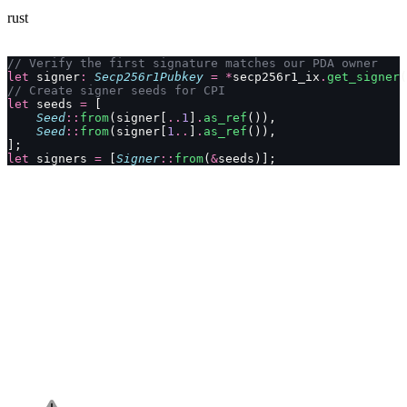
rust
// Verify the first signature matches our PDA owner
let
 signer
:
 Secp256r1Pubkey
 =
 *
secp256r1_ix
.
get_signer
(
// Create signer seeds for CPI
let
 seeds 
=
 [
    Seed
::
from
(signer[
..
1
]
.
as_ref
()),
    Seed
::
from
(signer[
1
..
]
.
as_ref
()),
];
let
 signers 
=
 [
Signer
::
from
(
&
seeds)];