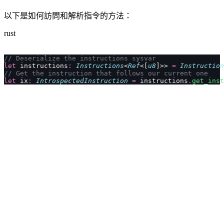
以下是如何訪問和解析指令的方法：
rust
// Deserialize the instructions sysvar
let
 instructions
:
 Instructions
<
Ref
<[
u8
]>> 
=
 Instruction
// Get the instruction that follows our current one
let
 ix
:
 IntrospectedInstruction
 =
 instructions
.
get_inst