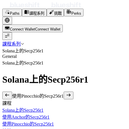
Paths
課程系列
挑戰
Perks
Connect Wallet
C
o
n
n
e
c
t
W
a
l
l
e
t
課程系列
Solana上的Secp256r1
General
Solana上的Secp256r1
Solana上的Secp256r1
使用Pinocchio的Secp256r1
課程
Solana上的Secp256r1
使用Anchor的Secp256r1
使用Pinocchio的Secp256r1