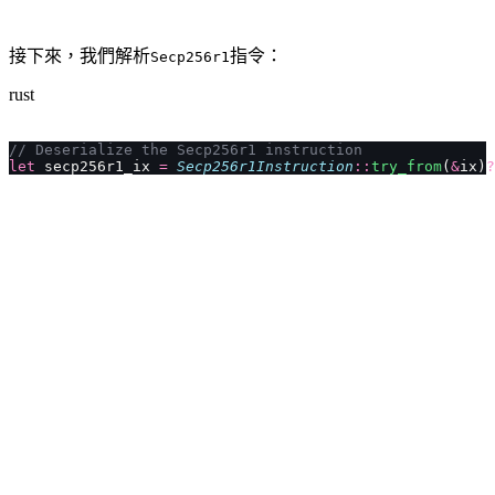
接下來，我們解析
指令：
Secp256r1
rust
// Deserialize the Secp256r1 instruction
let
 secp256r1_ix 
=
 Secp256r1Instruction
::
try_from
(
&
ix)
?