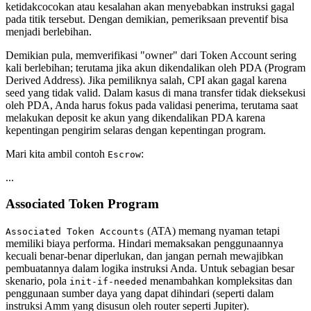
ketidakcocokan atau kesalahan akan menyebabkan instruksi gagal
pada titik tersebut. Dengan demikian, pemeriksaan preventif bisa
menjadi berlebihan.
Demikian pula, memverifikasi "owner" dari Token Account sering
kali berlebihan; terutama jika akun dikendalikan oleh PDA (Program
Derived Address). Jika pemiliknya salah, CPI akan gagal karena
seed yang tidak valid. Dalam kasus di mana transfer tidak dieksekusi
oleh PDA, Anda harus fokus pada validasi penerima, terutama saat
melakukan deposit ke akun yang dikendalikan PDA karena
kepentingan pengirim selaras dengan kepentingan program.
Mari kita ambil contoh
:
Escrow
...
Associated Token Program
(ATA) memang nyaman tetapi
Associated Token Accounts
memiliki biaya performa. Hindari memaksakan penggunaannya
kecuali benar-benar diperlukan, dan jangan pernah mewajibkan
pembuatannya dalam logika instruksi Anda. Untuk sebagian besar
skenario, pola
menambahkan kompleksitas dan
init-if-needed
penggunaan sumber daya yang dapat dihindari (seperti dalam
instruksi Amm yang disusun oleh router seperti Jupiter).