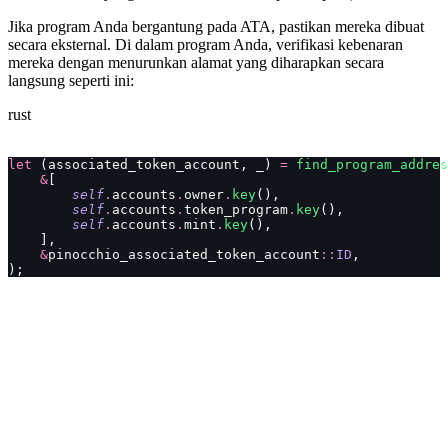
Jika program Anda bergantung pada ATA, pastikan mereka dibuat
secara eksternal. Di dalam program Anda, verifikasi kebenaran
mereka dengan menurunkan alamat yang diharapkan secara
langsung seperti ini:
rust
let
 (associated_token_account, _) 
=
 find_program_addres
    &
[
        self
.
accounts
.
owner
.
key
(),
        self
.
accounts
.
token_program
.
key
(),
        self
.
accounts
.
mint
.
key
(),
    ],
    &
pinocchio_associated_token_account
::
ID
,
);