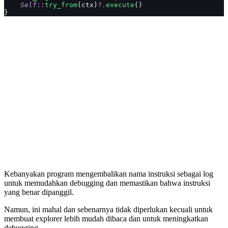
    Self
::
try_from
(ctx)
?.
execute
()
}
Kebanyakan program mengembalikan nama instruksi sebagai log
untuk memudahkan debugging dan memastikan bahwa instruksi
yang benar dipanggil.
Namun, ini mahal dan sebenarnya tidak diperlukan kecuali untuk
membuat explorer lebih mudah dibaca dan untuk meningkatkan
debugging.