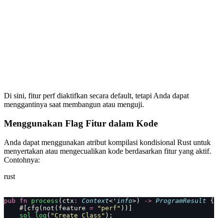
Di sini, fitur perf diaktifkan secara default, tetapi Anda dapat
menggantinya saat membangun atau menguji.
Menggunakan Flag Fitur dalam Kode
Anda dapat menggunakan atribut kompilasi kondisional Rust untuk
menyertakan atau mengecualikan kode berdasarkan fitur yang aktif.
Contohnya:
rust
pub
 fn
 process
(ctx
:
 Context
<'
info
>) 
->
 ProgramResult
 {
    #[cfg(not(feature 
=
 "perf"
))]
    sol_log
(
"Create Class"
);