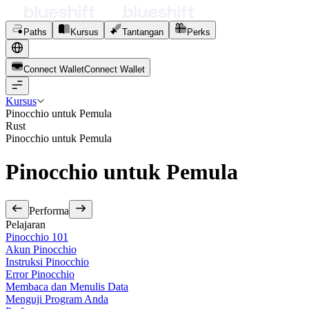
Paths
Kursus
Tantangan
Perks
Connect Wallet
C
o
n
n
e
c
t
W
a
l
l
e
t
Kursus
Pinocchio untuk Pemula
Rust
Pinocchio untuk Pemula
Pinocchio untuk Pemula
Performa
Pelajaran
Pinocchio 101
Akun Pinocchio
Instruksi Pinocchio
Error Pinocchio
Membaca dan Menulis Data
Menguji Program Anda