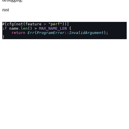
rust
#[cfg(not(feature 
=
 "perf"
))]
if
 name
.
len
() > 
MAX_NAME_LEN
 {
    return
 Err
(
ProgramError
::
InvalidArgument
);
}