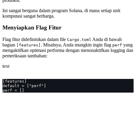
produksi.
Ini sangat berguna dalam program Solana, di mana setiap unit
komputasi sangat berharga.
Menyiapkan Flag Fitur
Flag fitur didefinisikan dalam file
Anda di bawah
Cargo.toml
bagian
. Misalnya, Anda mungkin ingin flag
yang
[features]
perf
mengaktifkan optimasi performa dengan menonaktifkan logging dan
pemeriksaan tambahan:
text
[features]
default = ["perf"]
perf = []