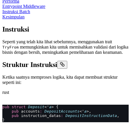
Performa
Entrypoint Middleware
Instruksi Batch
Kesimpulan
Instruksi
Seperti yang telah kita lihat sebelumnya, menggunakan trait
memungkinkan kita untuk memisahkan validasi dari logika
TryFrom
bisnis dengan bersih, meningkatkan pemeliharaan dan keamanan.
Struktur Instruksi
Ketika saatnya memproses logika, kita dapat membuat struktur
seperti ini:
rust
pub
 struct
 Deposit
<'
a
> {
    pub
 accounts
:
 DepositAccounts
<'
a
>,
    pub
 instruction_datas
:
 DepositInstructionData
,
}