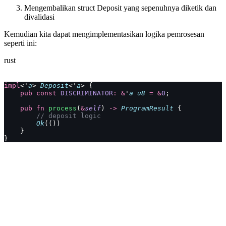
Mengembalikan struct Deposit yang sepenuhnya diketik dan
divalidasi
Kemudian kita dapat mengimplementasikan logika pemrosesan
seperti ini:
rust
impl
<'
a
> 
Deposit
<'
a
> {
    pub
 const
 DISCRIMINATOR
:
 &
'
a
 u8
 =
 &
0
;
    pub
 fn
 process
(
&
self
) 
->
 ProgramResult
 {
        // deposit logic
        Ok
(())
    }
}