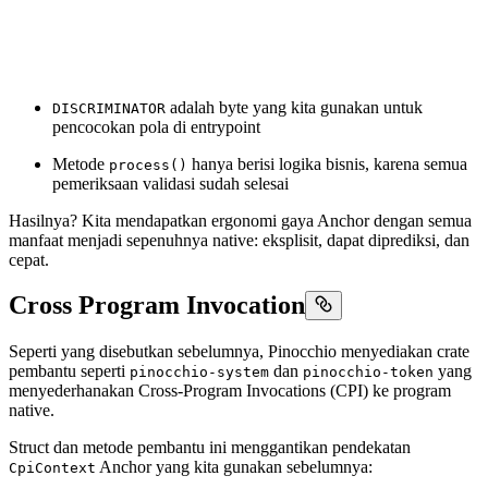
adalah byte yang kita gunakan untuk
DISCRIMINATOR
pencocokan pola di entrypoint
Metode
hanya berisi logika bisnis, karena semua
process()
pemeriksaan validasi sudah selesai
Hasilnya? Kita mendapatkan ergonomi gaya Anchor dengan semua
manfaat menjadi sepenuhnya native: eksplisit, dapat diprediksi, dan
cepat.
Cross Program Invocation
Seperti yang disebutkan sebelumnya, Pinocchio menyediakan crate
pembantu seperti
dan
yang
pinocchio-system
pinocchio-token
menyederhanakan Cross-Program Invocations (CPI) ke program
native.
Struct dan metode pembantu ini menggantikan pendekatan
Anchor yang kita gunakan sebelumnya:
CpiContext