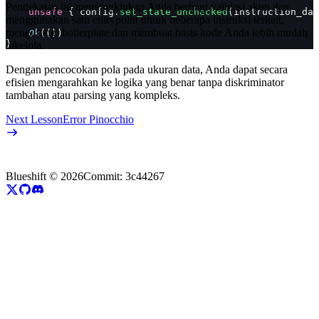
Pendekatan ini memungkinkan Anda berbagi validasi akun dan
    unsafe
 { config
.
set_state_unchecked
(instruction_dat
menggunakan satu entrypoint untuk beberapa instruksi terkait,
mengurangi boilerplate dan membuat basis kode Anda lebih mudah
    Ok
(())
}
dikelola.
Dengan pencocokan pola pada ukuran data, Anda dapat secara
efisien mengarahkan ke logika yang benar tanpa diskriminator
tambahan atau parsing yang kompleks.
Next Lesson
Error Pinocchio
Blueshift ©
2026
Commit:
3c44267