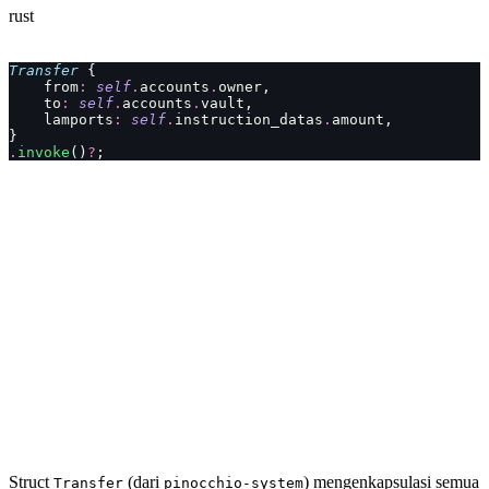
rust
Transfer
 {
    from
:
 self
.
accounts
.
owner,
    to
:
 self
.
accounts
.
vault,
    lamports
:
 self
.
instruction_datas
.
amount,
}
.
invoke
()
?
;
Struct
(dari
) mengenkapsulasi semua
Transfer
pinocchio-system