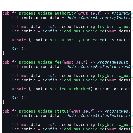
pub
 fn
 process_update_authority
(
&mut
 self
) 
->
 ProgramRe
    let
 instruction_data 
=
 UpdateConfigAuthorityInstruc
    let
 mut
 data 
=
 self
.
accounts
.
config
.
try_borrow_mut_
    let
 config 
=
 Config
::
load_mut_unchecked
(
&mut
 data)
?
    unsafe
 { config
.
set_authority_unchecked
(instruction
    Ok
(())
}
pub
 fn
 process_update_fee
(
&mut
 self
) 
->
 ProgramResult
 {
    let
 instruction_data 
=
 UpdateConfigFeeInstructionDa
    let
 mut
 data 
=
 self
.
accounts
.
config
.
try_borrow_mut_
    let
 config 
=
 Config
::
load_mut_unchecked
(
&mut
 data)
?
    unsafe
 { config
.
set_fee_unchecked
(instruction_data
.
    Ok
(())
}
pub
 fn
 process_update_status
(
&mut
 self
) 
->
 ProgramResul
    let
 instruction_data 
=
 UpdateConfigStatusInstructio
    let
 mut
 data 
=
 self
.
accounts
.
config
.
try_borrow_mut_
    let
 config 
=
 Config
::
load_mut_unchecked
(
&mut
 data)
?