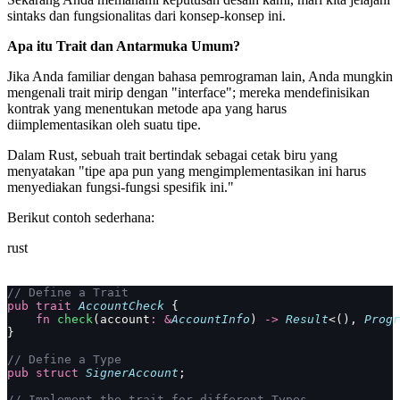
sintaks dan fungsionalitas dari konsep-konsep ini.
Apa itu Trait dan Antarmuka Umum?
Jika Anda familiar dengan bahasa pemrograman lain, Anda mungkin
mengenali trait mirip dengan "interface"; mereka mendefinisikan
kontrak yang menentukan metode apa yang harus
diimplementasikan oleh suatu tipe.
Dalam Rust, sebuah trait bertindak sebagai cetak biru yang
menyatakan "tipe apa pun yang mengimplementasikan ini harus
menyediakan fungsi-fungsi spesifik ini."
Berikut contoh sederhana:
rust
// Define a Trait
pub
 trait
 AccountCheck
 {
    fn
 check
(account
:
 &
AccountInfo
) 
->
 Result
<(), 
Progr
}
// Define a Type
pub
 struct
 SignerAccount
;
// Implement the trait for different Types