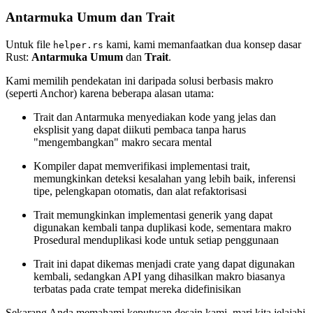
Antarmuka Umum dan Trait
Untuk file
kami, kami memanfaatkan dua konsep dasar
helper.rs
Rust:
Antarmuka Umum
dan
Trait
.
Kami memilih pendekatan ini daripada solusi berbasis makro
(seperti Anchor) karena beberapa alasan utama:
Trait dan Antarmuka menyediakan kode yang jelas dan
eksplisit yang dapat diikuti pembaca tanpa harus
"mengembangkan" makro secara mental
Kompiler dapat memverifikasi implementasi trait,
memungkinkan deteksi kesalahan yang lebih baik, inferensi
tipe, pelengkapan otomatis, dan alat refaktorisasi
Trait memungkinkan implementasi generik yang dapat
digunakan kembali tanpa duplikasi kode, sementara makro
Prosedural menduplikasi kode untuk setiap penggunaan
Trait ini dapat dikemas menjadi crate yang dapat digunakan
kembali, sedangkan API yang dihasilkan makro biasanya
terbatas pada crate tempat mereka didefinisikan
Sekarang Anda memahami keputusan desain kami, mari kita jelajahi