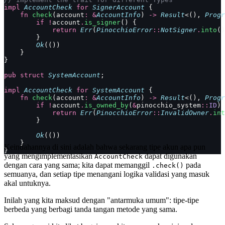
impl
 AccountCheck
 for
 SignerAccount
 {
    fn
 check
(account
:
 &
AccountInfo
) 
->
 Result
<(), 
Progr
        if
 !
account
.
is_signer
() {
            return
 Err
(
PinocchioError
::
NotSigner
.
into
()
        }
        Ok
(())
    }
}
pub
 struct
 SystemAccount
;
impl
 AccountCheck
 for
 SystemAccount
 {
    fn
 check
(account
:
 &
AccountInfo
) 
->
 Result
<(), 
Progr
        if
 !
account
.
is_owned_by
(
&
pinocchio_system
::
ID
) 
            return
 Err
(
PinocchioError
::
InvalidOwner
.
int
        }
        Ok
(())
    }
Keindahannya di sini adalah bahwa sekarang tipe akun apa pun
}
yang mengimplementasikan
dapat digunakan
AccountCheck
dengan cara yang sama; kita dapat memanggil
pada
.check()
semuanya, dan setiap tipe menangani logika validasi yang masuk
akal untuknya.
Inilah yang kita maksud dengan "antarmuka umum": tipe-tipe
berbeda yang berbagi tanda tangan metode yang sama.