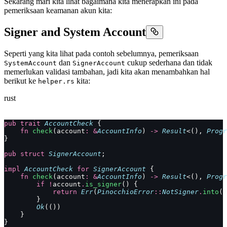
Sekarang mari kita lihat bagaimana kita menerapkan ini pada
pemeriksaan keamanan akun kita:
Signer and System Account
Seperti yang kita lihat pada contoh sebelumnya, pemeriksaan
dan
cukup sederhana dan tidak
SystemAccount
SignerAccount
memerlukan validasi tambahan, jadi kita akan menambahkan hal
berikut ke
kita:
helper.rs
rust
pub
 trait
 AccountCheck
 {
    fn
 check
(account
:
 &
AccountInfo
) 
->
 Result
<(), 
Progr
}
pub
 struct
 SignerAccount
;
impl
 AccountCheck
 for
 SignerAccount
 {
    fn
 check
(account
:
 &
AccountInfo
) 
->
 Result
<(), 
Progr
        if
 !
account
.
is_signer
() {
            return
 Err
(
PinocchioError
::
NotSigner
.
into
()
        }
        Ok
(())
    }
}