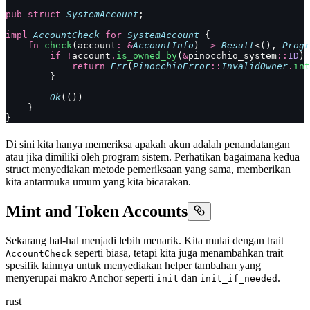
pub
 struct
 SystemAccount
;
impl
 AccountCheck
 for
 SystemAccount
 {
    fn
 check
(account
:
 &
AccountInfo
) 
->
 Result
<(), 
Progr
        if
 !
account
.
is_owned_by
(
&
pinocchio_system
::
ID
) 
            return
 Err
(
PinocchioError
::
InvalidOwner
.
int
        }
        Ok
(())
    }
}
Di sini kita hanya memeriksa apakah akun adalah penandatangan
atau jika dimiliki oleh program sistem. Perhatikan bagaimana kedua
struct menyediakan metode pemeriksaan yang sama, memberikan
kita antarmuka umum yang kita bicarakan.
Mint and Token Accounts
Sekarang hal-hal menjadi lebih menarik. Kita mulai dengan trait
seperti biasa, tetapi kita juga menambahkan trait
AccountCheck
spesifik lainnya untuk menyediakan helper tambahan yang
menyerupai makro Anchor seperti
dan
.
init
init_if_needed
rust