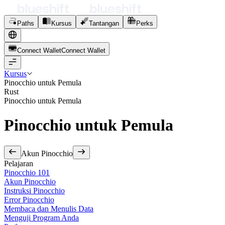
Paths
Kursus
Tantangan
Perks
Connect Wallet
C
o
n
n
e
c
t
W
a
l
l
e
t
Kursus
Pinocchio untuk Pemula
Rust
Pinocchio untuk Pemula
Pinocchio untuk Pemula
Akun Pinocchio
Pelajaran
Pinocchio 101
Akun Pinocchio
Instruksi Pinocchio
Error Pinocchio
Membaca dan Menulis Data
Menguji Program Anda