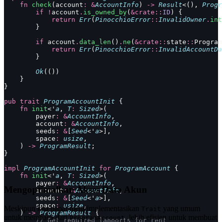
    fn
 check
(account
:
 &
AccountInfo
) 
->
 Result
<(), 
Progr
        if
 !
account
.
is_owned_by
(
&crate::
ID
) {
            return
 Err
(
PinocchioError
::
InvalidOwner
.
int
        }
        if
 account
.
data_len
()
.
ne
(
&crate::
state
::
Program
            return
 Err
(
PinocchioError
::
InvalidAccountDa
        }
        Ok
(())
    }
}
pub
 trait
 ProgramAccountInit
 {
    fn
 init
<'
a
, 
T
:
 Sized
>(
        payer
:
 &
AccountInfo
,
        account
:
 &
AccountInfo
,
        seeds
:
 &
[
Seed
<'
a
>],
        space
:
 usize
,
    ) 
->
 ProgramResult
;
}
impl
 ProgramAccountInit
 for
 ProgramAccount
 {
    fn
 init
<'
a
, 
T
:
 Sized
>(
        payer
:
 &
AccountInfo
,
Mengoptimalkan Akses Data Akun
        account
:
 &
AccountInfo
,
        seeds
:
 &
[
Seed
<'
a
>],
        space
:
 usize
,
Meskipun kita dapat mengimplementasikan
yang umum
Trait
    ) 
->
 ProgramResult
 {
untuk membaca dari
, lebih efisien untuk membuat
ProgramAccount
        // Get required lamports for rent