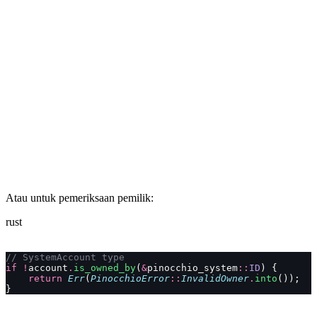
Atau untuk pemeriksaan pemilik:
rust
// SystemAccount type
if
 !
account
.
is_owned_by
(
&
pinocchio_system
::
ID
) {
    return
 Err
(
PinocchioError
::
InvalidOwner
.
into
());
}