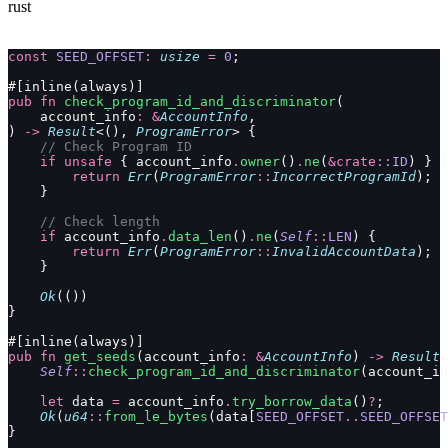
rust
const
 SEED_OFFSET
:
 usize
 =
 0
;
#[inline(always)]
pub
 fn
 check_program_id_and_discriminator
(
    account_info
:
 &
AccountInfo
,
) 
->
 Result
<(), 
ProgramError
> {
    // Check Program ID
    if
 unsafe
 { account_info
.
owner
()
.
ne
(
&crate::
ID
) } {
        return
 Err
(
ProgramError
::
IncorrectProgramId
);
    }
    // Check length
    if
 account_info
.
data_len
()
.
ne
(
Self
::
LEN
) {
        return
 Err
(
ProgramError
::
InvalidAccountData
);
    }
    Ok
(())
}
#[inline(always)]
pub
 fn
 get_seeds
(account_info
:
 &
AccountInfo
) 
->
 Result
<
    Self
::
check_program_id_and_discriminator
(account_in
    let
 data 
=
 account_info
.
try_borrow_data
()
?
;
    Ok
(
u64
::
from_le_bytes
(data[
SEED_OFFSET
..
SEED_OFFSET
}