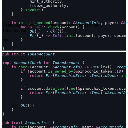
            mint_authority,
            freeze_authority,
        }
.
invoke
()
    }
    fn
 init_if_needed
(account
:
 &
AccountInfo
, payer
:
 &
Ac
Kemudian kita melakukan hal yang sama persis untuk
        match
 Self
::
check
(account) {
:
TokenAccount
            Ok
(_) 
=>
 Ok
(()),
            Err
(_) 
=>
 Self
::
init
(account, payer, decima
rust
        }
    }
}
pub
 struct
 TokenAccount
;
impl
 AccountCheck
 for
 TokenAccount
 {
    fn
 check
(account
:
 &
AccountInfo
) 
->
 Result
<(), 
Progr
        if
 !
account
.
is_owned_by
(
&
pinocchio_token
::
ID
) {
            return
 Err
(
PinocchioError
::
InvalidOwner
.
int
        }
        if
 account
.
data_len
()
.
ne
(
&
pinocchio_token
::
stat
            return
 Err
(
PinocchioError
::
InvalidAccountDa
        }
        Ok
(())
    }
}
pub
 trait
 AccountInit
 {
    fn
 init
(account
:
 &
AccountInfo
, mint
:
 &
AccountInfo
, 