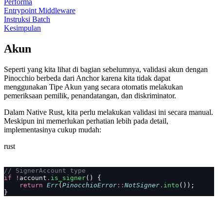
Performa
Entrypoint Middleware
Instruksi Batch
Kesimpulan
Akun
Seperti yang kita lihat di bagian sebelumnya, validasi akun dengan
Pinocchio berbeda dari Anchor karena kita tidak dapat
menggunakan Tipe Akun yang secara otomatis melakukan
pemeriksaan pemilik, penandatangan, dan diskriminator.
Dalam Native Rust, kita perlu melakukan validasi ini secara manual.
Meskipun ini memerlukan perhatian lebih pada detail,
implementasinya cukup mudah:
rust
// SignerAccount type
if
 !
account
.
is_signer
() {
    return
 Err
(
PinocchioError
::
NotSigner
.
into
());
}