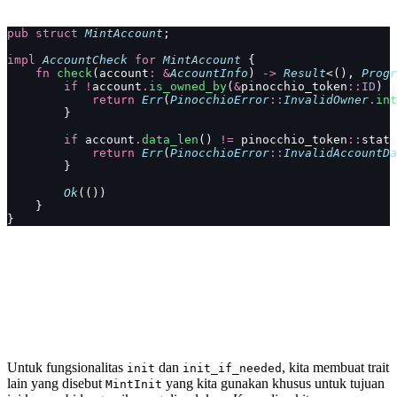
pub
 struct
 MintAccount
;
impl
 AccountCheck
 for
 MintAccount
 {
    fn
 check
(account
:
 &
AccountInfo
) 
->
 Result
<(), 
Progr
        if
 !
account
.
is_owned_by
(
&
pinocchio_token
::
ID
) {
            return
 Err
(
PinocchioError
::
InvalidOwner
.
int
        }
        if
 account
.
data_len
() 
!=
 pinocchio_token
::
state
            return
 Err
(
PinocchioError
::
InvalidAccountDa
        }
        Ok
(())
    }
}
Untuk fungsionalitas
dan
, kita membuat trait
init
init_if_needed
lain yang disebut
yang kita gunakan khusus untuk tujuan
MintInit