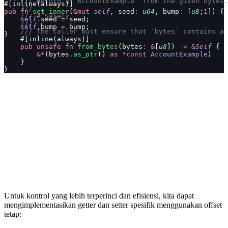
    /// Return a `AccountExample` from the given bytes.
#[inline(always)]
    ///
pub
 fn
 set_inner
(
&mut
 self
, seed
:
 u64
, bump
:
 [
u8
;
1
]) {
    /// # Safety
    self
.
seed 
=
 seed;
    ///
    self
.
bump 
=
 bump;
    /// The caller must ensure that `bytes` contains a 
}
    #[inline(always)]
    pub
 unsafe
 fn
 from_bytes
(bytes
:
 &
[
u8
]) 
->
 &
Self
 {
        &*
(bytes
.
as_ptr
() 
as
 *const
 AccountExample
)
    }
}
Untuk kontrol yang lebih terperinci dan efisiensi, kita dapat
mengimplementasikan getter dan setter spesifik menggunakan offset
tetap: