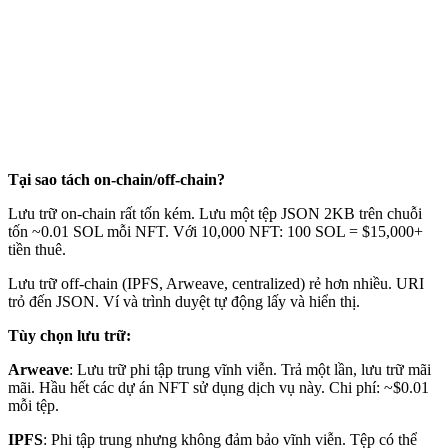
Tại sao tách on-chain/off-chain?
Lưu trữ on-chain rất tốn kém. Lưu một tệp JSON 2KB trên chuỗi
tốn ~0.01 SOL mỗi NFT. Với 10,000 NFT: 100 SOL = $15,000+
tiền thuê.
Lưu trữ off-chain (IPFS, Arweave, centralized) rẻ hơn nhiều. URI
trỏ đến JSON. Ví và trình duyệt tự động lấy và hiển thị.
Tùy chọn lưu trữ:
Arweave
: Lưu trữ phi tập trung vĩnh viễn. Trả một lần, lưu trữ mãi
mãi. Hầu hết các dự án NFT sử dụng dịch vụ này. Chi phí: ~$0.01
mỗi tệp.
IPFS
: Phi tập trung nhưng không đảm bảo vĩnh viễn. Tệp có thể