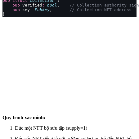
pub
 struct
 Collection
 {
    pub
 verified
:
 bool
,    
// Collection authority sign
    pub
 key
:
 Pubkey
,       
// Collection NFT address
}
Quy trình xác minh:
Đúc một NFT bộ sưu tập (supply=1)
Đúc các NFT riêng lẻ với trường collection trỏ đến NFT bộ