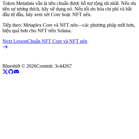
Token Metadata vẫn là tiêu chuẩn được hỗ trợ rộng rãi nhất. Nếu ưu
tiên sự tương thích, hãy sử dụng nó. Nếu tối ưu hóa chi phí và bắt
đầu từ đầu, hãy xem xét Core hoặc NFT nén.
Tiếp theo: Metaplex Core và NFT nén—các phương pháp mới hơn,
hiệu quả hơn cho NFT trên Solana.
Next Lesson
Chuẩn NFT Core và NFT nén
Blueshift ©
2026
Commit:
3c44267