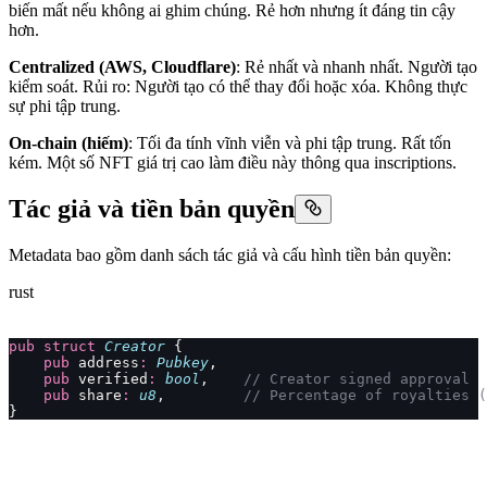
biến mất nếu không ai ghim chúng. Rẻ hơn nhưng ít đáng tin cậy
hơn.
Centralized (AWS, Cloudflare)
: Rẻ nhất và nhanh nhất. Người tạo
kiểm soát. Rủi ro: Người tạo có thể thay đổi hoặc xóa. Không thực
sự phi tập trung.
On-chain (hiếm)
: Tối đa tính vĩnh viễn và phi tập trung. Rất tốn
kém. Một số NFT giá trị cao làm điều này thông qua inscriptions.
Tác giả và tiền bản quyền
Metadata bao gồm danh sách tác giả và cấu hình tiền bản quyền:
rust
pub
 struct
 Creator
 {
    pub
 address
:
 Pubkey
,
    pub
 verified
:
 bool
,    
// Creator signed approval
    pub
 share
:
 u8
,         
// Percentage of royalties (
}