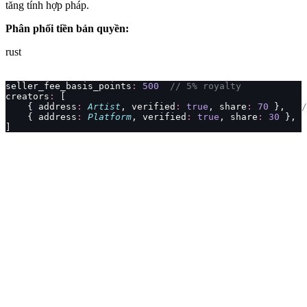
tăng tính hợp pháp.
Phân phối tiền bản quyền:
rust
seller_fee_basis_points
:
 500
  // 5% royalty
creators
:
 [
    { address
:
 Artist
, verified
:
 true
, share
:
 70
 },   
/
    { address
:
 Platform
, verified
:
 true
, share
:
 30
 },  
]