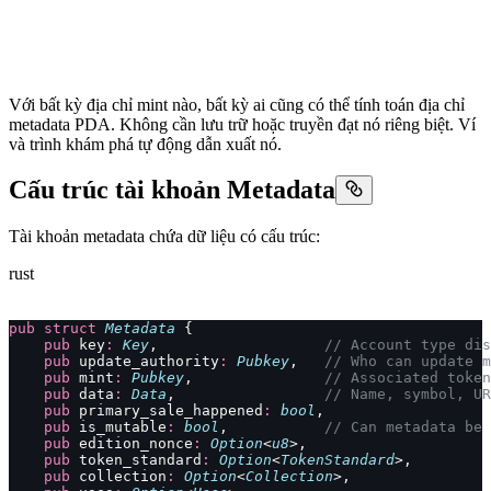
Với bất kỳ địa chỉ mint nào, bất kỳ ai cũng có thể tính toán địa chỉ
metadata PDA. Không cần lưu trữ hoặc truyền đạt nó riêng biệt. Ví
và trình khám phá tự động dẫn xuất nó.
Cấu trúc tài khoản Metadata
Tài khoản metadata chứa dữ liệu có cấu trúc:
rust
pub
 struct
 Metadata
 {
    pub
 key
:
 Key
,                   
// Account type dis
    pub
 update_authority
:
 Pubkey
,   
// Who can update m
    pub
 mint
:
 Pubkey
,               
// Associated token
    pub
 data
:
 Data
,                 
// Name, symbol, UR
    pub
 primary_sale_happened
:
 bool
,
    pub
 is_mutable
:
 bool
,           
// Can metadata be 
    pub
 edition_nonce
:
 Option
<
u8
>,
    pub
 token_standard
:
 Option
<
TokenStandard
>,
    pub
 collection
:
 Option
<
Collection
>,