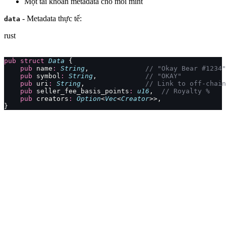
Một tài khoản metadata cho mỗi mint
- Metadata thực tế:
data
rust
pub
 struct
 Data
 {
    pub
 name
:
 String
,              
// "Okay Bear #1234"
    pub
 symbol
:
 String
,            
// "OKAY"
    pub
 uri
:
 String
,               
// Link to off-chain
    pub
 seller_fee_basis_points
:
 u16
,  
// Royalty %
    pub
 creators
:
 Option
<
Vec
<
Creator
>>,
}