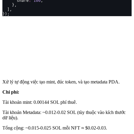
      share
:
 100
,
    },
  ],
});
Xử lý tự động việc tạo mint, đúc token, và tạo metadata PDA.
Chi phí:
Tài khoản mint: 0.00144 SOL phí thuê.
Tài khoản Metadata: ~0.012-0.02 SOL (tùy thuộc vào kích thước
dữ liệu).
Tổng cộng: ~0.015-0.025 SOL mỗi NFT ≈ $0.02-0.03.