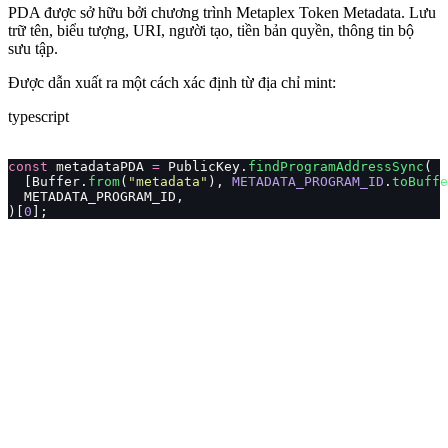
PDA được sở hữu bởi chương trình Metaplex Token Metadata. Lưu
trữ tên, biểu tượng, URI, người tạo, tiền bản quyền, thông tin bộ
sưu tập.
Được dẫn xuất ra một cách xác định từ địa chỉ mint:
typescript
const
 metadataPDA 
=
 PublicKey.
findProgramAddressSync
(
  [Buffer.
from
(
"
metadata
"
), 
METADATA_PROGRAM_ID
.
toBuffe
  METADATA_PROGRAM_ID,
)[
0
];