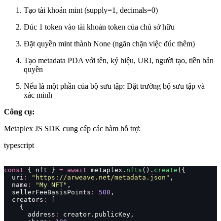
Tạo tài khoản mint (supply=1, decimals=0)
Đúc 1 token vào tài khoản token của chủ sở hữu
Đặt quyền mint thành None (ngăn chặn việc đúc thêm)
Tạo metadata PDA với tên, ký hiệu, URI, người tạo, tiền bản
quyền
Nếu là một phần của bộ sưu tập: Đặt trường bộ sưu tập và
xác minh
Công cụ:
Metaplex JS SDK cung cấp các hàm hỗ trợ:
typescript
const
 { nft } 
=
 await
 metaplex.
nfts
().
create
({
  uri
:
 "
https://arweave.net/metadata.json
"
,
  name
:
 "
My NFT
"
,
  sellerFeeBasisPoints
:
 500
,
  creators
:
 [
    {
      address
:
 creator.publicKey,