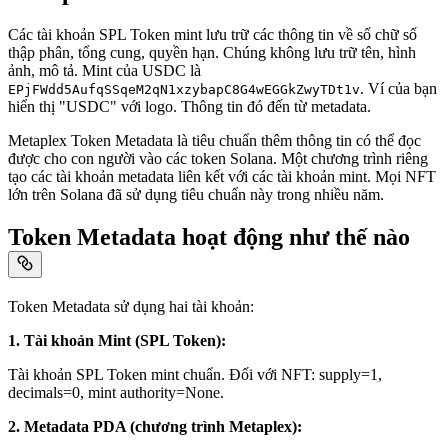
Các tài khoản SPL Token mint lưu trữ các thông tin về số chữ số
thập phân, tổng cung, quyền hạn. Chúng không lưu trữ tên, hình
ảnh, mô tả. Mint của USDC là
. Ví của bạn
EPjFWdd5AufqSSqeM2qN1xzybapC8G4wEGGkZwyTDt1v
hiển thị "USDC" với logo. Thông tin đó đến từ metadata.
Metaplex Token Metadata là tiêu chuẩn thêm thông tin có thể đọc
được cho con người vào các token Solana. Một chương trình riêng
tạo các tài khoản metadata liên kết với các tài khoản mint. Mọi NFT
lớn trên Solana đã sử dụng tiêu chuẩn này trong nhiều năm.
Token Metadata hoạt động như thế nào
Token Metadata sử dụng hai tài khoản:
1. Tài khoản Mint (SPL Token):
Tài khoản SPL Token mint chuẩn. Đối với NFT: supply=1,
decimals=0, mint authority=None.
2. Metadata PDA (chương trình Metaplex):