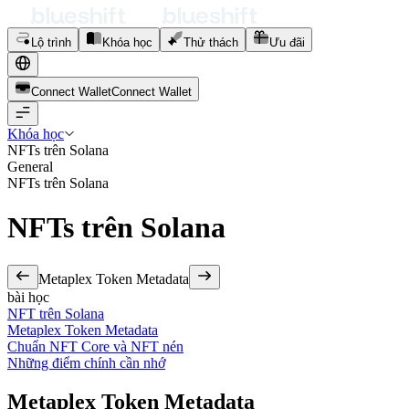
Lộ trình
Khóa học
Thử thách
Ưu đãi
Connect Wallet
C
o
n
n
e
c
t
W
a
l
l
e
t
Khóa học
NFTs trên Solana
General
NFTs trên Solana
NFTs trên Solana
Metaplex Token Metadata
bài học
NFT trên Solana
Metaplex Token Metadata
Chuẩn NFT Core và NFT nén
Những điểm chính cần nhớ
Metaplex Token Metadata