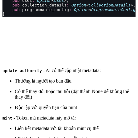
    pub
 uses
:
 Option
<
Uses
>,
    pub
 collection_details
:
 Option
<
CollectionDetails
>,
    pub
 programmable_config
:
 Option
<
ProgrammableConfig
>
}
- Ai có thể cập nhật metadata:
update_authority
Thường là người tạo ban đầu
Có thể thay đổi hoặc thu hồi (đặt thành None để không thể
thay đổi)
Độc lập với quyền hạn của mint
- Token mà metadata này mô tả:
mint
Liên kết metadata với tài khoản mint cụ thể