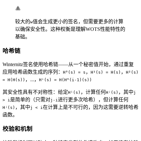
较大的
值会生成更小的签名，但需要更多的计算
w
以确保安全性。这种权衡是理解WOTS性能特性的
基础。
哈希链
Winternitz签名使用哈希链——从一个秘密值开始，通过重复
应用哈希函数生成的序列：
，
，
H⁰(s) = s
H¹(s) = H(s)
H²(s)
，...，
= H(H(s))
Hⁱ(s) = H(H^(i-1)(s))
其安全性具有不对称性：给定
，计算任何
，其中
Hⁱ(s)
Hʲ(s)
j
是简单的（只需对
进行更多次哈希），但计算任何
> i
j-i
，其中
在计算上是不可行的，因为这需要逆转哈希
Hʲ(s)
j < i
函数。
校验和机制