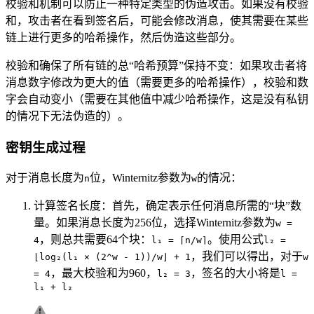
校验和机制可以防止一种特定类型的伪造攻击。如果没有校验
和，攻击者在看到签名后，可能会修改消息，使其需要在某些
链上进行更多的哈希操作，然后伪造这些部分。
校验和确保了所有链的总“哈希预算”保持不变：如果攻击者将
消息数字修改为更大的值（需要更多的哈希操作），校验和数
字会自动变小（需要在其他值中减少哈希操作，这是没有私钥
的情况下无法伪造的）。
密钥生成过程
对于消息长度为
位，Winternitz参数为
的情况：
n
w
计算签名长度：首先，确定表示任何消息所需的“块”数
量。如果消息长度为256位，选择Winternitz参数为
w =
，则总共需要64个块：
。使用公式
4
l₁ = ⌈n/w⌉
l₂ =
，我们可以得出，对于
⌊log₂(l₁ × (2^w - 1))/w⌋ + 1
w
，最大校验和为960，
，签名的大小将是
= 4
l₂ = 3
l =
l₁ + l₂