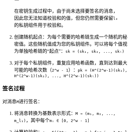
在密钥生成过程中，由于尚未选择要签名的消息，
因此您无法知道校验和的值，但您仍然需要保留
l₂
的私钥组件用于校验和。
创建随机起点：为每个需要的哈希链生成一个随机的秘
密值。这些随机值成为您的私钥组件。可以将每个值视
为单独哈希链的“起点”：
sk = (sk₁, sk₂, ..., skₗ)
对于每个私钥组件，重复应用哈希函数，直到达到最大
可能的哈希次数（
）：
2^w - 1
pk = (H^(2^w-1)(sk₁),
H^(2^w-1)(sk₂), ..., H^(2^w-1)(skₗ))
签名过程
对消息
进行签名：
M
将消息转换为基数表示形式：
M → (m₁, m₂, ...,
，其中每个
m_l₁)
mᵢ ∈ [0, 2^w - 1]