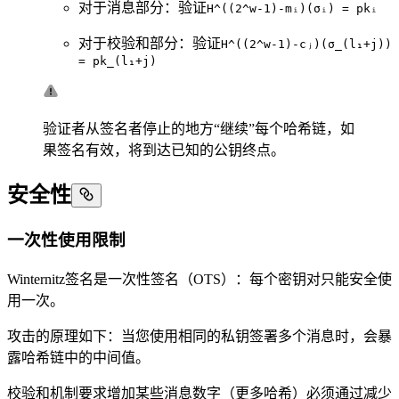
对于消息部分：验证
H^((2^w-1)-mᵢ)(σᵢ) = pkᵢ
对于校验和部分：验证
H^((2^w-1)-cⱼ)(σ_(l₁+j))
= pk_(l₁+j)
验证者从签名者停止的地方“继续”每个哈希链，如
果签名有效，将到达已知的公钥终点。
安全性
一次性使用限制
Winternitz签名是一次性签名（OTS）：每个密钥对只能安全使
用一次。
攻击的原理如下：当您使用相同的私钥签署多个消息时，会暴
露哈希链中的中间值。
校验和机制要求增加某些消息数字（更多哈希）必须通过减少