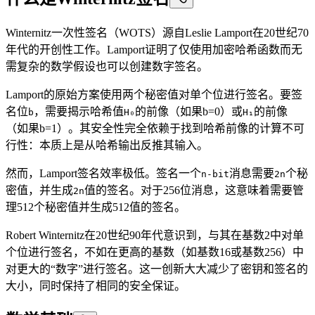
Winternitz一次性签名（WOTS）源自Leslie Lamport在20世纪70
年代的开创性工作。Lamport证明了仅使用加密哈希函数而无
需复杂的数学假设也可以创建数字签名。
Lamport的原始方案使用两个秘密值对单个位进行签名。要签
名位
，需要揭示哈希值
的前像（如果b=0）或
的前像
b
H₀
H₁
（如果b=1）。其安全性完全依赖于找到哈希前像的计算不可
行性：本质上是从哈希输出反推其输入。
然而，Lamport签名效率极低。签名一个
消息需要
个秘
n-bit
2n
密值，并生成
值的签名。对于256位消息，这意味着需要管
2n
理512个秘密值并生成512值的签名。
Robert Winternitz在20世纪90年代意识到，与其在基数2中对单
个位进行签名，不如在更高的基数（如基数16或基数256）中
对更大的“数字”进行签名。这一创新大大减少了密钥和签名的
大小，同时保持了相同的安全保证。