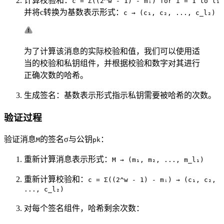
计算校验和：
c = Σ((2^w - 1) - mᵢ) for i = 1 to l₁
并将c转换为基数表示形式：
c → (c₁, c₂, ..., c_l₂)
为了计算该消息的实际校验和值，我们可以使用适
当的校验和私钥组件，并根据校验和数字对其进行
正确次数的哈希。
生成签名：基数表示形式指示私钥需要被哈希的次数。
验证过程
验证消息
的签名σ与公钥
：
M
pk
重新计算消息表示形式：
M → (m₁, m₂, ..., m_l₁)
重新计算校验和：
c = Σ((2^w - 1) - mᵢ) → (c₁, c₂,
..., c_l₂)
对每个签名组件，哈希剩余次数：