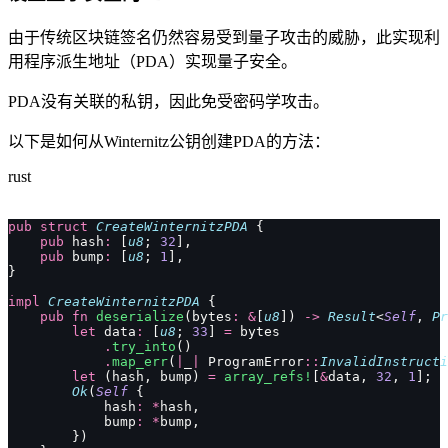
由于传统区块链签名仍然容易受到量子攻击的威胁，此实现利
用程序派生地址（PDA）实现量子安全。
PDA没有关联的私钥，因此免受密码学攻击。
以下是如何从Winternitz公钥创建PDA的方法：
rust
pub
 struct
 CreateWinternitzPDA
 {
    pub
 hash
:
 [
u8
; 
32
],
    pub
 bump
:
 [
u8
; 
1
],
}
impl
 CreateWinternitzPDA
 {
    pub
 fn
 deserialize
(bytes
:
 &
[
u8
]) 
->
 Result
<
Self
, 
Pr
        let
 data
:
 [
u8
; 
33
] 
=
 bytes
            .
try_into
()
            .
map_err
(
|
_
|
 ProgramError
::
InvalidInstructi
        let
 (hash, bump) 
=
 array_refs!
[
&
data, 
32
, 
1
];
        Ok
(
Self
 {
            hash
:
 *
hash,
            bump
:
 *
bump,
        })