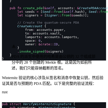
    }
    pub
 fn
 create_pda
(
&
self
, accounts
:
 &
CreatePDAAccoun
        let
 seeds 
=
 [
Seed
::
from
(
&
self
.
hash), 
Seed
::
from
        let
 signers 
=
 [
Signer
::
from
(
&
seeds)];
        // Create the quantum-secure PDA
        CreateAccount
 {
            from
:
 accounts
.
payer,
            to
:
 accounts
.
vault,
            lamports
:
 accounts
.
lamports,
            space
:
 0
,
            owner
:
 &crate::
ID
,
        }
        .
invoke_signed
(
&
signers)
    }
PDA 的派生中使用的哈希是由公钥的 32 个组成部
}
分中的 28 个创建的 Merkle 根。这是因为如前所
述，我们只能容纳截断的签名。
Winternitz 验证的核心涉及从签名和消息中恢复公钥，然后验
证其是否与预期的 PDA 匹配。以下是完整的验证流程：
rust
pub
 struct
 VerifyWinternitzSignature
 {
    pub
 signature
:
 WinternitzSignature
,