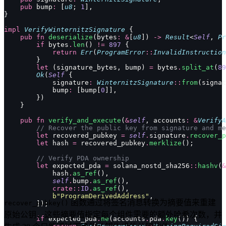
    pub
 bump
:
 [
u8
; 
1
],
}
impl
 VerifyWinternitzSignature
 {
    pub
 fn
 deserialize
(bytes
:
 &
[
u8
]) 
->
 Result
<
Self
, 
Pr
        if
 bytes
.
len
() 
!=
 897
 {
            return
 Err
(
ProgramError
::
InvalidInstruction
        }
        let
 (signature_bytes, bump) 
=
 bytes
.
split_at
(
89
        Ok
(
Self
 {
            signature
:
 WinternitzSignature
::
from
(signat
            bump
:
 [bump[
0
]],
        })
    }
    pub
 fn
 verify_and_execute
(
&
self
, accounts
:
 &
VerifyA
        // Recover the public key from signature and me
        let
 recovered_pubkey 
=
 self
.
signature
.
recover_p
        let
 hash 
=
 recovered_pubkey
.
merklize
();
        // Verify PDA ownership
        let
 expected_pda 
=
 solana_nostd_sha256
::
hashv
(
&
            hash
.
as_ref
(),
            self
.
bump
.
as_ref
(),
            crate::
ID
.
as_ref
(),
            b"ProgramDerivedAddress"
,
函数通过将签名消息转换为摘要值来重建
recover_pubkey()
        ]);
原始公钥，这些摘要值指定每个组件需要的额外哈希次数，并
        if
 expected_pda
.
ne
(accounts
.
pda
.
key
()) {