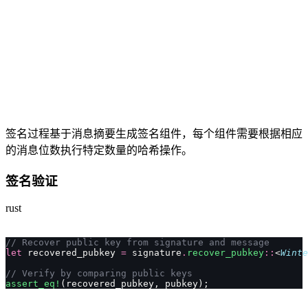
签名过程基于消息摘要生成签名组件，每个组件需要根据相应
的消息位数执行特定数量的哈希操作。
签名验证
rust
// Recover public key from signature and message
let
 recovered_pubkey 
=
 signature
.
recover_pubkey
::
<
Winte
// Verify by comparing public keys
assert_eq!
(recovered_pubkey, pubkey);