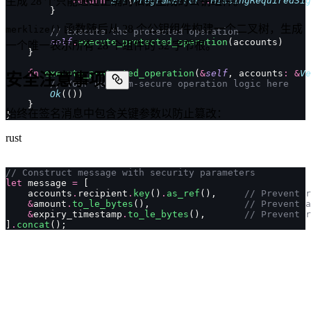
            return
生成 28 个只能通过正确的私钥生成的公钥组件。
 Err
(
ProgramError
::
MissingRequiredSig
        }
函数随后从 28 个公钥组件构建一个二叉树，生成
merklize()
        // Execute the protected operation
        self
.
execute_protected_operation
(accounts)
一个唯一表示所有 28 个组件的 32 字节根。
    }
    fn
 execute_protected_operation
(
&
self
, accounts
:
 &
Ve
安全注意事项
        // Your quantum-secure operation logic here
        Ok
(())
    }
始终在签名消息中包含关键参数以防止篡改：
}
rust
// Construct message with security parameters
let
 message 
=
 [
    accounts
.
recipient
.
key
()
.
as_ref
(),     
// Prevent r
    &
amount
.
to_le_bytes
(),                 
// Prevent a
    &
expiry_timestamp
.
to_le_bytes
(),       
// Prevent r
]
.
concat
();