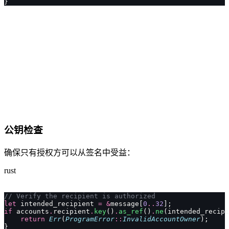
}
公钥检查
确保只有授权方可以从签名中受益：
rust
// Verify the recipient is authorized
let
 intended_recipient 
=
 &
message[
0
..
32
];
if
 accounts
.
recipient
.
key
()
.
as_ref
()
.
ne
(intended_recipi
    return
 Err
(
ProgramError
::
InvalidAccountOwner
);
}