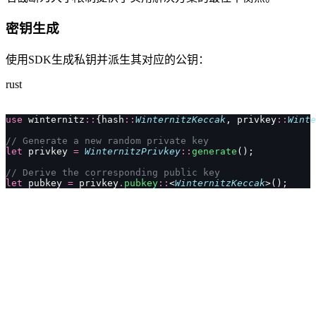
密钥生成
使用SDK生成私钥并派生其对应的公钥：
rust
use
 winternitz
::
{hash
::
WinternitzKeccak
, privkey
::
Winte
// Generate a new random private key
let
 privkey 
=
 WinternitzPrivkey
::
generate
();
// Derive the corresponding public key
let
 pubkey 
=
 privkey
.
pubkey
::
<
WinternitzKeccak
>();