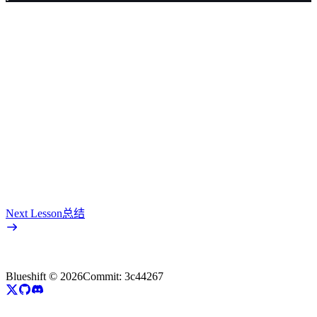
Next Lesson
总结
Blueshift ©
2026
Commit:
3c44267