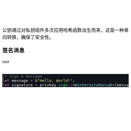
公钥通过对私钥组件多次应用哈希函数派生而来，这是一种单
向转换，确保了安全性。
签名消息
rust
// Sign a message
let
 message 
=
 b"Hello, World!"
;
let
 signature 
=
 privkey
.
sign
::
<
WinternitzKeccak
>(messag