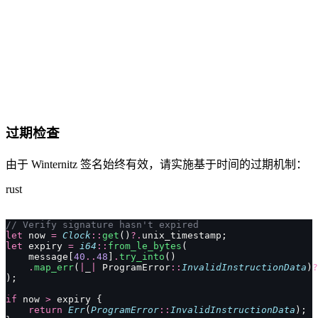
过期检查
由于 Winternitz 签名始终有效，请实施基于时间的过期机制：
rust
// Verify signature hasn't expired
let
 now 
=
 Clock
::
get
()
?.
unix_timestamp;
let
 expiry 
=
 i64
::
from_le_bytes
(
    message[
40
..
48
]
.
try_into
()
    .
map_err
(
|
_
|
 ProgramError
::
InvalidInstructionData
)
?
);
if
 now 
>
 expiry {
    return
 Err
(
ProgramError
::
InvalidInstructionData
);