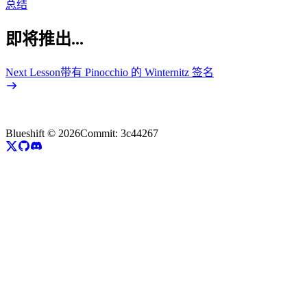
总结
即将推出...
Next Lesson
带有 Pinocchio 的 Winternitz 签名
Blueshift ©
2026
Commit:
3c44267