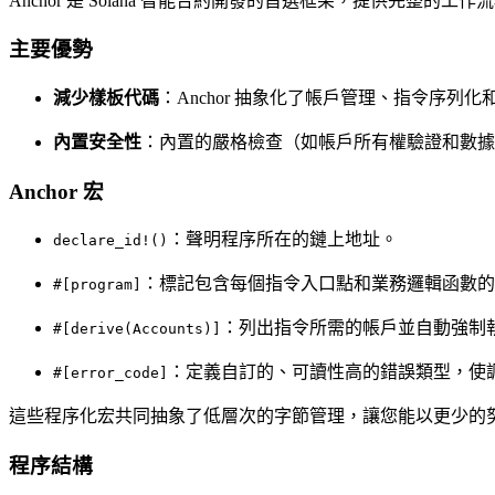
Anchor 是 Solana 智能合約開發的首選框架，提供完整
主要優勢
減少樣板代碼
：Anchor 抽象化了帳戶管理、指令序
內置安全性
：內置的嚴格檢查（如帳戶所有權驗證和數據
Anchor 宏
：聲明程序所在的鏈上地址。
declare_id!()
：標記包含每個指令入口點和業務邏輯函數的
#[program]
：列出指令所需的帳戶並自動強制
#[derive(Accounts)]
：定義自訂的、可讀性高的錯誤類型，使
#[error_code]
這些程序化宏共同抽象了低層次的字節管理，讓您能以更少的努力交
程序結構