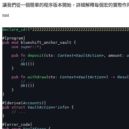
讓我們從一個簡單的程序版本開始，詳細解釋每個宏的實際作
rust
declare_id!
(
"222222222222222222222222222222222222222222
#[program]
pub
 mod
 blueshift_anchor_vault {
    use
 super
::*
;
    pub
 fn
 deposit
(ctx
:
 Context
<
VaultAction
>, amount
:
 u
        // ...
        Ok
(())
    }
    pub
 fn
 withdraw
(ctx
:
 Context
<
VaultAction
>) 
->
 Resul
        // ...
        Ok
(())
    }
}
#[derive(
Accounts
)]
pub
 struct
 VaultAction
<'
info
> {
    // ...
}
#[error_code]
pub
 enum
 VaultError
 {