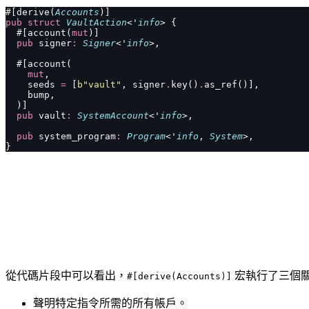
#[derive(
Accounts
)]
pub
 struct
 VaultAction
<'
info
> {
  #[account(
mut
)]
  pub
 signer
:
 Signer
<'
info
>,
  #[account(
    mut
,
    seeds 
=
 [
b"vault"
, signer
.
key()
.
as_ref()],
    bump,
  )]
  pub
 vault
:
 SystemAccount
<'
info
>,
  pub
 system_program
:
 Program
<'
info
, 
System
>,
}
從代碼片段中可以看出，
宏執行了三個
#[derive(Accounts)]
聲明特定指令所需的所有帳戶。