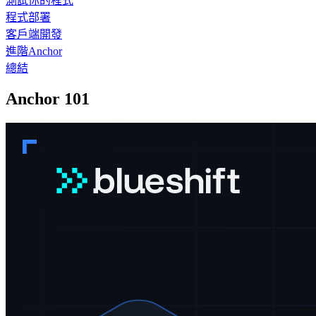
測試你的程式
程式部署
客戶端開發
進階Anchor
總結
Anchor 101