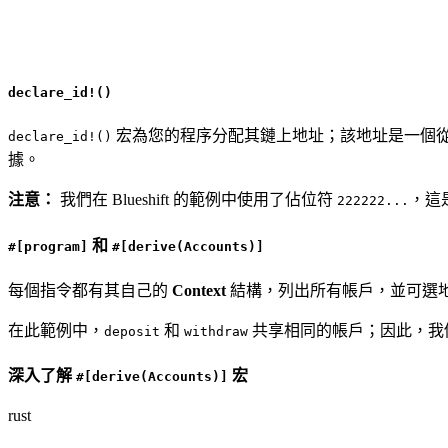
declare_id!()
宏為您的程序分配其鏈上地址；該地址是一個
declare_id!()
據。
注意：
我們在 Blueshift 的範例中使用了佔位符
，這
222222...
和
#[program]
#[derive(Accounts)]
每個指令都有其自己的
Context
結構，列出所有帳戶，並可選
在此範例中，
和
共享相同的帳戶；因此，我
deposit
withdraw
深入了解
宏
#[derive(Accounts)]
rust