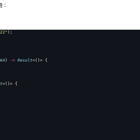
用：
22"
);
64
) 
->
 Result
<()> {
t
<()> {