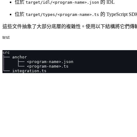
位於
的 IDL
target/idl/<program-name>.json
位於
的 TypeScript SD
target/types/<program-name>.ts
這些文件抽象了大部分底層的複雜性。使用以下結構將它們傳輸到您的 
text
src
├── anchor
│     ├── <program-name>.json
│     └── <program-name>.ts
└── integration.ts