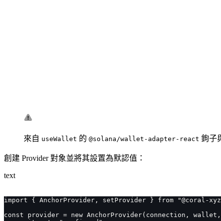
來自
的
鉤子與
useWallet
@solana/wallet-adapter-react
創建 Provider 對象並將其設置為默認值：
text
import { AnchorProvider, setProvider } from "@coral-xyz
const provider = new AnchorProvider(connection, wallet,