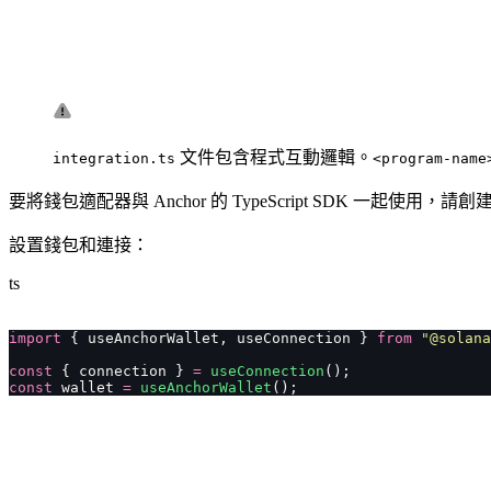
文件包含程式互動邏輯。
integration.ts
<program-name
要將錢包適配器與 Anchor 的 TypeScript SDK 一起使用，請創
設置錢包和連接：
ts
import
 { useAnchorWallet, useConnection } 
from
 "
@solana
const
 { connection } 
=
 useConnection
();
const
 wallet 
=
 useAnchorWallet
();