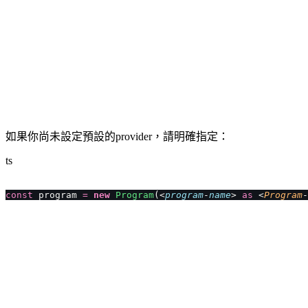
如果你尚未設定預設的provider，請明確指定：
ts
const
 program 
=
 new
 Program
(<
program
-
name
> 
as
 <
Program
-