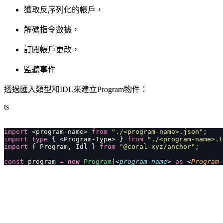
獲取反序列化的帳戶，
解碼指令數據，
訂閱帳戶更改，
監聽事件
透過匯入類型和IDL來建立Program物件：
ts
import
 <program-name> 
from
 "
./<program-name>.json
"
;
import
 type
 { <Program-Type> } 
from
 "
./<program-name>.t
import
 { Program, Idl } 
from
 "
@coral-xyz/anchor
"
;
const
 program 
=
 new
 Program
(<
program
-
name
> 
as
 <
Program
-