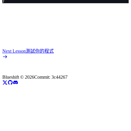
}
Next Lesson
測試你的程式
Blueshift ©
2026
Commit:
3c44267