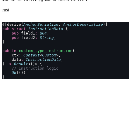
rust
#[derive(
AnchorSerialize
, 
AnchorDeserialize
)]
pub
 struct
 InstructionData
 {
    pub
 field1
:
 u64
,
    pub
 field2
:
 String
,
}
pub
 fn
 custom_type_instruction
(
    ctx
:
 Context
<
Custom
>,
    data
:
 InstructionData
,
) 
->
 Result
<()> {
    // Instruction logic
    Ok
(())
}