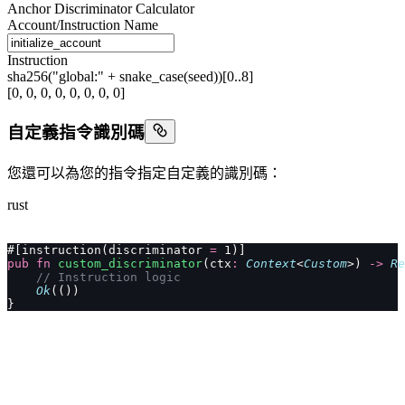
Anchor Discriminator Calculator
Account/Instruction Name
Instruction
sha256("global:" + snake_case(seed))[0..8]
[0, 0, 0, 0, 0, 0, 0, 0]
自定義指令識別碼
您還可以為您的指令指定自定義的識別碼：
rust
#[instruction(discriminator 
=
 1)]
pub
 fn
 custom_discriminator
(ctx
:
 Context
<
Custom
>) 
->
 Re
    // Instruction logic
    Ok
(())
}