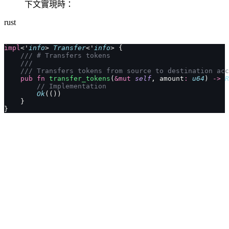
下文實現時：
rust
impl
<'
info
> 
Transfer
<'
info
> {
    /// # Transfers tokens
    ///
    /// Transfers tokens from source to destination acc
    pub
 fn
 transfer_tokens
(
&mut
 self
, amount
:
 u64
) 
->
 R
        // Implementation
        Ok
(())
    }
}