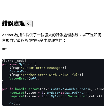
錯誤處理
Anchor 為指令提供了一個強大的錯誤處理系統。以下是如何
實現自定義錯誤並在指令中處理它們：
rust
#[error_code]
pub
 enum
 MyError
 {
    #[msg(
"Custom error message"
)]
    CustomError
,
    #[msg(
"Another error with value: {0}"
)]
    ValueError
(
u64
),
}
pub
 fn
 handle_errors
(ctx
:
 Context
<
HandleErrors
>, value
:
    require!
(value 
>
 0
, 
MyError
::
CustomError
);
    require!
(value 
<
 100
, 
MyError
::
ValueError
(value));
    Ok
(())