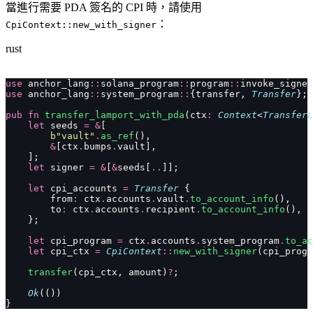
當進行需要 PDA 簽名的 CPI 時，請使用
：
CpiContext::new_with_signer
rust
use
 anchor_lang
::
solana_program
::
program
::
invoke_signed
use
 anchor_lang
::
system_program
::
{transfer, 
Transfer
};
pub
 fn
 transfer_lamport_with_pda
(ctx
:
 Context
<
TransferL
    let
 seeds 
=
 &
[
        b"vault"
.
as_ref
(),
        &
[ctx
.
bumps
.
vault],
    ];
    let
 signer 
=
 &
[
&
seeds[
..
]];
    let
 cpi_accounts 
=
 Transfer
 {
        from
:
 ctx
.
accounts
.
vault
.
to_account_info
(),
        to
:
 ctx
.
accounts
.
recipient
.
to_account_info
(),
    };
    let
 cpi_program 
=
 ctx
.
accounts
.
system_program
.
to_ac
    let
 cpi_ctx 
=
 CpiContext
::
new_with_signer
(cpi_progr
    transfer
(cpi_ctx, amount)
?
;
    Ok
(())
}