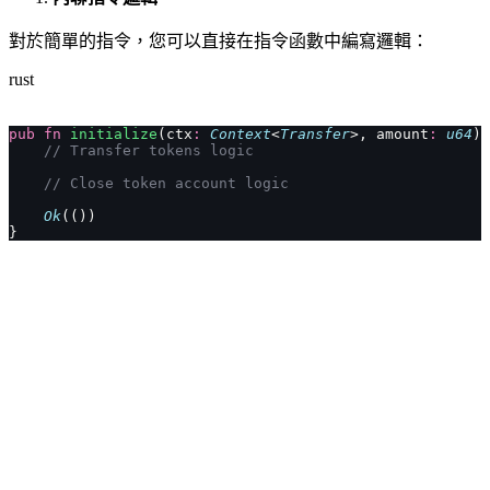
對於簡單的指令，您可以直接在指令函數中編寫邏輯：
rust
pub
 fn
 initialize
(ctx
:
 Context
<
Transfer
>, amount
:
 u64
) 
    // Transfer tokens logic
    // Close token account logic
    Ok
(())
}