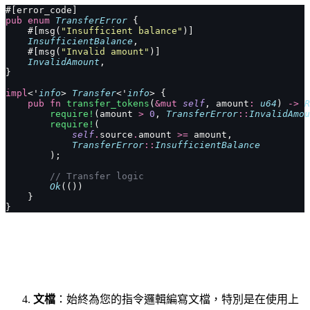
#[error_code]
pub
 enum
 TransferError
 {
    #[msg(
"Insufficient balance"
)]
    InsufficientBalance
,
    #[msg(
"Invalid amount"
)]
    InvalidAmount
,
}
impl
<'
info
> 
Transfer
<'
info
> {
    pub
 fn
 transfer_tokens
(
&mut
 self
, amount
:
 u64
) 
->
 R
        require!
(amount 
>
 0
, 
TransferError
::
InvalidAmou
        require!
(
            self
.
source
.
amount 
>=
 amount,
            TransferError
::
InsufficientBalance
        );
        // Transfer logic
        Ok
(())
    }
}
文檔
：始終為您的指令邏輯編寫文檔，特別是在使用上