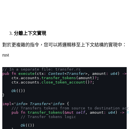
分離上下文實現
對於更複雜的指令，您可以將邏輯移至上下文結構的實現中：
rust
// In a separate file: transfer.rs
pub
 fn
 execute
(ctx
:
 Context
<
Transfer
>, amount
:
 u64
) 
->
 
    ctx
.
accounts
.
transfer_tokens
(amount)
?
;
    ctx
.
accounts
.
close_token_account
()
?
;
    Ok
(())
}
impl
<'
info
> 
Transfer
<'
info
> {
    /// Transfers tokens from source to destination acc
    pub
 fn
 transfer_tokens
(
&mut
 self
, amount
:
 u64
) 
->
 R
        // Transfer tokens logic
        Ok
(())