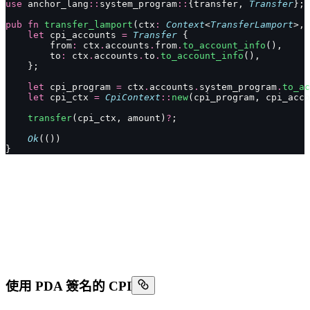
use
 anchor_lang
::
system_program
::
{transfer, 
Transfer
};
pub
 fn
 transfer_lamport
(ctx
:
 Context
<
TransferLamport
>, 
    let
 cpi_accounts 
=
 Transfer
 {
        from
:
 ctx
.
accounts
.
from
.
to_account_info
(),
        to
:
 ctx
.
accounts
.
to
.
to_account_info
(),
    };
    let
 cpi_program 
=
 ctx
.
accounts
.
system_program
.
to_ac
    let
 cpi_ctx 
=
 CpiContext
::
new
(cpi_program, cpi_acco
    transfer
(cpi_ctx, amount)
?
;
    Ok
(())
}
使用 PDA 簽名的 CPI