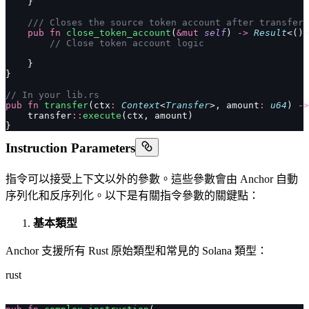
    }
    /// Closes the source token account after transfer
    pub
 fn
 close_token_account
(
&mut
 self
) 
->
 Result
<()>
        // Close token account logic
    }
}
// In your lib.rs
pub
 fn
 transfer
(ctx
:
 Context
<
Transfer
>, amount
:
 u64
) 
->
    transfer
::
execute
(ctx, amount)
}
Instruction Parameters
指令可以接受上下文以外的參數。這些參數會由 Anchor 自動
序列化和反序列化。以下是有關指令參數的關鍵點：
基本類型
Anchor 支援所有 Rust 原始類型和常見的 Solana 類型：
rust