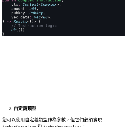
pub
 fn
 complex_instruction
(
    ctx
:
 Context
<
Complex
>,
    amount
:
 u64
,
    pubkey
:
 Pubkey
,
    vec_data
:
 Vec
<
u8
>,
) 
->
 Result
<()> {
    // Instruction logic
    Ok
(())
}
自定義類型
您可以使用自定義類型作為參數，但它們必須實現
和
：
AnchorSerialize
AnchorDeserialize