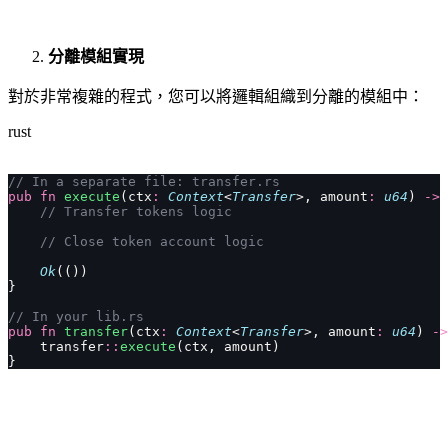
分離模組實現
對於非常複雜的程式，您可以將邏輯組織到分離的模組中：
rust
// In a separate file: transfer.rs
pub
 fn
 execute
(ctx
:
 Context
<
Transfer
>, amount
:
 u64
) 
->
 
    // Transfer tokens logic
    // Close token account logic
    Ok
(())
}
// In your lib.rs
pub
 fn
 transfer
(ctx
:
 Context
<
Transfer
>, amount
:
 u64
) 
->
    transfer
::
execute
(ctx, amount)
}