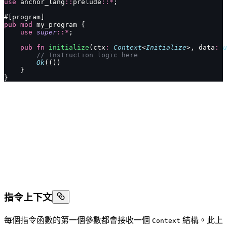
use
 anchor_lang
::
prelude
::*
;
#[program]
pub
 mod
 my_program {
    use
 super
::*
;
    pub
 fn
 initialize
(ctx
:
 Context
<
Initialize
>, data
:
 u
        // Instruction logic here
        Ok
(())
    }
}
指令上下文
每個指令函數的第一個參數都會接收一個
結構。此上
Context